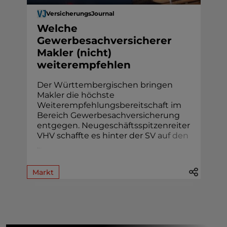
VersicherungsJournal
Welche
Gewerbesachversicherer
Makler (nicht)
weiterempfehlen
Der Württembergischen bringen
Makler die höchste
Weiterempfehlungsbereitschaft im
Bereich Gewerbesachversicherung
entgegen. Neugeschäftsspitzenreiter
VHV schaffte es hinter der S
V
a
u
f
d
e
n
.
.
.
Markt