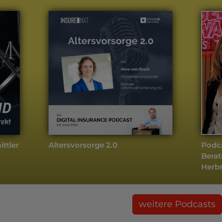
ttler
Altersvorsorge 2.0
Podca
Berat
Herb
weitere Podcasts