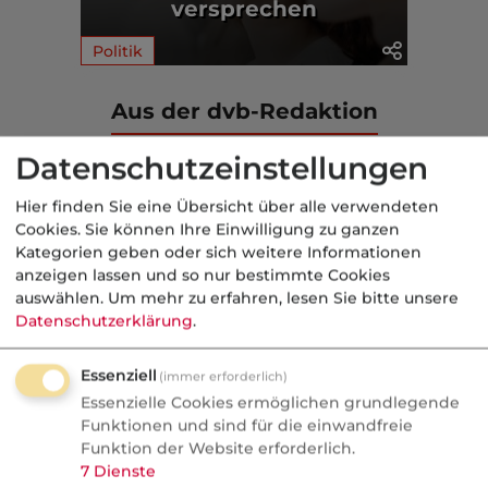
versprechen
Politik
Aus der dvb-Redaktion
Datenschutzeinstellungen
geförderte AV
Hier finden Sie eine Übersicht über alle verwendeten
Nachrichten
Cookies. Sie können Ihre Einwilligung zu ganzen
Altersvorsorgedepot:
Kategorien geben oder sich weitere Informationen
anzeigen lassen und so nur bestimmte Cookies
Bedrohung oder Chance für
auswählen.
Um mehr zu erfahren, lesen Sie bitte unsere
Vermittler?
Datenschutzerklärung
.
AVD ab 2027: Bedrohung oder
Essenziell
(immer erforderlich)
Goldgrube? blau-direkt-COO Stephan
Essenzielle Cookies ermöglichen grundlegende
Schinnenburg verrät im Podcast, warum
Funktionen und sind für die einwandfreie
Neobroker längst Kunden anschreiben
Funktion der Website erforderlich.
7
Dienste
und welche Produkte doch Provision