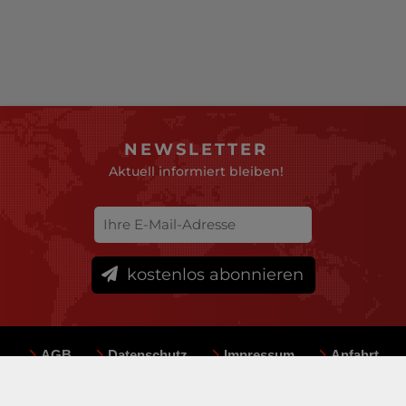
NEWSLETTER
Aktuell informiert bleiben!
kostenlos abonnieren
AGB
Datenschutz
Impressum
Anfahrt
Sitemap
Team
Mediadaten