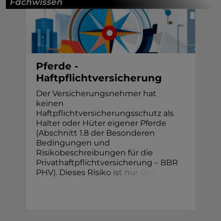
Fachwissen
Pferde -
Haftpflichtversicherung
Der Versicherungsnehmer hat
keinen
Haftpflichtversicherungsschutz als
Halter oder Hüter eigener Pferde
(Abschnitt 1.8 der Besonderen
Bedingungen und
Risikobeschreibungen für die
Privathaftpflichtversicherung – BBR
PHV). Dieses Risi
k
o
i
s
t
n
u
r
ü
b
e