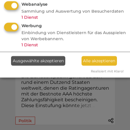
Webanalyse
bringen.
Sammlung und Auswertung von Besucherdaten
1
Dienst
Werbung
Einbindung von Dienstleistern für das Ausspielen
Finanzen
von Werbebannern.
1
Dienst
Nachrichten
Sorgen um Deutschlands
Ausgewählte akzeptieren
Alle akzeptieren
Kreditwürdigkeit
Realisiert mit Klaro!
Die Bundesrepublik gehört zu den
rund einem Dutzend Staaten
weltweit, denen die Ratingagenturen
mit der Bestnote AAA höchste
Zahlungsfähigkeit bescheinigen.
Diese Einstufung kön
n
t
e
j
e
t
z
t
.
.
.
Politik