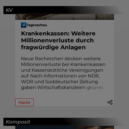
KV
Tagesschau
Krankenkassen: Weitere
Millionenverluste durch
fragwürdige Anlagen
Neue Recherchen decken weitere
Millionenverluste bei Krankenkassen
und Kassenärztliche Vereinigungen
auf. Nach Informationen von NDR,
WDR und Süddeutscher Zeitung
gaben Wirtschaftskanzlei
e
n
g
r
ü
n
e
s
.
.
.
Markt
Komposit