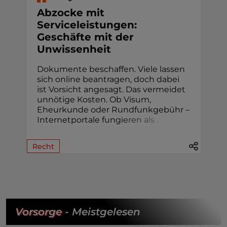
Abzocke mit
Serviceleistungen:
Geschäfte mit der
Unwissenheit
Dokumente beschaffen. Viele lassen
sich online beantragen, doch dabei
ist Vorsicht angesagt. Das vermeidet
unnötige Kosten. Ob Visum,
Eheur­kunde oder Rund­funk­gebühr –
Internetportale fung
i
e
r
e
n
a
l
s
.
.
.
Recht
Vorsorge
- Meistgelesen