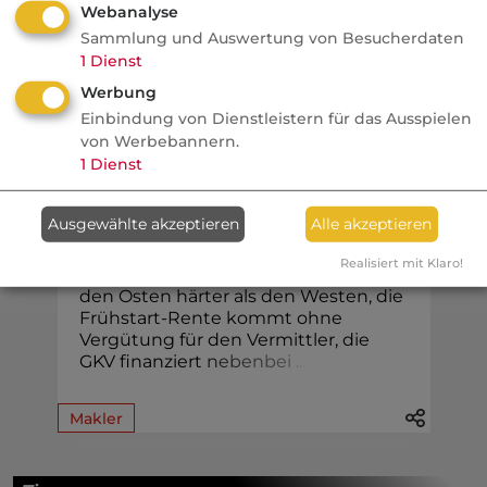
Webanalyse
Sammlung und Auswertung von Besucherdaten
1
Dienst
Werbung
Vertrieb
Einbindung von Dienstleistern für das Ausspielen
von Werbebannern.
Nachrichten
1
Dienst
Brüß kommentiert: Die 32.
Woche im Rückspiegel
Ausgewählte akzeptieren
Alle akzeptieren
Eine Studie kürt die fairsten
Realisiert mit Klaro!
Maklerpools, die Rente mit 63 trifft
den Osten härter als den Westen, die
Frühstart-Rente kommt ohne
Vergütung für den Vermittler, die
GKV finanziert
n
e
b
e
n
b
e
i
.
.
.
Makler