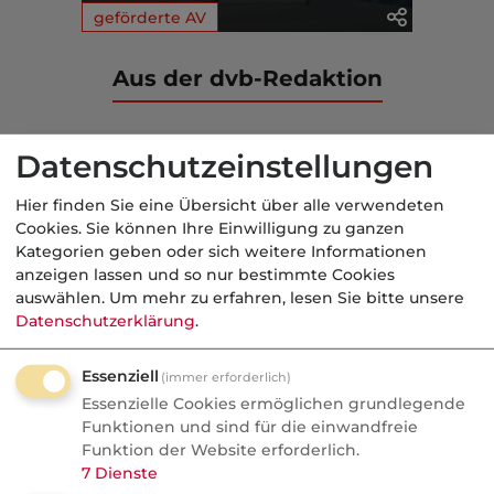
geförderte AV
Aus der dvb-Redaktion
geförderte AV
Datenschutzeinstellungen
Nachrichten
Hier finden Sie eine Übersicht über alle verwendeten
Altersvorsorgedepot:
Cookies. Sie können Ihre Einwilligung zu ganzen
Bedrohung oder Chance für
Kategorien geben oder sich weitere Informationen
anzeigen lassen und so nur bestimmte Cookies
Vermittler?
auswählen.
Um mehr zu erfahren, lesen Sie bitte unsere
Datenschutzerklärung
.
AVD ab 2027: Bedrohung oder
Goldgrube? blau-direkt-COO Stephan
Essenziell
(immer erforderlich)
Schinnenburg verrät im Podcast, warum
Essenzielle Cookies ermöglichen grundlegende
Neobroker längst Kunden anschreiben
Funktionen und sind für die einwandfreie
und welche Produkte doch Provision
Funktion der Website erforderlich.
7
Dienste
bringen.