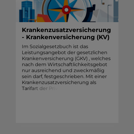
Krankenzusatzversicherung
- Krankenversicherung (KV)
Im Sozialgesetzbuch ist das
Leistungsangebot der gesetzlichen
Krankenversicherung (GKV) , welches
nach dem Wirtschaftlichkeitsgebot
nur ausreichend und zweckmäßig
sein darf, festgeschrieben. Mit einer
Krankenzusatzversicherung als
Tar
i
f
a
r
t
d
e
r
P
r
i
v