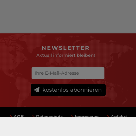
NEWSLETTER
Aktuell informiert bleiben!
kostenlos abonnieren
AGB
Datenschutz
Impressum
Anfahrt
Sitemap
Team
Mediadaten
© deutsche-versicherungsboerse.de