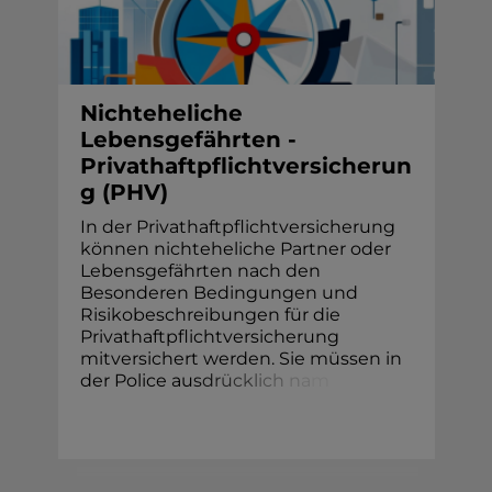
Nichteheliche
Lebensgefährten -
Privathaftpflichtversicherun
g (PHV)
In der Privathaftpflichtversicherung
können nichteheliche Partner oder
Lebensgefährten nach den
Besonderen Bedingungen und
Risikobeschreibungen für die
Privathaftpflichtversicherung
mitversichert werden. Sie müssen in
der Police au
s
d
r
ü
c
k
l
i
c
h
n
a
m