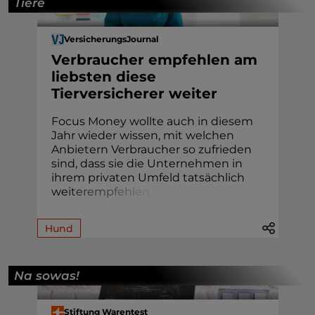
Tiere
VersicherungsJournal
Verbraucher empfehlen am
liebsten diese
Tierversicherer weiter
Focus Money wollte auch in diesem
Jahr wieder wissen, mit welchen
Anbietern Verbraucher so zufrieden
sind, dass sie die Unternehmen in
ihrem privaten Umfeld tatsächlich
we
i
t
e
r
e
m
p
f
e
h
l
e
n
.
Hund
Na sowas!
Stiftung Warentest