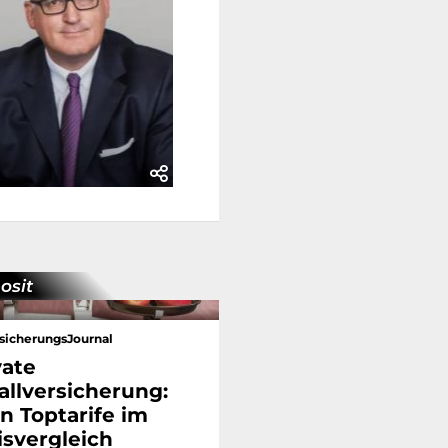
osit
sicherungsJournal
vate
allversicherung:
n Toptarife im
isvergleich