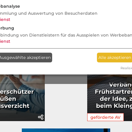
banalyse
mmlung und Auswertung von Besucherdaten
ienst
rbung
nbindung von Dienstleistern für das Ausspielen von Werbeba
ienst
Ausgewählte akzeptieren
Alle akzeptieren
Realisi
Verbän
erschützer
Frühstartren
rüßen
der Idee, 
sverzicht
beim Klein
geförderte AV