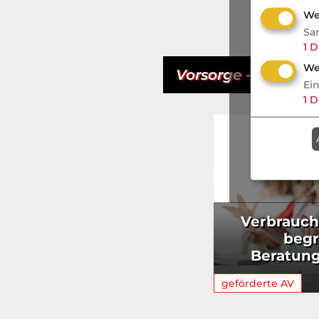
We
Sa
1
D
We
Vorsorge
- Aktuell
Ei
1
D
Verbrauch
beg
Beratung
geförderte AV