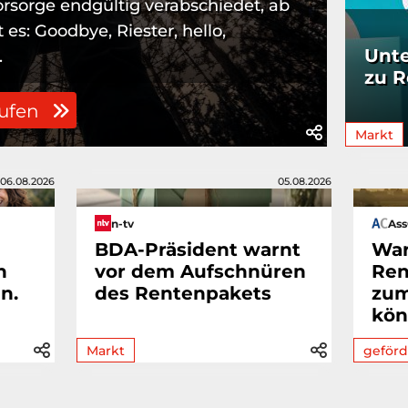
orsorge endgültig verabschiedet, ab
 es: Goodbye, Riester, hello,
Unte
.
zu R
rufen
Markt
06.08.2026
05.08.2026
n-tv
As
BDA-Präsident warnt
War
n
vor dem Aufschnüren
Ren
n.
des Rentenpakets
zum
kön
Markt
geförd