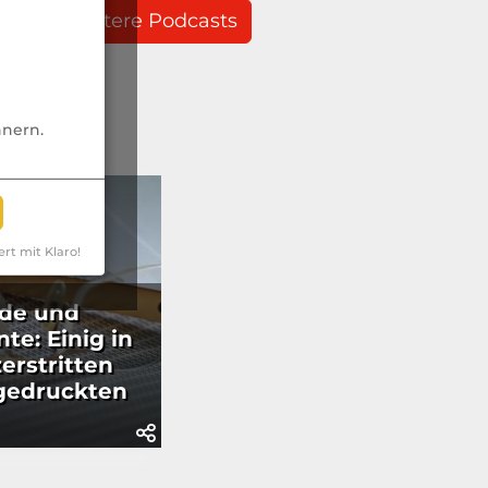
weitere Podcasts
nnern.
ert mit Klaro!
de und
te: Einig in
zerstritten
gedruckten