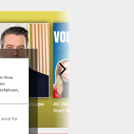
n Ihre
nen
rfahren,
ente und Zielgruppe
AV-Depot: Verzögert sich der
Start beim Staat?
sind für