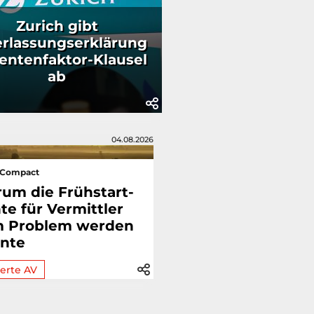
Zurich gibt
rlassungserklärung
entenfaktor-Klausel
ab
04.08.2026
sCompact
um die Frühstart-
te für Vermittler
 Problem werden
nte
erte AV