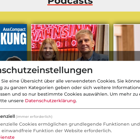
Podcasts
schutzeinstellungen
 Sie eine Übersicht über alle verwendeten Cookies. Sie könne
ng zu ganzen Kategorien geben oder sich weitere Informatio
assen und so nur bestimmte Cookies auswählen.
Um mehr zu e
itte unsere
Datenschutzerklärung
.
ittler und
Podcast-Folge 279: bAV-
Frühstartr
en
Beratung in der Praxis und
Beamte
enziell
(immer erforderlich)
Herbst-Reformen
senzielle Cookies ermöglichen grundlegende Funktionen und 
e einwandfreie Funktion der Website erforderlich.
ienste