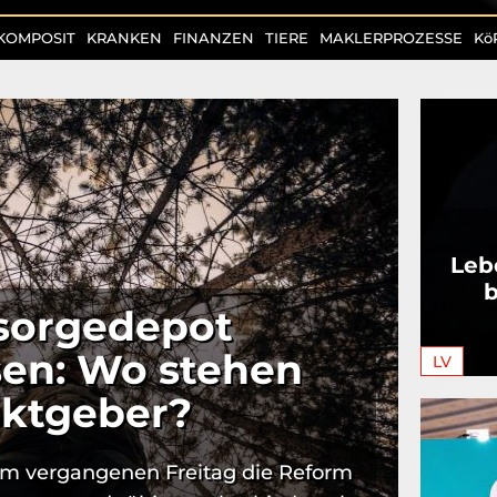
KOMPOSIT
KRANKEN
FINANZEN
TIERE
MAKLERPROZESSE
Kö
Leb
b
rsorgedepot
sen: Wo stehen
LV
uktgeber?
am vergangenen Freitag die Reform