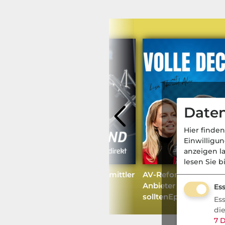
Daten
Hier finden
Einwilligu
anzeigen l
lesen Sie b
Was das AVD 2027 für Vermittler
AV-Reform: Was Verm
wirklich bedeutet
Anbieter jetzt beacht
Ess
solltenEpisode
Es
di
7
D