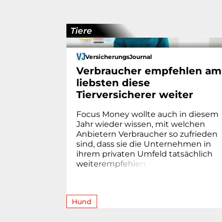
Tiere
VersicherungsJournal
Verbraucher empfehlen am
liebsten diese
Tierversicherer weiter
Focus Money wollte auch in diesem
Jahr wieder wissen, mit welchen
Anbietern Verbraucher so zufrieden
sind, dass sie die Unternehmen in
ihrem privaten Umfeld tatsächlich
we
i
t
e
r
e
m
p
f
e
h
l
e
n
.
Hund