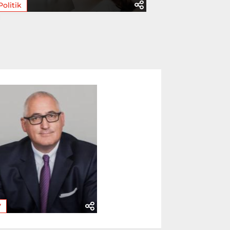
Politik
V