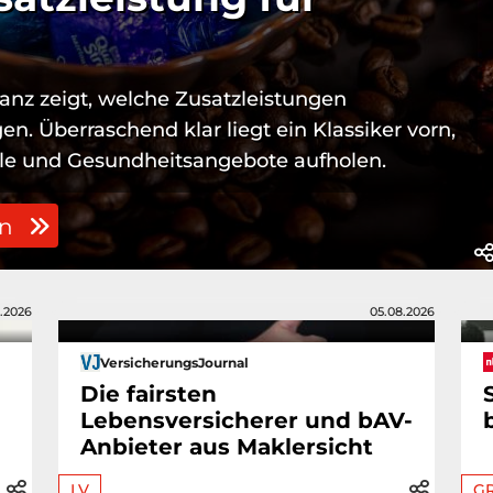
anz zeigt, welche Zusatzleistungen
n. Überraschend klar liegt ein Klassiker vorn,
lle und Gesundheitsangebote aufholen.
en
.2026
05.08.2026
VersicherungsJournal
Die fairsten
Lebensversicherer und bAV-
Anbieter aus Maklersicht
LV
G