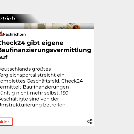
rtrieb
Nachrichten
Check24 gibt eigene
Baufinanzierungsvermittlung
auf
Deutschlands größtes
ergleichsportal streicht ein
omplettes Geschäftsfeld. Check24
ermittelt Baufinanzierungen
ünftig nicht mehr selbst, 150
eschäftigte sind von der
Umstrukturierung b
e
t
r
o
f
f
e
n
.
.
.
.
kler