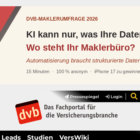
Pressespiegel
Login
Leads
Studien
VersWiki