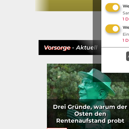
We
Sa
1
D
We
Ei
1
D
Vorsorge
- Aktuell
Drei Gründe, warum der
Osten den
Rentenaufstand probt