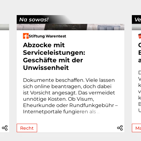
Na sowas!
Ve
Stiftung Warentest
Abzocke mit
Serviceleistungen:
Geschäfte mit der
Unwissenheit
V
Dokumente beschaffen. Viele lassen
k
sich online beantragen, doch dabei
v
ist Vorsicht angesagt. Das vermeidet
k
unnötige Kosten. Ob Visum,
B
Eheur­kunde oder Rund­funk­gebühr –
Internetportale fung
i
e
r
e
n
a
l
s
.
.
.
Recht
Ma