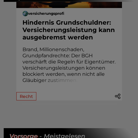
versicherungsprofi
Hindernis Grundschuldner:
Versicherungsleistung kann
ausgebremst werden
Brand, Millionenschaden,
Grundpfandrechte: Der BGH
verschärft die Regeln für Eigentümer.
Versicherungsleistungen können
blockiert werden, wenn nicht alle
Gläubi
g
e
r
z
u
s
t
i
m
m
e
n
.
Recht
Vorsorge
- Meistgelesen