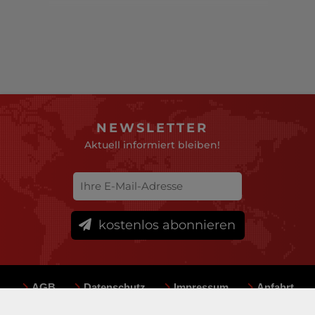
NEWSLETTER
Aktuell informiert bleiben!
kostenlos abonnieren
AGB
Datenschutz
Impressum
Anfahrt
Sitemap
Team
Mediadaten