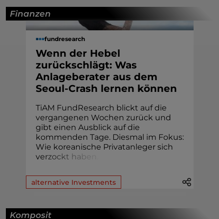
Finanzen
fundresearch
Wenn der Hebel
zurückschlägt: Was
Anlageberater aus dem
Seoul-Crash lernen können
TiAM FundResearch blickt auf die
vergangenen Wochen zurück und
gibt einen Ausblick auf die
kommenden Tage. Diesmal im Fokus:
Wie koreanische Privatanleger sich
v
e
r
z
o
c
k
t
h
a
b
e
n
.
alternative Investments
Komposit