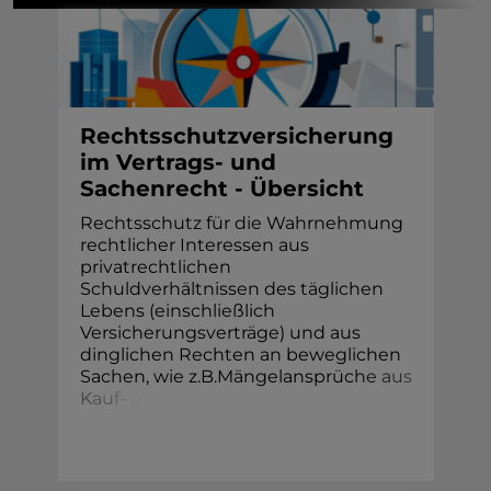
Rechtsschutzversicherung
im Vertrags- und
Sachenrecht - Übersicht
Rechtsschutz für die Wahrnehmung
rechtlicher Interessen aus
privatrechtlichen
Schuldverhältnissen des täglichen
Lebens (einschließlich
Versicherungsverträge) und aus
dinglichen Rechten an beweglichen
Sachen, wie z.B.Mängelansprüc
h
e
a
u
s
K
a
u
f
-
o