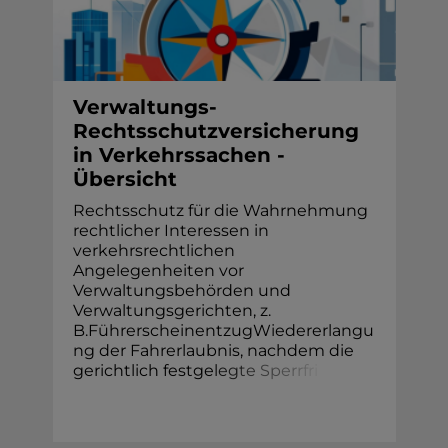
Verwaltungs-
Rechtsschutzversicherung
in Verkehrssachen -
Übersicht
Rechtsschutz für die Wahrnehmung
rechtlicher Interessen in
verkehrsrechtlichen
Angelegenheiten vor
Verwaltungsbehörden und
Verwaltungsgerichten, z.
B.FührerscheinentzugWiedererlangu
ng der Fahrerlaubnis, nachdem die
gerichtlich festge
l
e
g
t
e
S
p
e
r
r
f
r
i