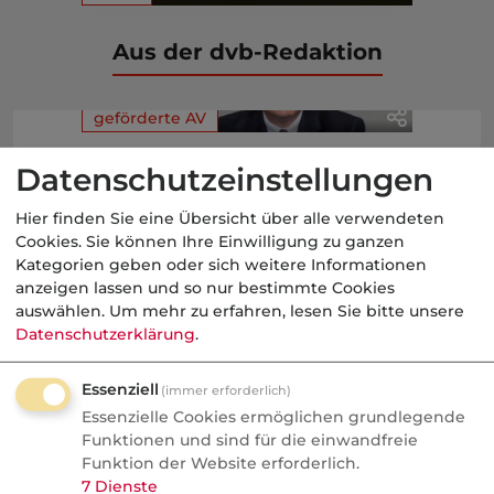
Aus der dvb-Redaktion
geförderte AV
Nachrichten
Datenschutzeinstellungen
Altersvorsorgedepot:
Hier finden Sie eine Übersicht über alle verwendeten
Bedrohung oder Chance für
Cookies. Sie können Ihre Einwilligung zu ganzen
Vermittler?
Kategorien geben oder sich weitere Informationen
anzeigen lassen und so nur bestimmte Cookies
AVD ab 2027: Bedrohung oder
auswählen.
Um mehr zu erfahren, lesen Sie bitte unsere
Goldgrube? blau-direkt-COO Stephan
Datenschutzerklärung
.
Schinnenburg verrät im Podcast, warum
Essenziell
Neobroker längst Kunden anschreiben
(immer erforderlich)
Essenzielle Cookies ermöglichen grundlegende
und welche Produkte doch Provision
Funktionen und sind für die einwandfreie
bringen.
Funktion der Website erforderlich.
7
Dienste