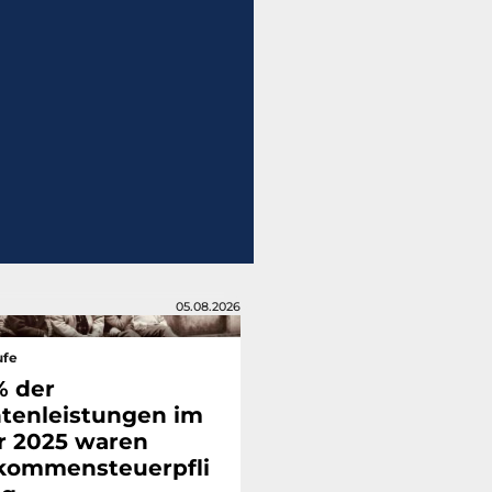
05.08.2026
ufe
% der
tenleistungen im
r 2025 waren
kommensteuerpfli