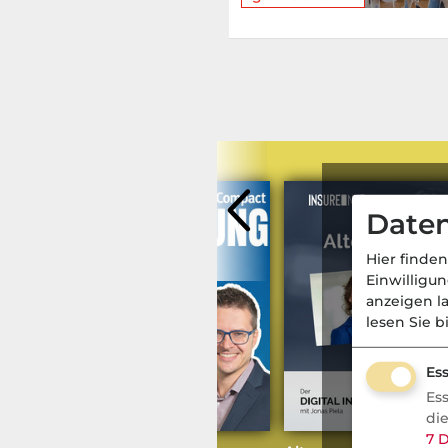
Daten
Hier finden
Einwilligu
anzeigen l
lesen Sie b
Ess
Es
Vorsorge
- Aktuell
di
7
D