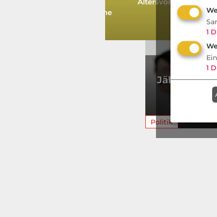
Rürup Rückabwicklung:
Altersvorsorge 2.0
We
Kleinlein gegen die Branche
Sa
1
D
We
Ei
Schwesig
1
D
Jährigen Re
mit 63
versp
Politik