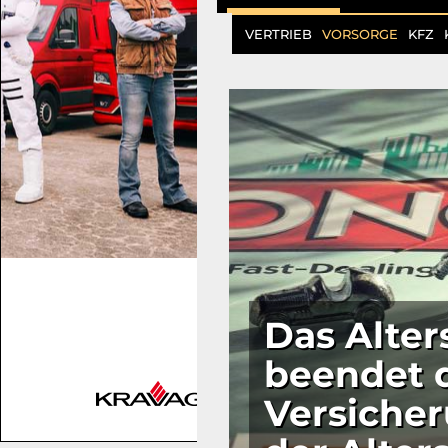
VERTRIEB
VORSORGE
KFZ
Das Alte
beendet 
Versiche