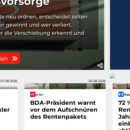
svorsorge
e neu ordnen, entscheidet selten
er gewinnt und wer verliert.
er die Verschiebung erkennt und
fen
07.08.2026
05.08.2026
n-tv
Ha
BDA-Präsident warnt
72 
ler
vor dem Aufschnüren
Ren
des Rentenpakets
Jah
ein