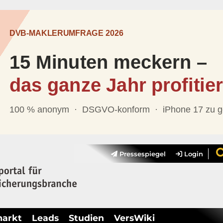
Pressespiegel
Login
markt
Leads
Studien
VersWiki