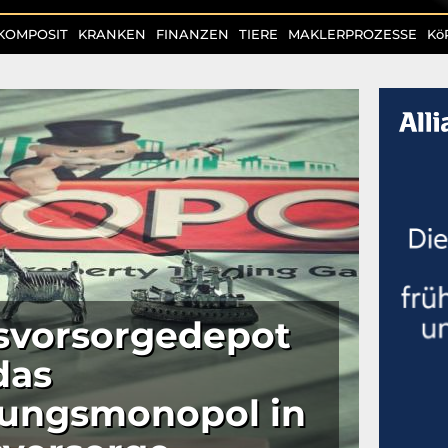
KOMPOSIT
KRANKEN
FINANZEN
TIERE
MAKLERPROZESSE
Kö
rsvorsorgedepot
das
rungsmonopol in