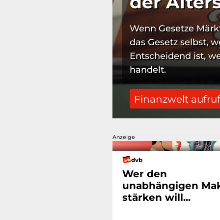
der Alter
Wenn Gesetze Märkt
das Gesetz selbst, w
Entscheidend ist, w
handelt.
Finanzwelt aufru
Anzeige
dvb
Wer den
unabhängigen Mak
stärken will...