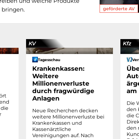
eiben und welche Produkte
geförderte AV
 bringen.
KV
Kfz
Tagesschau
Ver
Krankenkassen:
Übe
Weitere
Aut
Millionenverluste
ärg
durch fragwürdige
am 
ört
Anlagen
zend
Die 
 die
den K
Neue Recherchen decken
r
die 
weitere Millionenverluste bei
Dire
Krankenkassen und
den 
Kassenärztliche
Kund
Vereinigungen auf. Nach