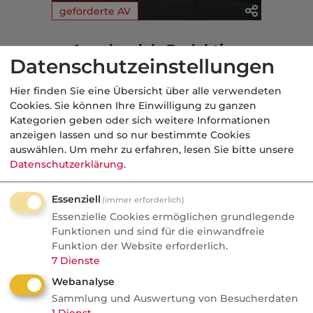
geförderte AV
Aus der dvb-Redaktion
Datenschutzeinstellungen
Hier finden Sie eine Übersicht über alle verwendeten
geförderte AV
Cookies. Sie können Ihre Einwilligung zu ganzen
Nachrichten
Kategorien geben oder sich weitere Informationen
anzeigen lassen und so nur bestimmte Cookies
Altersvorsorgedepot:
auswählen.
Um mehr zu erfahren, lesen Sie bitte unsere
Bedrohung oder Chance für
Datenschutzerklärung
.
Vermittler?
Essenziell
(immer erforderlich)
AVD ab 2027: Bedrohung oder
Essenzielle Cookies ermöglichen grundlegende
Goldgrube? blau-direkt-COO Stephan
Funktionen und sind für die einwandfreie
Schinnenburg verrät im Podcast, warum
Funktion der Website erforderlich.
7
Dienste
Neobroker längst Kunden anschreiben
Webanalyse
und welche Produkte doch Provision
Sammlung und Auswertung von Besucherdaten
bringen.
1
Dienst