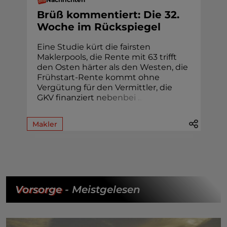
Brüß kommentiert: Die 32.
Woche im Rückspiegel
Eine Studie kürt die fairsten
Maklerpools, die Rente mit 63 trifft
den Osten härter als den Westen, die
Frühstart-Rente kommt ohne
Vergütung für den Vermittler, die
GKV finanziert
n
e
b
e
n
b
e
i
.
.
.
Makler
Vorsorge
- Meistgelesen