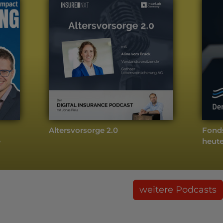
Altersvorsorge 2.0
Fond
e
heute
weitere Podcasts