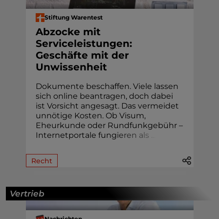
Stiftung Warentest
Abzocke mit
Serviceleistungen:
Geschäfte mit der
Unwissenheit
Dokumente beschaffen. Viele lassen
sich online beantragen, doch dabei
ist Vorsicht angesagt. Das vermeidet
unnötige Kosten. Ob Visum,
Eheur­kunde oder Rund­funk­gebühr –
Internetportale fung
i
e
r
e
n
a
l
s
.
.
.
Recht
Vertrieb
Nachrichten