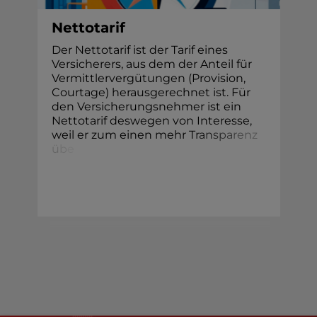
Nettotarif
Der Nettotarif ist der Tarif eines
Versicherers, aus dem der Anteil für
Vermittlervergütungen (Provision,
Courtage) herausgerechnet ist. Für
den Versicherungsnehmer ist ein
Nettotarif deswegen von Interesse,
weil er zum einen mehr T
r
a
n
s
p
a
r
e
n
z
ü
b
e