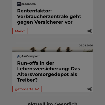
procontra
Rentenfaktor:
Verbraucherzentrale geht
gegen Versicherer vor
Markt
06.08.2026
AssCompact
Run-offs in der
Lebensversicherung: Das
Altersvorsorgedepot als
Treiber?
geförderte AV
Aktuell im Gespräch