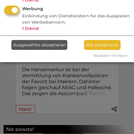
Werbung
Einbindung von Dienstleistern für das Ausspielen
von Werbebannern.
KV
1
Dienst
VersicherungsJournal
Ausgewählte akzeptieren
Alle akzeptieren
PKV Voll: Mehrkampf um die
Realisiert mit Klaro!
Führung im Maklervertrieb
Die Hansemerkur ist bei der
Vermittlung von Krankenvollpolicen
der Favorit bei Maklern. Dahinter
folgen gleichauf ARAG und Hallesche.
Das zeigen die Assc
o
m
p
a
c
t
T
r
e
n
d
s
.
Markt
Na sowas!