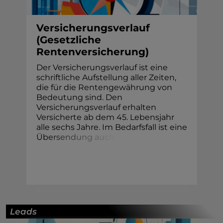
Versicherungsverlauf
(Gesetzliche
Rentenversicherung)
Der Versicherungsverlauf ist eine
schriftliche Aufstellung aller Zeiten,
die für die Rentengewährung von
Bedeutung sind. Den
Versicherungsverlauf erhalten
Versicherte ab dem 45. Lebensjahr
alle sechs Jahre. Im Bedarfsfall ist eine
Üb
e
r
s
e
n
d
u
n
g
a
u
c
h
Leads