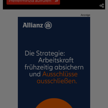
Pfefferminzia aufrufen
Anzeige