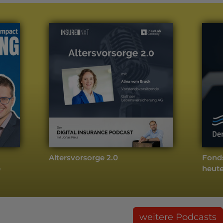
Altersvorsorge 2.0
Fond
e
heute
weitere Podcasts