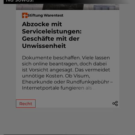
Stiftung Warentest
Abzocke mit
Serviceleistungen:
Geschäfte mit der
Unwissenheit
Dokumente beschaffen. Viele lassen
sich online beantragen, doch dabei
ist Vorsicht angesagt. Das vermeidet
unnötige Kosten. Ob Visum,
Eheur­kunde oder Rund­funk­gebühr –
Internetportale fung
i
e
r
e
n
a
l
s
.
.
.
Recht