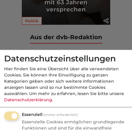
mit 63 Jahren
versprechen
Politik
Aus der dvb-Redaktion
geförderte AV
Datenschutzeinstellungen
Nachrichten
Hier finden Sie eine Übersicht über alle verwendeten
Altersvorsorgedepot:
Cookies. Sie können Ihre Einwilligung zu ganzen
Kategorien geben oder sich weitere Informationen
Bedrohung oder Chance für
anzeigen lassen und so nur bestimmte Cookies
Vermittler?
auswählen.
Um mehr zu erfahren, lesen Sie bitte unsere
Datenschutzerklärung
.
AVD ab 2027: Bedrohung oder
Goldgrube? blau-direkt-COO Stephan
Essenziell
(immer erforderlich)
Schinnenburg verrät im Podcast, warum
Essenzielle Cookies ermöglichen grundlegende
Neobroker längst Kunden anschreiben
Funktionen und sind für die einwandfreie