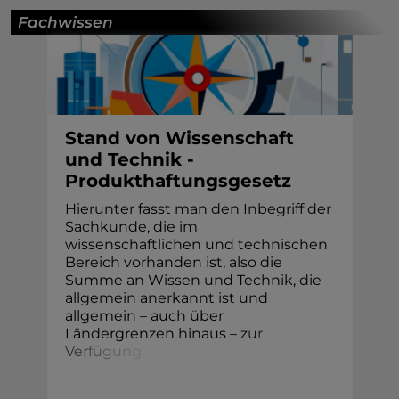
Fachwissen
Stand von Wissenschaft
und Technik -
Produkthaftungsgesetz
Hierunter fasst man den Inbegriff der
Sachkunde, die im
wissenschaftlichen und technischen
Bereich vorhanden ist, also die
Summe an Wissen und Technik, die
allgemein anerkannt ist und
allgemein – auch über
Ländergrenzen hinaus –
z
u
r
V
e
r
f
ü
g
u
n
g