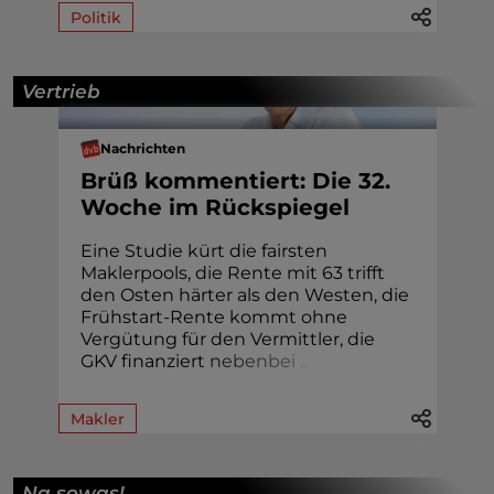
Politik
Vertrieb
Nachrichten
Brüß kommentiert: Die 32.
Woche im Rückspiegel
Eine Studie kürt die fairsten
Maklerpools, die Rente mit 63 trifft
den Osten härter als den Westen, die
Frühstart-Rente kommt ohne
Vergütung für den Vermittler, die
GKV finanziert
n
e
b
e
n
b
e
i
.
.
.
Makler
Na sowas!