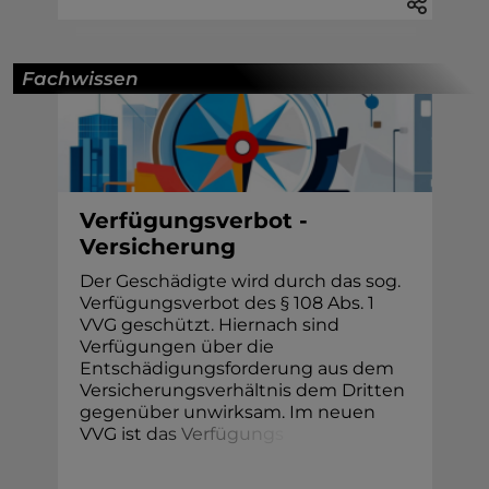
Fachwissen
Verfügungsverbot -
Versicherung
Der Geschädigte wird durch das sog.
Verfügungsverbot des § 108 Abs. 1
VVG geschützt. Hiernach sind
Verfügungen über die
Entschädigungsforderung aus dem
Versicherungsverhältnis dem Dritten
gegenüber unwirksam. Im neuen
VVG ist
d
a
s
V
e
r
f
ü
g
u
n
g
s