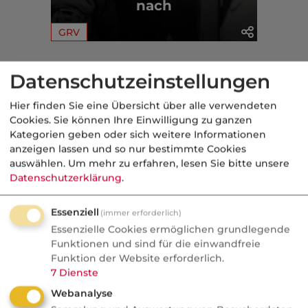
nach
GRV
Aus der dvb-Redaktion
Datenschutzeinstellungen
Hier finden Sie eine Übersicht über alle verwendeten
geförderte AV
Cookies. Sie können Ihre Einwilligung zu ganzen
Kategorien geben oder sich weitere Informationen
Nachrichten
anzeigen lassen und so nur bestimmte Cookies
Altersvorsorgedepot:
auswählen.
Um mehr zu erfahren, lesen Sie bitte unsere
Bedrohung oder Chance für
Datenschutzerklärung
.
Vermittler?
Essenziell
(immer erforderlich)
AVD ab 2027: Bedrohung oder
Essenzielle Cookies ermöglichen grundlegende
Goldgrube? blau-direkt-COO Stephan
Funktionen und sind für die einwandfreie
Funktion der Website erforderlich.
Schinnenburg verrät im Podcast, warum
7
Dienste
Neobroker längst Kunden anschreiben
Webanalyse
und welche Produkte doch Provision