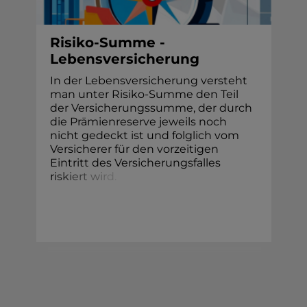
Risiko-Summe -
Lebensversicherung
In der Lebensversicherung versteht
man unter Risiko-Summe den Teil
der Versicherungssumme, der durch
die Prämienreserve jeweils noch
nicht gedeckt ist und folglich vom
Versicherer für den vorzeitigen
Eintritt des Versicherungsfalles
r
i
s
k
i
e
r
t
w
i
r
d
.