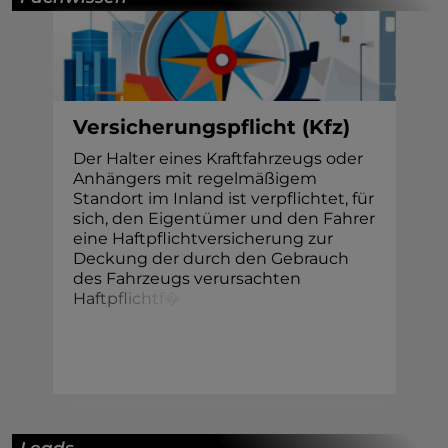
Versicherungspflicht (Kfz)
Der Halter eines Kraftfahrzeugs oder
Anhängers mit regelmäßigem
Standort im Inland ist verpflichtet, für
sich, den Eigentümer und den Fahrer
eine Haftpflichtversicherung zur
Deckung der durch den Gebrauch
des Fahrzeugs verursachten
H
a
f
t
p
f
i
c
h
t
f
�
Leads