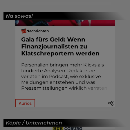
Na sowas!
Nachrichten
Gala fürs Geld: Wenn
Finanzjournalisten zu
Klatschreportern werden
Personalien bringen mehr Klicks als
fundierte Analysen. Redakteure
verraten im Podcast, wie exklusive
Meldungen entstehen und was
Pressemitteilungen wirk
l
i
c
h
v
e
r
r
a
t
e
n
.
Kurios
Köpfe / Unternehmen