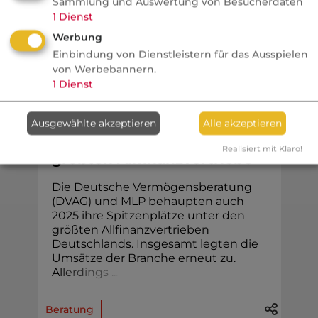
Sammlung und Auswertung von Besucherdaten
bringen.
1
Dienst
Werbung
Einbindung von Dienstleistern für das Ausspielen
von Werbebannern.
Vertrieb
1
Dienst
Versicherungsbote
Ausgewählte akzeptieren
Alle akzeptieren
DVAG und MLP bleiben die
Realisiert mit Klaro!
größten Allfinanzvertriebe
Die Deutsche Vermögensberatung
(DVAG) und MLP behaupten auch
2025 ihre Spitzenplätze unter den
größten Allfinanzvertrieben
Deutschlands. Insgesamt legten die
Umsätze der Branche erneut zu.
A
l
l
e
r
d
i
n
g
s
.
.
.
Beratung