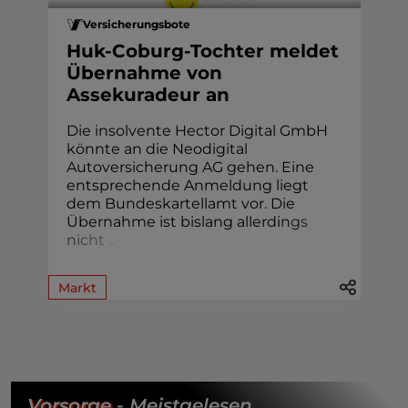
Versicherungsbote
Huk-Coburg-Tochter meldet
Übernahme von
Assekuradeur an
Die insolvente Hector Digital GmbH
könnte an die Neodigital
Autoversicherung AG gehen. Eine
entsprechende Anmeldung liegt
dem Bundeskartellamt vor. Die
Übernahme ist bislang allerdi
n
g
s
n
i
c
h
t
.
.
.
Markt
Vorsorge
- Meistgelesen