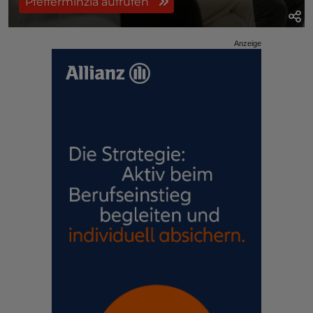
Pfefferminzia aufrufen
Anzeige