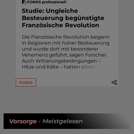
FONDS professionell
Studie: Ungleiche
Besteuerung begünstigte
Französische Revolution
Die Französische Revolution begann
in Regionen mit hoher Besteuerung
und wurde dort mit besonderer
Vehemenz geführt, sagen Forscher.
Auch Witterungsbedingungen –
Hitze und Kälte – hat
t
e
n
e
i
n
e
n
.
.
.
Politik
Vorsorge
- Meistgelesen