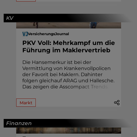
KV
VersicherungsJournal
PKV Voll: Mehrkampf um die
Führung im Maklervertrieb
Die Hansemerkur ist bei der
Vermittlung von Krankenvollpolicen
der Favorit bei Maklern. Dahinter
folgen gleichauf ARAG und Hallesche.
Das zeigen die Assc
o
m
p
a
c
t
T
r
e
n
d
s
.
Markt
Finanzen