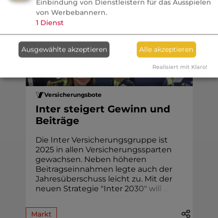
Einbindung von Dienstleistern für das Ausspielen
und welche Produkte doch Provision
von Werbebannern.
bringen.
1
Dienst
Ausgewählte akzeptieren
Alle akzeptieren
Realisiert mit Klaro!
Köpfe / Unternehmen
Versicherungsbote
Inter steigert Gewinn und
Beiträge
Die Inter Versicherungsgruppe ist
2025 in allen Versicherungssparten
gewachsen. Neben höheren
Beitragseinnahmen legte auch der
Jahresüberschuss leicht zu. Mit der
neuen Strategie "Inter 2
0
3
0
"
w
i
l
l
.
.
.
Markt