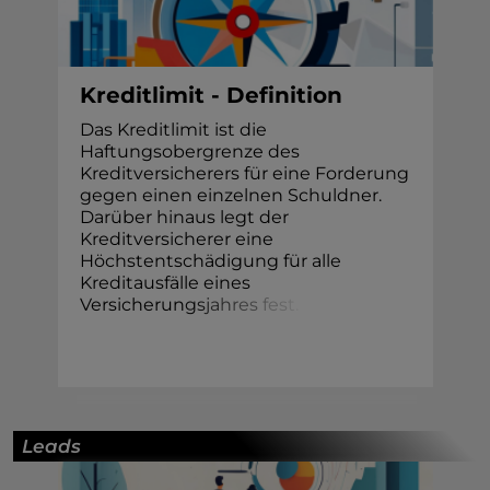
Kreditlimit - Definition
Das Kreditlimit ist die
Haftungsobergrenze des
Kreditversicherers für eine Forderung
gegen einen einzelnen Schuldner.
Darüber hinaus legt der
Kreditversicherer eine
Höchstentschädigung für alle
Kreditausfälle eines
Versicherun
g
s
j
a
h
r
e
s
f
e
s
t
.
Leads