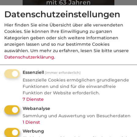
mit 63 Jahren
versprechen
Datenschutzeinstellungen
Politik
Hier finden Sie eine Übersicht über alle verwendeten
Cookies. Sie können Ihre Einwilligung zu ganzen
Aus der dvb-Redaktion
Kategorien geben oder sich weitere Informationen
anzeigen lassen und so nur bestimmte Cookies
auswählen.
Um mehr zu erfahren, lesen Sie bitte unsere
geförderte AV
Datenschutzerklärung
.
Nachrichten
Essenziell
(immer erforderlich)
Altersvorsorgedepot:
Essenzielle Cookies ermöglichen grundlegende
Bedrohung oder Chance für
Funktionen und sind für die einwandfreie
Funktion der Website erforderlich.
Vermittler?
7
Dienste
AVD ab 2027: Bedrohung oder
Webanalyse
Goldgrube? blau-direkt-COO Stephan
Sammlung und Auswertung von Besucherdaten
1
Dienst
Schinnenburg verrät im Podcast, warum
Werbung
Neobroker längst Kunden anschreiben