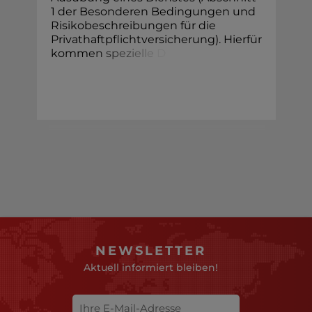
1 der Besonderen Bedingungen und
Risikobeschreibungen für die
Privathaftpflichtversicherung). Hierfür
komm
e
n
s
p
e
z
i
e
l
l
e
D
NEWSLETTER
Aktuell informiert bleiben!