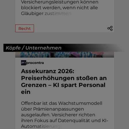
Versicherungsleistungen können
blockiert werden, wenn nicht alle
Gläubi
g
e
r
z
u
s
t
i
m
m
e
n
.
Recht
Köpfe / Unternehmen
procontra
Assekuranz 2026:
Preiserhöhungen stoßen an
Grenzen – KI spart Personal
ein
Offenbar ist das Wachstumsmodell
über Prämienanpassungen
ausgelaufen. Versicherer richten
ihren Fokus auf Datenqualität und KI-
Au
t
o
m
a
t
i
s
i
e
r
u
n
g
.