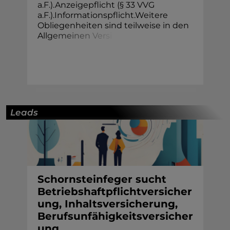
a.F.).Anzeigepflicht (§ 33 VVG
a.F.).Informationspflicht.Weitere
Obliegenheiten sind teilweise in den
All
g
e
m
e
i
n
e
n
V
e
r
s
i
Leads
Schornsteinfeger sucht
Betriebshaftpflichtversicher
ung, Inhaltsversicherung,
Berufsunfähigkeitsversicher
ung