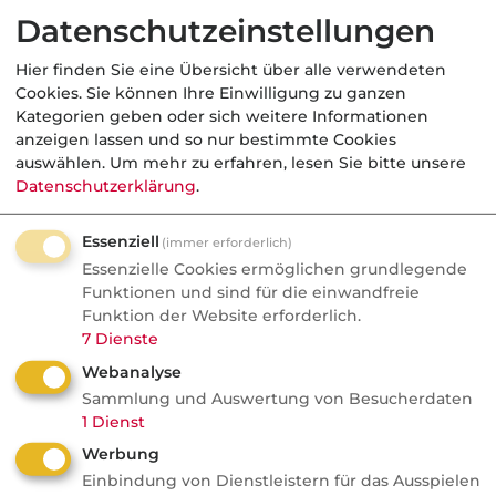
Datenschutzeinstellungen
AVD ab 2027: Bedrohung oder
Goldgrube? blau-direkt-COO Stephan
Hier finden Sie eine Übersicht über alle verwendeten
Schinnenburg verrät im Podcast, warum
Cookies. Sie können Ihre Einwilligung zu ganzen
Kategorien geben oder sich weitere Informationen
Neobroker längst Kunden anschreiben
anzeigen lassen und so nur bestimmte Cookies
und welche Produkte doch Provision
auswählen.
Um mehr zu erfahren, lesen Sie bitte unsere
bringen.
Datenschutzerklärung
.
Essenziell
(immer erforderlich)
Essenzielle Cookies ermöglichen grundlegende
KV
Funktionen und sind für die einwandfreie
Funktion der Website erforderlich.
7
Dienste
VersicherungsJournal
Webanalyse
Das sind die PKV-
Sammlung und Auswertung von Besucherdaten
Marktgrößen mit den
1
Dienst
höchsten
Werbung
Beschwerdequoten
Einbindung von Dienstleistern für das Ausspielen