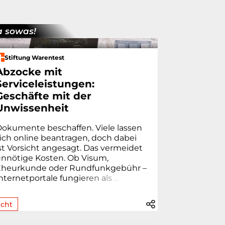
 sowas!
Stiftung Warentest
Abzocke mit
Serviceleistungen:
Geschäfte mit der
Unwissenheit
okumente beschaffen. Viele lassen
ich online beantragen, doch dabei
st Vorsicht angesagt. Das vermeidet
nnötige Kosten. Ob Visum,
heur­kunde oder Rund­funk­gebühr –
nternetportale fung
i
e
r
e
n
a
l
s
.
.
.
cht