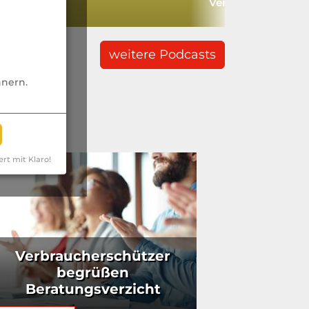
ssen?
Versicherer
weitere Podcasts
nnern.
ert mit Klaro!
Verbraucherschützer
begrüßen
Beratungsverzicht