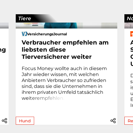
Tiere
Na
VersicherungsJournal
Verbraucher empfehlen am
ng
liebsten diese
Tierversicherer weiter
Focus Money wollte auch in diesem
Jahr wieder wissen, mit welchen
D
Anbietern Verbraucher so zufrieden
s
sind, dass sie die Unternehmen in
i
ihrem privaten Umfeld tatsächlich
u
we
i
t
e
r
e
m
p
f
e
h
l
e
n
.
E
I
Hund
Re