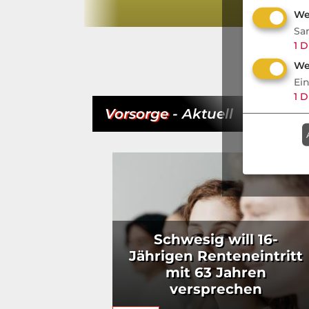
e
We
Sa
1
D
We
Ei
1
D
Vorsorge
- Aktuell
Schwesig will 16-
Jährigen Renteneintritt
mit 63 Jahren
versprechen