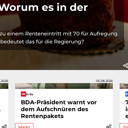
 Worum es in der
zu einem Renteneintritt mit 70 für Aufregung.
bedeutet das für die Regierung?
.2026
05.08.2026
n-tv
BDA-Präsident warnt vor
.
dem Aufschnüren des
Rentenpakets
Markt
St