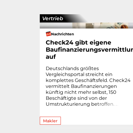
Vertrieb
Nachrichten
Check24 gibt eigene
Baufinanzierungsvermittlu
auf
Deutschlands größtes
Vergleichsportal streicht ein
komplettes Geschäftsfeld. Check24
vermittelt Baufinanzierungen
künftig nicht mehr selbst, 150
Beschäftigte sind von der
Umstrukturierung b
e
t
r
o
f
f
e
n
.
.
.
.
Makler