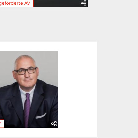
geförderte AV
V