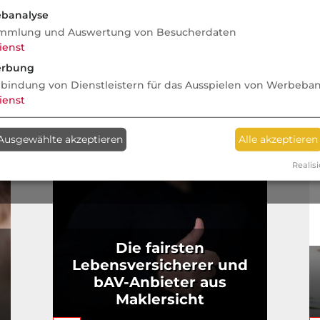
mü
banalyse
mmlung und Auswertung von Besucherdaten
ienst
rbung
nbindung von Dienstleistern für das Ausspielen von Werbeba
ienst
Ausgewählte akzeptieren
Alle akzeptieren
Realisi
Die fairsten
Lebensversicherer und
bAV-Anbieter aus
Maklersicht