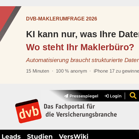
Pressespiegel
Login
Leads
Studien
VersWiki