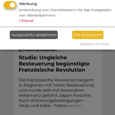
und welche Produkte doch Provision
Werbung
Einbindung von Dienstleistern für das Ausspielen
bringen.
von Werbebannern.
1
Dienst
Ausgewählte akzeptieren
Alle akzeptieren
Finanzen
Realisiert mit Klaro!
FONDS professionell
Studie: Ungleiche
Besteuerung begünstigte
Französische Revolution
Die Französische Revolution begann
in Regionen mit hoher Besteuerung
und wurde dort mit besonderer
Vehemenz geführt, sagen Forscher.
Auch Witterungsbedingungen –
Hitze und Kälte – hat
t
e
n
e
i
n
e
n
.
.
.