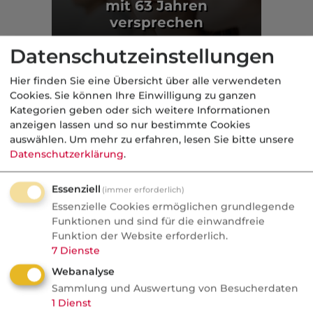
mit 63 Jahren
versprechen
Politik
Datenschutzeinstellungen
Hier finden Sie eine Übersicht über alle verwendeten
Aus der dvb-Redaktion
Cookies. Sie können Ihre Einwilligung zu ganzen
Kategorien geben oder sich weitere Informationen
anzeigen lassen und so nur bestimmte Cookies
geförderte AV
auswählen.
Um mehr zu erfahren, lesen Sie bitte unsere
Datenschutzerklärung
.
Nachrichten
Altersvorsorgedepot:
Essenziell
(immer erforderlich)
Bedrohung oder Chance für
Essenzielle Cookies ermöglichen grundlegende
Vermittler?
Funktionen und sind für die einwandfreie
Funktion der Website erforderlich.
AVD ab 2027: Bedrohung oder
7
Dienste
Goldgrube? blau-direkt-COO Stephan
Webanalyse
Schinnenburg verrät im Podcast, warum
Sammlung und Auswertung von Besucherdaten
1
Dienst
Neobroker längst Kunden anschreiben