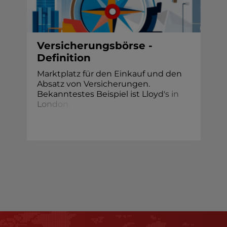
Versicherungsbörse -
Definition
Marktplatz für den Einkauf und den
Absatz von Versicherungen.
Bekanntestes Beispiel ist Lloy
d
'
s
i
n
L
o
n
d
o
n
.