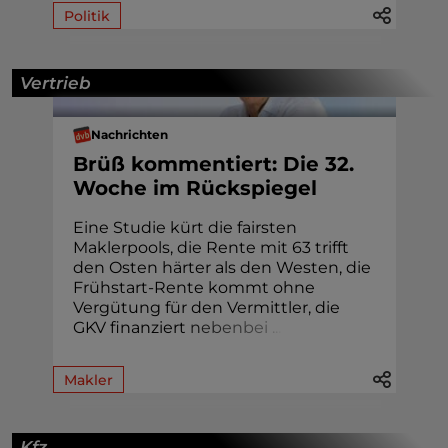
Politik
Vertrieb
Nachrichten
Brüß kommentiert: Die 32.
Woche im Rückspiegel
Eine Studie kürt die fairsten
Maklerpools, die Rente mit 63 trifft
den Osten härter als den Westen, die
Frühstart-Rente kommt ohne
Vergütung für den Vermittler, die
GKV finanziert
n
e
b
e
n
b
e
i
.
.
.
Makler
Kfz