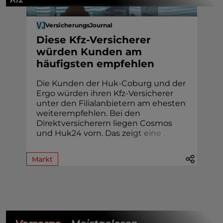
VersicherungsJournal
Diese Kfz-Versicherer
würden Kunden am
häufigsten empfehlen
Die Kunden der Huk-Coburg und der
Ergo würden ihren Kfz-Versicherer
unter den Filialanbietern am ehesten
weiterempfehlen. Bei den
Direktversicherern liegen Cosmos
und Huk24 vorn. Das z
e
i
g
t
e
i
n
e
.
.
.
Markt