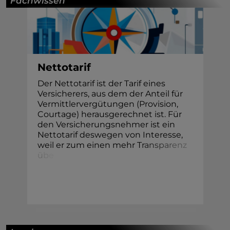
Fachwissen
Nettotarif
Der Nettotarif ist der Tarif eines
Versicherers, aus dem der Anteil für
Vermittlervergütungen (Provision,
Courtage) herausgerechnet ist. Für
den Versicherungsnehmer ist ein
Nettotarif deswegen von Interesse,
weil er zum einen mehr T
r
a
n
s
p
a
r
e
n
z
ü
b
e