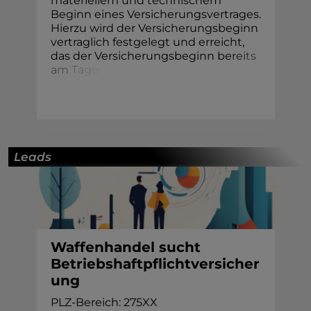
materiellem und technischem
Beginn eines Versicherungsvertrages.
Hierzu wird der Versicherungsbeginn
vertraglich festgelegt und erreicht,
das der Versicherungsbeginn b
e
r
e
i
t
s
a
m
T
a
g
e
Leads
Waffenhandel sucht
Betriebshaftpflichtversicher
ung
PLZ-Bereich: 275XX