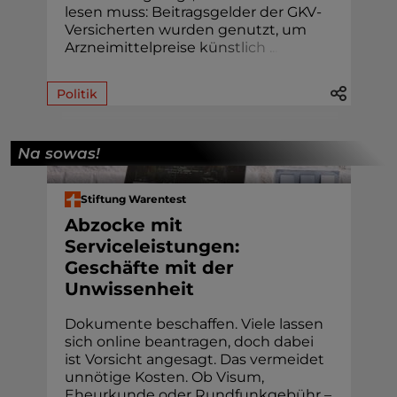
lesen muss: Beitragsgelder der GKV-
Versicherten wurden genutzt, um
Arzneimittelpreise
k
ü
n
s
t
l
i
c
h
.
.
.
Politik
Na sowas!
Stiftung Warentest
Abzocke mit
Serviceleistungen:
Geschäfte mit der
Unwissenheit
Dokumente beschaffen. Viele lassen
sich online beantragen, doch dabei
ist Vorsicht angesagt. Das vermeidet
unnötige Kosten. Ob Visum,
Eheur­kunde oder Rund­funk­gebühr –