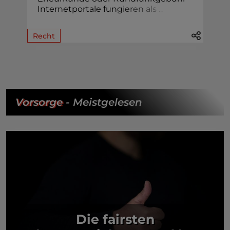
Internetportale fung
i
e
r
e
n
a
l
s
.
.
.
Recht
Vorsorge
- Meistgelesen
Die fairsten