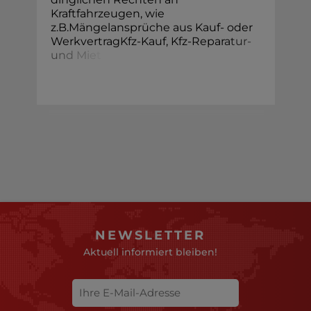
Kraftfahrzeugen, wie
z.B.Mängelansprüche aus Kauf- oder
WerkvertragKfz-Kauf, Kfz-Repar
a
t
u
r
-
u
n
d
M
i
e
t
NEWSLETTER
Aktuell informiert bleiben!