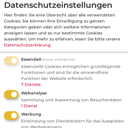
Bedrohung oder Chance für
Datenschutzeinstellungen
Vermittler?
Hier finden Sie eine Übersicht über alle verwendeten
Cookies. Sie können Ihre Einwilligung zu ganzen
AVD ab 2027: Bedrohung oder
Kategorien geben oder sich weitere Informationen
Goldgrube? blau-direkt-COO Stephan
anzeigen lassen und so nur bestimmte Cookies
Schinnenburg verrät im Podcast, warum
auswählen.
Um mehr zu erfahren, lesen Sie bitte unsere
Datenschutzerklärung
.
Neobroker längst Kunden anschreiben
und welche Produkte doch Provision
Essenziell
(immer erforderlich)
bringen.
Essenzielle Cookies ermöglichen grundlegende
Funktionen und sind für die einwandfreie
Funktion der Website erforderlich.
7
Dienste
Tiere
Webanalyse
Sammlung und Auswertung von Besucherdaten
1
Dienst
VersicherungsJournal
Verbraucher empfehlen am
Werbung
liebsten diese
Einbindung von Dienstleistern für das Ausspielen
Tierversicherer weiter
von Werbebannern.