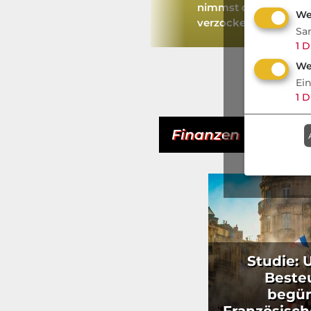
Behrens
nimmst du ihn mit, o
We
verzocken
Sa
1
D
We
Ei
1
D
Finanzen
- Aktuell
Studie: 
Beste
begün