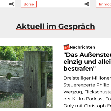
Börse
Immob
Aktuell im Gespräch
Nachrichten
"Das Außensteu
einzig und alle
bestrafen"
Dreistelliger Million
Steuerexperte Philip
Wegzug, Flickschuste
der KI. Im Podcast Fo
Only mit Christoph Fr