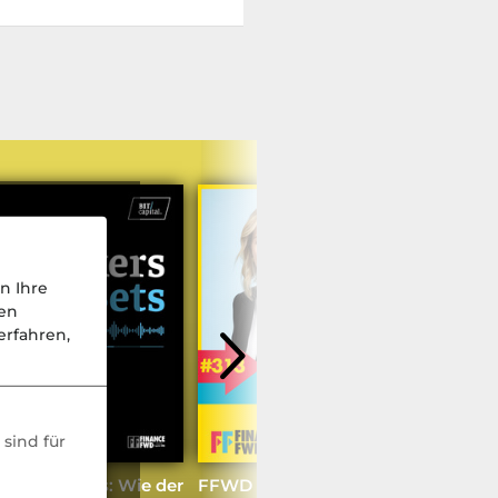
n Ihre
nen
rfahren,
sind für
ger Beckers: Wie der
FFWD #313 mit Airwallex-