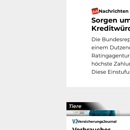
Nachrichten
Sorgen um
Kreditwürd
Die Bundesrep
einem Dutzend
Ratingagentur
höchste Zahlu
Diese Einstufun
Tiere
VersicherungsJournal
Verbraucher