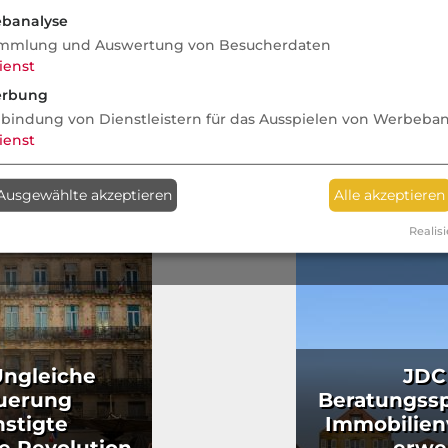
hne dich zu
Druck und Führung
Memory-Su
banalyse
mmlung und Auswertung von Besucherdaten
ienst
rbung
nbindung von Dienstleistern für das Ausspielen von Werbeba
ienst
Ausgewählte akzeptieren
Alle akzeptieren
Realisi
Ungleiche
JDC 
uerung
Beratungss
stigte
Immobilien