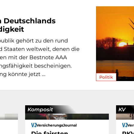
 Deutschlands
igkeit
ublik gehört zu den rund
 Staaten weltweit, denen die
en mit der Bestnote AAA
ngsfähigkeit bescheinigen.
g könnte jetzt ...
Politik
Komposit
KV
VersicherungsJournal
Ver
Die fairsten
PKV