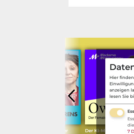
Daten
Hier finden
Einwilligu
anzeigen l
lesen Sie b
Ess
Es
di
e
#312 mit Flatex-Chef Oliver
Der KI-Megatrend im 
7
D