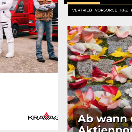
VERTRIEB
VORSORGE
KFZ
Ab wann 
Aktienpor