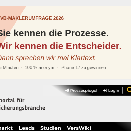
Pressespiegel
Login
markt
Leads
Studien
VersWiki