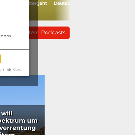
percycle weitergeht
Deutschlandchef Tom Sellin
weitere Podcasts
nnern.
ert mit Klaro!
will
pektrum um
verrentung