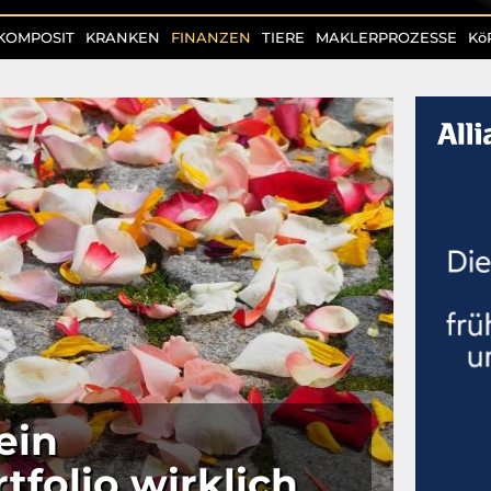
KOMPOSIT
KRANKEN
FINANZEN
TIERE
MAKLERPROZESSE
Kö
ein
tfolio wirklich