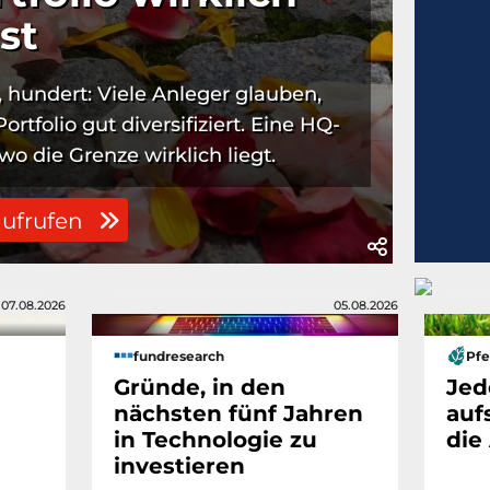
st
, hundert: Viele Anleger glauben,
rtfolio gut diversifiziert. Eine HQ-
wo die Grenze wirklich liegt.
aufrufen
07.08.2026
05.08.2026
fundresearch
Pfe
Gründe, in den
Jed
nächsten fünf Jahren
auf
in Technologie zu
die
investieren