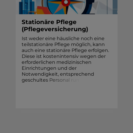
Stationäre Pflege
(Pflegeversicherung)
Ist weder eine häusliche noch eine
teilstationäre Pflege möglich, kann
auch eine stationäre Pflege erfolgen.
Diese ist kostenintensiv wegen der
erforderlichen medizinischen
Einrichtungen und der
Notwendigkeit, entsprechend
geschulte
s
P
e
r
s
o
n
a
l
r
u
n