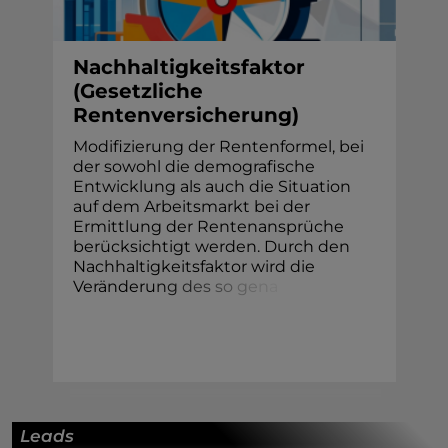
Nachhaltigkeitsfaktor
(Gesetzliche
Rentenversicherung)
Modifizierung der Rentenformel, bei
der sowohl die demografische
Entwicklung als auch die Situation
auf dem Arbeitsmarkt bei der
Ermittlung der Rentenansprüche
berücksichtigt werden. Durch den
Nachhaltigkeitsfaktor wird die
Veränderu
n
g
d
e
s
s
o
g
e
n
a
Leads