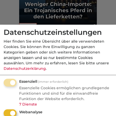
Weniger China-Importe:
Ein Trojanisches Pferd in
den Lieferketten?
Politik
Datenschutzeinstellungen
Aus der dvb-Redaktion
Hier finden Sie eine Übersicht über alle verwendeten
Cookies. Sie können Ihre Einwilligung zu ganzen
Kategorien geben oder sich weitere Informationen
Politik
anzeigen lassen und so nur bestimmte Cookies
auswählen.
Um mehr zu erfahren, lesen Sie bitte unsere
Nachrichten
Datenschutzerklärung
.
Sorgen um Deutschlands
Kreditwürdigkeit
Essenziell
(immer erforderlich)
Essenzielle Cookies ermöglichen grundlegende
Die Bundesrepublik gehört zu den rund
Funktionen und sind für die einwandfreie
Funktion der Website erforderlich.
einem Dutzend Staaten weltweit, denen
7
Dienste
die Ratingagenturen mit der Bestnote
Webanalyse
AAA höchste Zahlungsfähigkeit