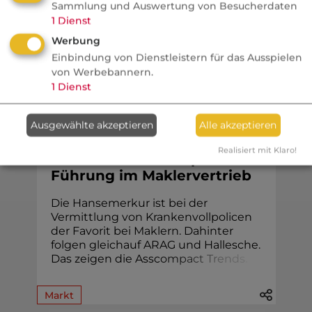
Sammlung und Auswertung von Besucherdaten
bescheinigen. Diese Einstufung könnte
1
Dienst
jetzt ...
Werbung
Einbindung von Dienstleistern für das Ausspielen
von Werbebannern.
1
Dienst
KV
Ausgewählte akzeptieren
Alle akzeptieren
VersicherungsJournal
Realisiert mit Klaro!
PKV Voll: Mehrkampf um die
Führung im Maklervertrieb
Die Hansemerkur ist bei der
Vermittlung von Krankenvollpolicen
der Favorit bei Maklern. Dahinter
folgen gleichauf ARAG und Hallesche.
Das zeigen die Assc
o
m
p
a
c
t
T
r
e
n
d
s
.
Markt