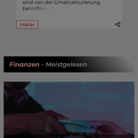
sind von der Umstrukturierung
b
e
t
r
o
f
f
e
n
.
.
.
.
Makler
Finanzen
- Meistgelesen