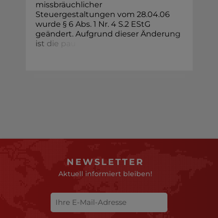
missbräuchlicher
Steuergestaltungen vom 28.04.06
wurde § 6 Abs. 1 Nr. 4 S.2 EStG
geändert. Aufgrund dieser Änderu
n
g
i
s
t
d
i
e
p
a
u
NEWSLETTER
Aktuell informiert bleiben!