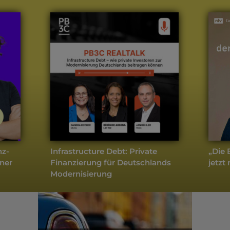
weitere Podcasts
Finanzen
- Aktuell
nz-
Infrastructure Debt: Private
„Die 
iner
Finanzierung für Deutschlands
jetzt
Modernisierung