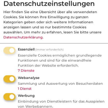
Datenschutzeinstellungen
zum neuen Machtinstrument
der Banken wird
Hier finden Sie eine Übersicht über alle verwendeten
Cookies. Sie können Ihre Einwilligung zu ganzen
ETF-Boom, Preiskampf, neues "Discount
Kategorien geben oder sich weitere Informationen
Plus"-Segment: Wie Banken jetzt um die
anzeigen lassen und so nur bestimmte Cookies
auswählen.
Um mehr zu erfahren, lesen Sie bitte unsere
Kunden von morgen ringen. Warum das
Datenschutzerklärung
.
Depot zum Machtinstrument wird.
Essenziell
(immer erforderlich)
Essenzielle Cookies ermöglichen grundlegende
Funktionen und sind für die einwandfreie
Kfz
Funktion der Website erforderlich.
7
Dienste
VersicherungsJournal
Webanalyse
Über diese Autoversicherer
Sammlung und Auswertung von Besucherdaten
ärgern sich Kunden am
1
Dienst
häufigsten
Werbung
Einbindung von Dienstleistern für das Ausspielen
Die Württembergische bei den Kfz-
von Werbebannern.