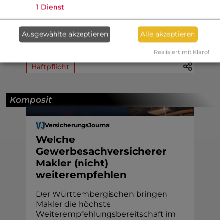
Filialversicherern und die Cosmos bei
1
Dienst
den Direktversicherern weisen den
niedrigsten Anteil an Kunden mit
negativen Erfahrungen auf. Einen
Ausgewählte akzeptieren
Alle akzeptieren
vergleichsweise hoh
e
n
A
n
t
e
i
l
.
.
.
Realisiert mit Klaro!
Haftpflicht
Komposit
VersicherungsJournal
Welche
Gewerbesachversicherer
Makler (nicht)
weiterempfehlen
Der Württembergischen bringen
Makler die höchste
Weiterempfehlungsbereitschaft im