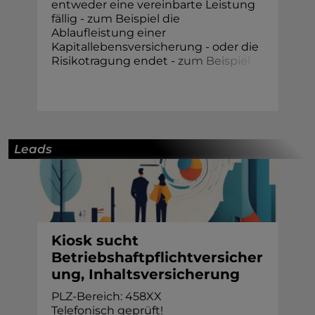
entweder eine vereinbarte Leistung
fällig - zum Beispiel die
Ablaufleistung einer
Kapitallebensversicherung - oder die
Risikotragung endet -
z
u
m
B
e
i
s
p
i
e
l
Leads
Kiosk sucht
Betriebshaftpflichtversicher
ung, Inhaltsversicherung
PLZ-Bereich: 458XX
Telefonisch geprüft!