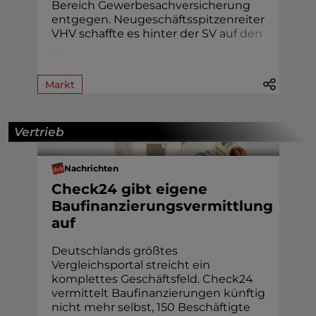
Bereich Gewerbesachversicherung
entgegen. Neugeschäftsspitzenreiter
VHV schaffte es hinter der S
V
a
u
f
d
e
n
.
.
.
Markt
Vertrieb
Nachrichten
Check24 gibt eigene
Baufinanzierungsvermittlung
auf
Deutschlands größtes
Vergleichsportal streicht ein
komplettes Geschäftsfeld. Check24
vermittelt Baufinanzierungen künftig
nicht mehr selbst, 150 Beschäftigte