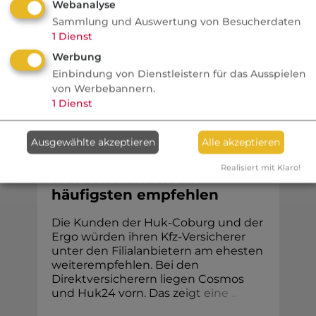
Webanalyse
bescheinigen. Diese Einstufung könnte
Sammlung und Auswertung von Besucherdaten
jetzt ...
1
Dienst
Werbung
Einbindung von Dienstleistern für das Ausspielen
von Werbebannern.
Kfz
1
Dienst
VersicherungsJournal
Ausgewählte akzeptieren
Alle akzeptieren
Diese Kfz-Versicherer
Realisiert mit Klaro!
würden Kunden am
häufigsten empfehlen
Die Kunden der Huk-Coburg und der
Ergo würden ihren Kfz-Versicherer
unter den Filialanbietern am ehesten
weiterempfehlen. Bei den
Direktversicherern liegen Cosmos
und Huk24 vorn. Das z
e
i
g
t
e
i
n
e
.
.
.