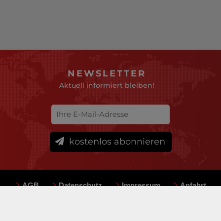
NEWSLETTER
Aktuell informiert bleiben!
kostenlos abonnieren
AGB
Datenschutz
Impressum
Anfahrt
Sitemap
Team
Mediadaten
© deutsche-versicherungsboerse.de