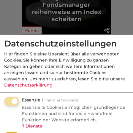
Fondsmanager
reihenweise am Index
scheitern
Fonds
Datenschutzeinstellungen
Aus der dvb-Redaktion
Hier finden Sie eine Übersicht über alle verwendeten
Cookies. Sie können Ihre Einwilligung zu ganzen
Politik
Kategorien geben oder sich weitere Informationen
anzeigen lassen und so nur bestimmte Cookies
Nachrichten
auswählen.
Um mehr zu erfahren, lesen Sie bitte unsere
Sorgen um Deutschlands
Datenschutzerklärung
.
Kreditwürdigkeit
Essenziell
(immer erforderlich)
Die Bundesrepublik gehört zu den rund
Essenzielle Cookies ermöglichen grundlegende
einem Dutzend Staaten weltweit, denen
Funktionen und sind für die einwandfreie
Funktion der Website erforderlich.
die Ratingagenturen mit der Bestnote
7
Dienste
AAA höchste Zahlungsfähigkeit