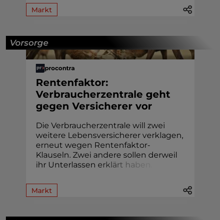
Markt
Vorsorge
procontra
Rentenfaktor:
Verbraucherzentrale geht
gegen Versicherer vor
Die Verbraucherzentrale will zwei
weitere Lebensversicherer verklagen,
erneut wegen Rentenfaktor-
Klauseln. Zwei andere sollen derweil
ihr Unterlassen
e
r
k
l
ä
r
t
h
a
b
e
n
.
Markt