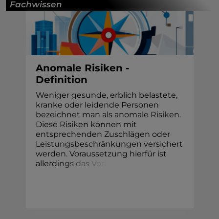
Fachwissen
Anomale Risiken -
Definition
Weniger gesunde, erblich belastete,
kranke oder leidende Personen
bezeichnet man als anomale Risiken.
Diese Risiken können mit
entsprechenden Zuschlägen oder
Leistungsbeschränkungen versichert
werden. Voraussetzung hierfür ist
aller
d
i
n
g
s
d
a
s
V
o
r
l