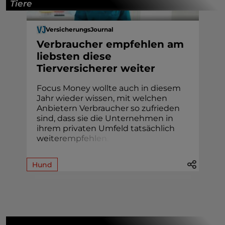
Tiere
VersicherungsJournal
Verbraucher empfehlen am
liebsten diese
Tierversicherer weiter
Focus Money wollte auch in diesem
Jahr wieder wissen, mit welchen
Anbietern Verbraucher so zufrieden
sind, dass sie die Unternehmen in
ihrem privaten Umfeld tatsächlich
we
i
t
e
r
e
m
p
f
e
h
l
e
n
.
Hund