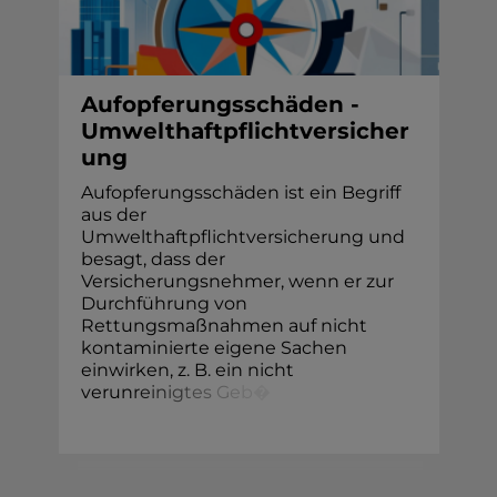
Aufopferungsschäden -
Umwelthaftpflichtversicher
ung
Aufopferungsschäden ist ein Begriff
aus der
Umwelthaftpflichtversicherung und
besagt, dass der
Versicherungsnehmer, wenn er zur
Durchführung von
Rettungsmaßnahmen auf nicht
kontaminierte eigene Sachen
einwirken, z. B. ein nicht
verun
r
e
i
n
i
g
t
e
s
G
e
b
�