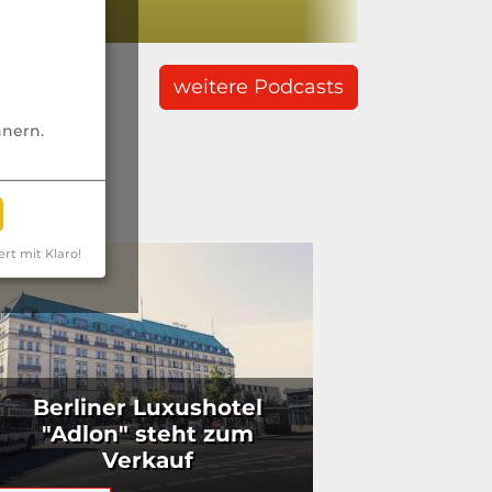
chdenken“
weitere Podcasts
nnern.
ert mit Klaro!
Berliner Luxushotel
"Adlon" steht zum
Verkauf