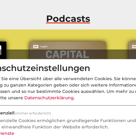
Podcasts
schutzeinstellungen
 Sie eine Übersicht über alle verwendeten Cookies. Sie könne
ng zu ganzen Kategorien geben oder sich weitere Informatio
assen und so nur bestimmte Cookies auswählen.
Um mehr zu e
itte unsere
Datenschutzerklärung
.
enziell
(immer erforderlich)
senzielle Cookies ermöglichen grundlegende Funktionen und 
„Die Bundesregierung darf sich
„M
e einwandfreie Funktion der Website erforderlich.
s
jetzt nicht zurücklehnen“
Sta
ienste