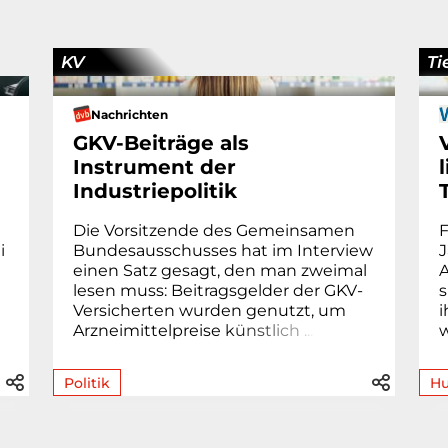
KV
Ti
Nachrichten
GKV-Beiträge als
Instrument der
Industriepolitik
Die Vorsitzende des Gemeinsamen
i
Bundesausschusses hat im Interview
J
einen Satz gesagt, den man zweimal
A
lesen muss: Beitragsgelder der GKV-
s
Versicherten wurden genutzt, um
i
Arzneimittelpreise
k
ü
n
s
t
l
i
c
h
.
.
.
Politik
H