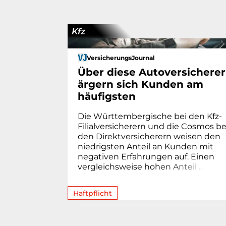
Kfz
VersicherungsJournal
Über diese Autoversicherer
ärgern sich Kunden am
häufigsten
Die Württembergische bei den Kfz-
Filialversicherern und die Cosmos be
den Direktversicherern weisen den
niedrigsten Anteil an Kunden mit
negativen Erfahrungen auf. Einen
vergleichsweise hoh
e
n
A
n
t
e
i
l
.
.
.
Haftpflicht