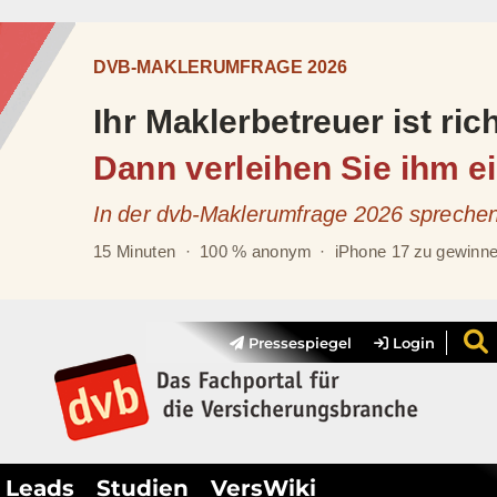
Pressespiegel
Login
Leads
Studien
VersWiki