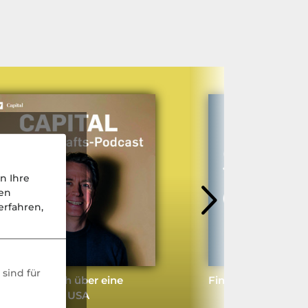
n Ihre
nen
rfahren,
sind für
an muss auch über eine
Financing climate 
atspleite der USA