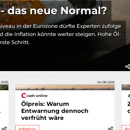
 - das neue Normal?
iveau in der Eurozone dürfte Experten zufolge
d die Inflation könnte weiter steigen. Hohe Öl-
ste Schritt.
.2026
04.08.2026
cash-online
Ölpreis: Warum
.
Entwarnung dennoch
verfrüht wäre
Inflation
Po