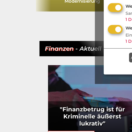
Modernisierung
We
Sa
1
D
We
Ei
1
D
Finanzen
- Aktuell
"Finanzbetrug ist für
Kriminelle äußerst
lukrativ"