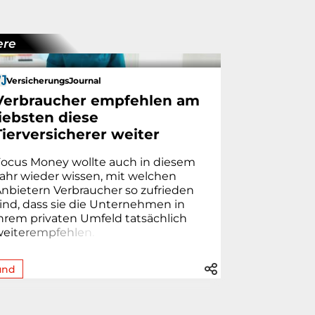
ere
VersicherungsJournal
Verbraucher empfehlen am
liebsten diese
Tierversicherer weiter
Focus Money wollte auch in diesem
ahr wieder wissen, mit welchen
nbietern Verbraucher so zufrieden
ind, dass sie die Unternehmen in
hrem privaten Umfeld tatsächlich
we
i
t
e
r
e
m
p
f
e
h
l
e
n
.
und