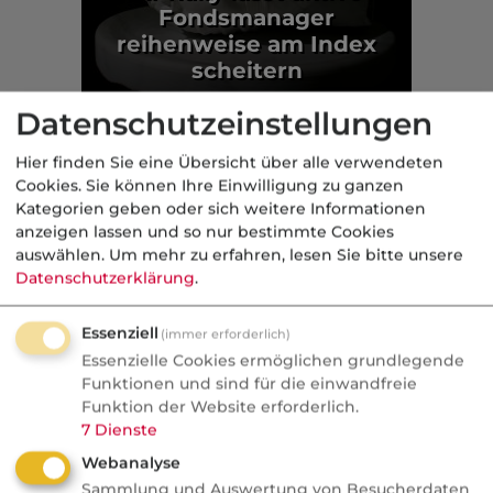
Fondsmanager
reihenweise am Index
scheitern
Fonds
Datenschutzeinstellungen
Hier finden Sie eine Übersicht über alle verwendeten
Aus der dvb-Redaktion
Cookies. Sie können Ihre Einwilligung zu ganzen
Kategorien geben oder sich weitere Informationen
anzeigen lassen und so nur bestimmte Cookies
Politik
auswählen.
Um mehr zu erfahren, lesen Sie bitte unsere
Datenschutzerklärung
.
Nachrichten
Sorgen um Deutschlands
Essenziell
(immer erforderlich)
Kreditwürdigkeit
Essenzielle Cookies ermöglichen grundlegende
Funktionen und sind für die einwandfreie
Die Bundesrepublik gehört zu den rund
Funktion der Website erforderlich.
einem Dutzend Staaten weltweit, denen
7
Dienste
die Ratingagenturen mit der Bestnote
Webanalyse
AAA höchste Zahlungsfähigkeit
Sammlung und Auswertung von Besucherdaten