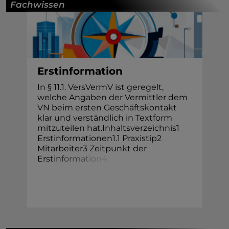
Fachwissen
Erstinformation
In § 11.1. VersVermV ist geregelt,
welche Angaben der Vermittler dem
VN beim ersten Geschäftskontakt
klar und verständlich in Textform
mitzuteilen hat.Inhaltsverzeichnis1
Erstinformationen1.1 Praxistip2
Mitarbeiter3 Zeitpunkt der
Ers
t
i
n
f
o
r
m
a
t
i
o
n
4