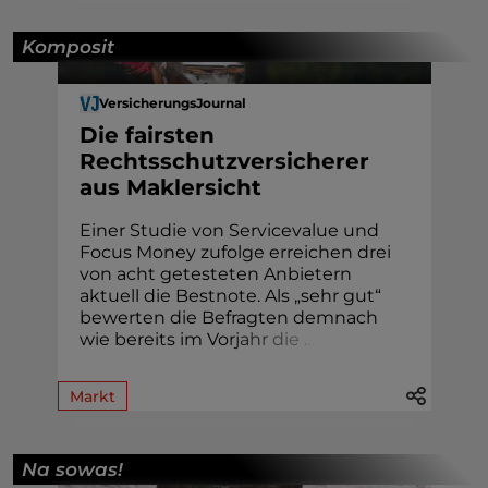
Komposit
VersicherungsJournal
Die fairsten
Rechtsschutzversicherer
aus Maklersicht
Einer Studie von Servicevalue und
Focus Money zufolge erreichen drei
von acht getesteten Anbietern
aktuell die Bestnote. Als „sehr gut“
bewerten die Befragten demnach
wie bereits im Vo
r
j
a
h
r
d
i
e
.
.
.
Markt
Na sowas!