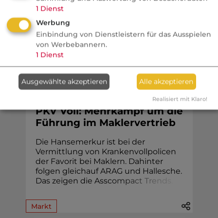
1
Dienst
bescheinigen. Diese Einstufung könnte
jetzt ...
Werbung
Einbindung von Dienstleistern für das Ausspielen
von Werbebannern.
1
Dienst
KV
Ausgewählte akzeptieren
Alle akzeptieren
VersicherungsJournal
Realisiert mit Klaro!
PKV Voll: Mehrkampf um die
Führung im Maklervertrieb
Die Hansemerkur ist bei der
Vermittlung von Krankenvollpolicen
der Favorit bei Maklern. Dahinter
folgen gleichauf ARAG und Hallesche.
Das zeigen die Assc
o
m
p
a
c
t
T
r
e
n
d
s
.
Markt