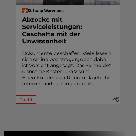
Stiftung Warentest
Abzocke mit
Serviceleistungen:
Geschäfte mit der
Unwissenheit
Dokumente beschaffen. Viele lassen
sich online beantragen, doch dabei
ist Vorsicht angesagt. Das vermeidet
unnötige Kosten. Ob Visum,
Eheur­kunde oder Rund­funk­gebühr –
Internetportale fung
i
e
r
e
n
a
l
s
.
.
.
Recht