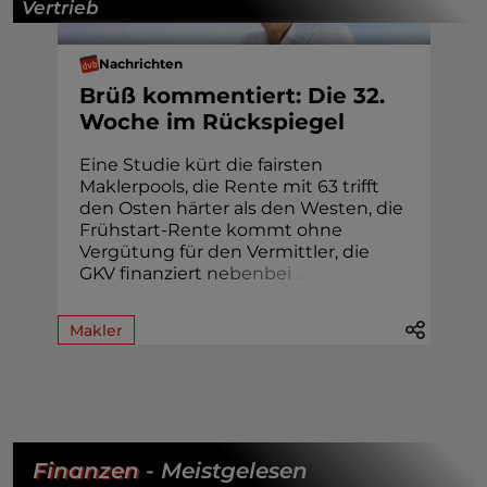
Vertrieb
Nachrichten
Brüß kommentiert: Die 32.
Woche im Rückspiegel
Eine Studie kürt die fairsten
Maklerpools, die Rente mit 63 trifft
den Osten härter als den Westen, die
Frühstart-Rente kommt ohne
Vergütung für den Vermittler, die
GKV finanziert
n
e
b
e
n
b
e
i
.
.
.
Makler
Finanzen
- Meistgelesen