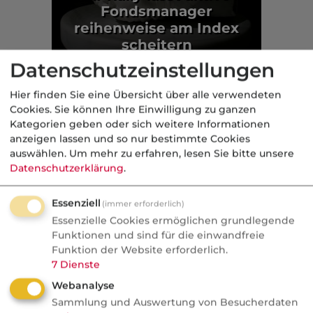
Fondsmanager
reihenweise am Index
scheitern
Datenschutzeinstellungen
Fonds
Hier finden Sie eine Übersicht über alle verwendeten
Aus der dvb-Redaktion
Cookies. Sie können Ihre Einwilligung zu ganzen
Kategorien geben oder sich weitere Informationen
anzeigen lassen und so nur bestimmte Cookies
Politik
auswählen.
Um mehr zu erfahren, lesen Sie bitte unsere
Datenschutzerklärung
.
Nachrichten
Sorgen um Deutschlands
Essenziell
(immer erforderlich)
Kreditwürdigkeit
Essenzielle Cookies ermöglichen grundlegende
Funktionen und sind für die einwandfreie
Die Bundesrepublik gehört zu den rund
Funktion der Website erforderlich.
7
Dienste
einem Dutzend Staaten weltweit, denen
Webanalyse
die Ratingagenturen mit der Bestnote
Sammlung und Auswertung von Besucherdaten
AAA höchste Zahlungsfähigkeit