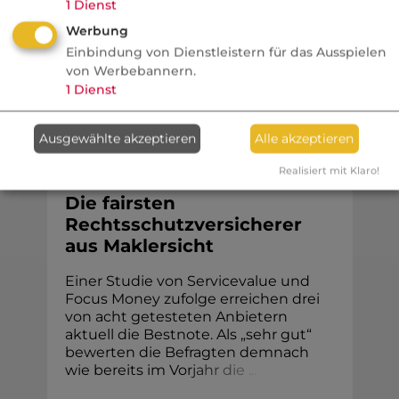
1
Dienst
bescheinigen. Diese Einstufung könnte
Werbung
jetzt ...
Einbindung von Dienstleistern für das Ausspielen
von Werbebannern.
1
Dienst
Komposit
Ausgewählte akzeptieren
Alle akzeptieren
Realisiert mit Klaro!
VersicherungsJournal
Die fairsten
Rechtsschutzversicherer
aus Maklersicht
Einer Studie von Servicevalue und
Focus Money zufolge erreichen drei
von acht getesteten Anbietern
aktuell die Bestnote. Als „sehr gut“
bewerten die Befragten demnach
wie bereits im Vo
r
j
a
h
r
d
i
e
.
.
.