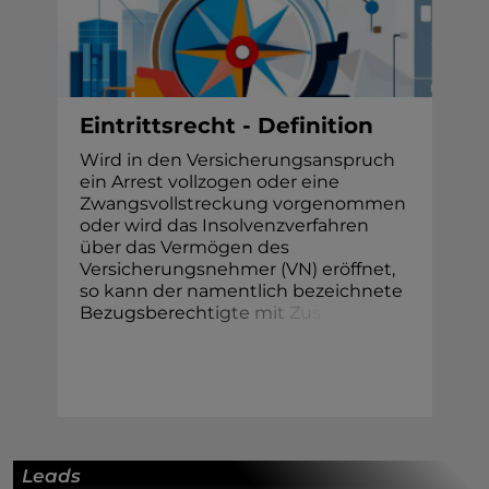
Eintrittsrecht - Definition
Wird in den Versicherungsanspruch
ein Arrest vollzogen oder eine
Zwangsvollstreckung vorgenommen
oder wird das Insolvenzverfahren
über das Vermögen des
Versicherungsnehmer (VN) eröffnet,
so kann der namentlich bezeichnete
Bezugsberec
h
t
i
g
t
e
m
i
t
Z
u
s
Leads