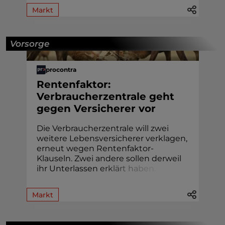
Markt
Vorsorge
procontra
Rentenfaktor:
Verbraucherzentrale geht
gegen Versicherer vor
Die Verbraucherzentrale will zwei
weitere Lebensversicherer verklagen,
erneut wegen Rentenfaktor-
Klauseln. Zwei andere sollen derweil
ihr Unterlassen
e
r
k
l
ä
r
t
h
a
b
e
n
.
Markt