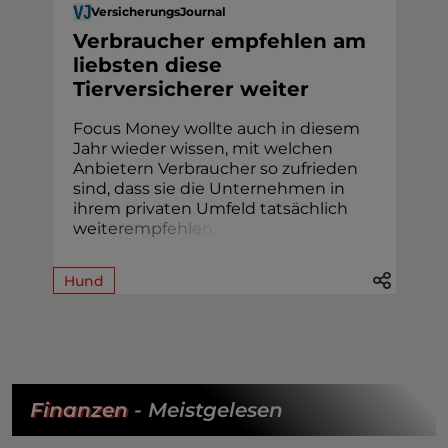
VersicherungsJournal
Verbraucher empfehlen am
liebsten diese
Tierversicherer weiter
Focus Money wollte auch in diesem
Jahr wieder wissen, mit welchen
Anbietern Verbraucher so zufrieden
sind, dass sie die Unternehmen in
ihrem privaten Umfeld tatsächlich
we
i
t
e
r
e
m
p
f
e
h
l
e
n
.
Hund
Finanzen
- Meistgelesen