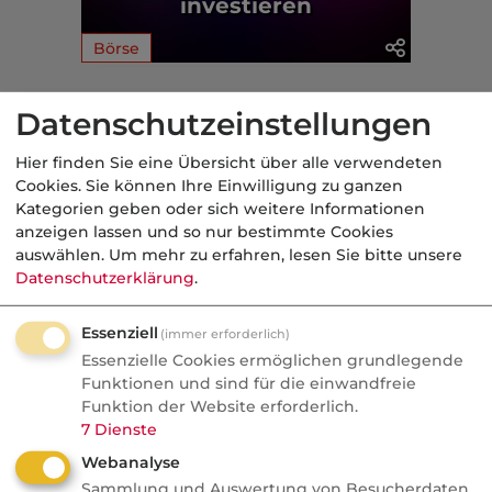
investieren
Börse
Aus der dvb-Redaktion
Datenschutzeinstellungen
Hier finden Sie eine Übersicht über alle verwendeten
Börse
Cookies. Sie können Ihre Einwilligung zu ganzen
Kategorien geben oder sich weitere Informationen
Nachrichten
anzeigen lassen und so nur bestimmte Cookies
Warum das Wertpapierdepot
auswählen.
Um mehr zu erfahren, lesen Sie bitte unsere
Datenschutzerklärung
.
zum neuen Machtinstrument
der Banken wird
Essenziell
(immer erforderlich)
ETF-Boom, Preiskampf, neues "Discount
Essenzielle Cookies ermöglichen grundlegende
Funktionen und sind für die einwandfreie
Plus"-Segment: Wie Banken jetzt um die
Funktion der Website erforderlich.
Kunden von morgen ringen. Warum das
7
Dienste
Depot zum Machtinstrument wird.
Webanalyse
Sammlung und Auswertung von Besucherdaten