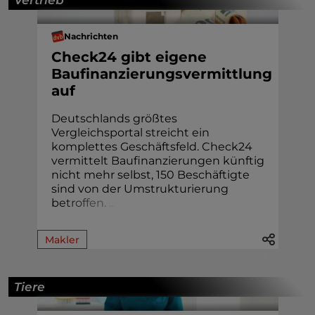
Nachrichten
Check24 gibt eigene
Baufinanzierungsvermittlung
auf
Deutschlands größtes
Vergleichsportal streicht ein
komplettes Geschäftsfeld. Check24
vermittelt Baufinanzierungen künftig
nicht mehr selbst, 150 Beschäftigte
sind von der Umstrukturierung
b
e
t
r
o
f
f
e
n
.
.
.
.
Makler
Tiere