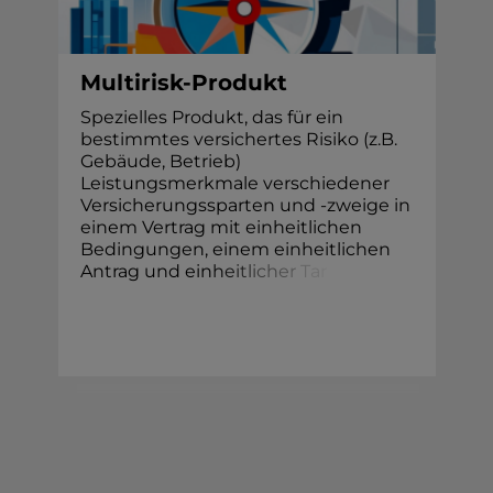
Multirisk-Produkt
Spezielles Produkt, das für ein
bestimmtes versichertes Risiko (z.B.
Gebäude, Betrieb)
Leistungsmerkmale verschiedener
Versicherungssparten und -zweige in
einem Vertrag mit einheitlichen
Bedingungen, einem einheitlichen
Antrag und ein
h
e
i
t
l
i
c
h
e
r
T
a
r