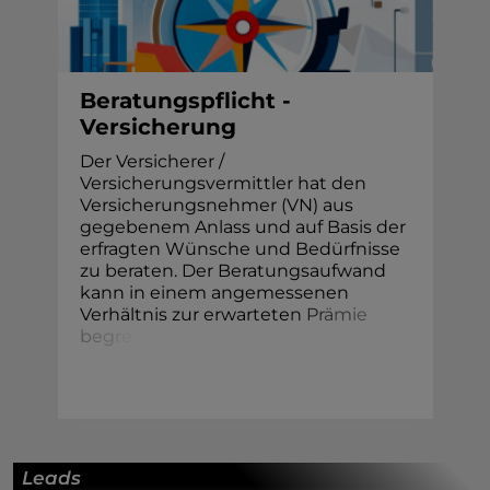
Beratungspflicht -
Versicherung
Der Versicherer /
Versicherungsvermittler hat den
Versicherungsnehmer (VN) aus
gegebenem Anlass und auf Basis der
erfragten Wünsche und Bedürfnisse
zu beraten. Der Beratungsaufwand
kann in einem angemessenen
Verhältnis zur erwartete
n
P
r
ä
m
i
e
b
e
g
r
e
Leads