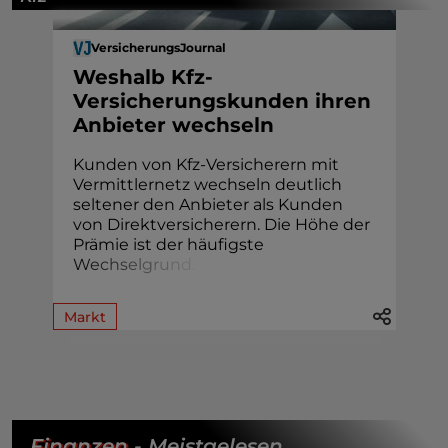
VersicherungsJournal
Weshalb Kfz-
Versicherungskunden ihren
Anbieter wechseln
Kunden von Kfz-Versicherern mit
Vermittlernetz wechseln deutlich
seltener den Anbieter als Kunden
von Direktversicherern. Die Höhe der
Prämie ist der häufigste
W
e
c
h
s
e
l
g
r
u
n
d
.
Markt
Finanzen
- Meistgelesen