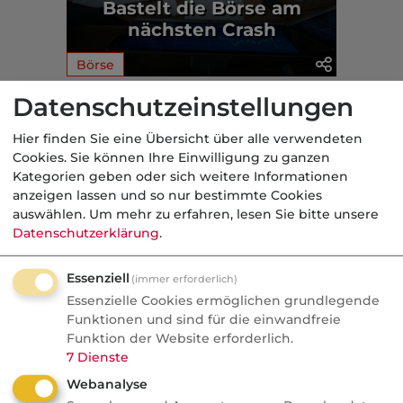
Bastelt die Börse am
nächsten Crash
Börse
Datenschutzeinstellungen
Aus der dvb-Redaktion
Hier finden Sie eine Übersicht über alle verwendeten
Cookies. Sie können Ihre Einwilligung zu ganzen
Politik
Kategorien geben oder sich weitere Informationen
anzeigen lassen und so nur bestimmte Cookies
Nachrichten
auswählen.
Um mehr zu erfahren, lesen Sie bitte unsere
Sorgen um Deutschlands
Datenschutzerklärung
.
Kreditwürdigkeit
Essenziell
(immer erforderlich)
Die Bundesrepublik gehört zu den rund
Essenzielle Cookies ermöglichen grundlegende
einem Dutzend Staaten weltweit, denen
Funktionen und sind für die einwandfreie
Funktion der Website erforderlich.
die Ratingagenturen mit der Bestnote
7
Dienste
AAA höchste Zahlungsfähigkeit
Webanalyse
bescheinigen. Diese Einstufung könnte