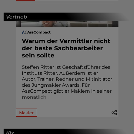
Vertrieb
AssCompact
Warum der Vermittler nicht
der beste Sachbearbeiter
sein sollte
Steffen Ritter ist Geschäftsführer des
Instituts Ritter. Außerdem ist er
Autor, Trainer, Redner und Mitinitiator
des Jungmakler Awards. Für
AssCompact gibt er Maklern in seiner
m
o
n
a
t
l
i
c
h
.
.
.
Makler
Kfz