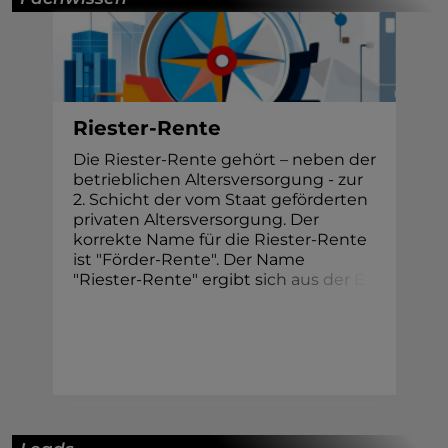
Riester-Rente
Die Riester-Rente gehört – neben der
betrieblichen Altersversorgung - zur
2. Schicht der vom Staat geförderten
privaten Altersversorgung. Der
korrekte Name für die Riester-Rente
ist "Förder-Rente". Der Name
"Riester-Rente" ergibt
s
i
c
h
a
u
s
d
e
r
E