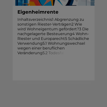
Eigenheimrente
Inhaltsverzeichnis1 Abgrenzung zu
sonstigen Riester-Verträgen2 Wie
wird Wohneigentum gefördert?3 Die
nachgelagerte Besteuerung4 Wohn-
Riester und Europarecht5 Schädliche
Verwendung5.1 Wohnungswechsel
wegen einer beruflichen
Veränderu
n
g
5
.
2
T
o
d
e
s
f
a
l