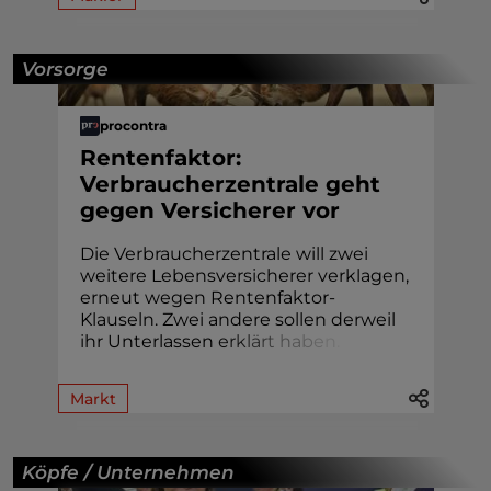
Vorsorge
procontra
Rentenfaktor:
Verbraucherzentrale geht
gegen Versicherer vor
Die Verbraucherzentrale will zwei
weitere Lebensversicherer verklagen,
erneut wegen Rentenfaktor-
Klauseln. Zwei andere sollen derweil
ihr Unterlassen
e
r
k
l
ä
r
t
h
a
b
e
n
.
Markt
Köpfe / Unternehmen