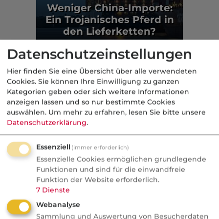
Weniger China-Importe:
Ein Trojanisches Pferd in
den Lieferketten?
Datenschutzeinstellungen
Politik
Hier finden Sie eine Übersicht über alle verwendeten
Aus der dvb-Redaktion
Cookies. Sie können Ihre Einwilligung zu ganzen
Kategorien geben oder sich weitere Informationen
anzeigen lassen und so nur bestimmte Cookies
Politik
auswählen.
Um mehr zu erfahren, lesen Sie bitte unsere
Datenschutzerklärung
.
Nachrichten
Sorgen um Deutschlands
Essenziell
(immer erforderlich)
Kreditwürdigkeit
Essenzielle Cookies ermöglichen grundlegende
Funktionen und sind für die einwandfreie
Die Bundesrepublik gehört zu den rund
Funktion der Website erforderlich.
einem Dutzend Staaten weltweit, denen
7
Dienste
die Ratingagenturen mit der Bestnote
Webanalyse
AAA höchste Zahlungsfähigkeit
Sammlung und Auswertung von Besucherdaten