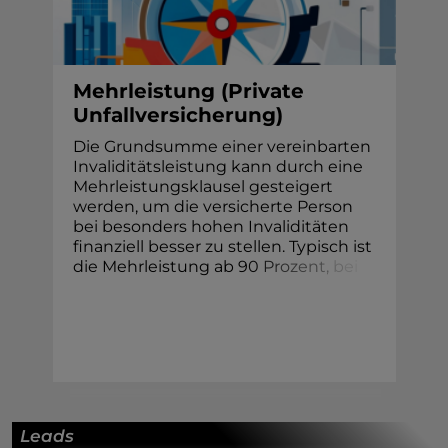
Mehrleistung (Private
Unfallversicherung)
Die Grundsumme einer vereinbarten
Invaliditätsleistung kann durch eine
Mehrleistungsklausel gesteigert
werden, um die versicherte Person
bei besonders hohen Invaliditäten
finanziell besser zu stellen. Typisch ist
die Mehrleistung ab 9
0
P
r
o
z
e
n
t
,
b
e
i
Leads