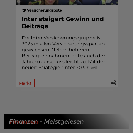
Versicherungsbote
Inter steigert Gewinn und
Beiträge
Die Inter Versicherungsgruppe ist
2025 in allen Versicherungssparten
gewachsen. Neben höheren
Beitragseinnahmen legte auch der
Jahresüberschuss leicht zu. Mit der
neuen Strategie "Inter 2
0
3
0
"
w
i
l
l
.
.
.
Markt
Finanzen
- Meistgelesen