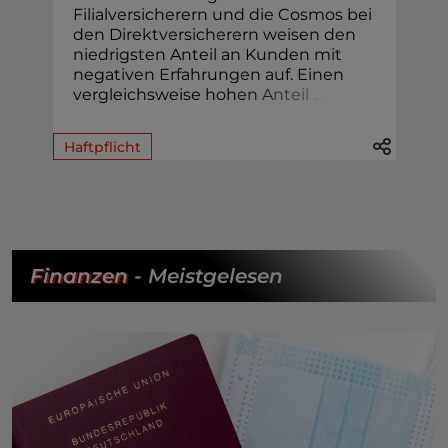
Filialversicherern und die Cosmos bei
den Direktversicherern weisen den
niedrigsten Anteil an Kunden mit
negativen Erfahrungen auf. Einen
vergleichsweise hoh
e
n
A
n
t
e
i
l
.
.
.
Haftpflicht
Finanzen
- Meistgelesen