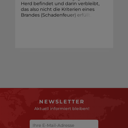
Herd befindet und darin verbleibt,
das also nicht die Kriterien eines
Brandes (Schadenf
e
u
e
r
)
e
r
f
ü
l
l
t
.
NEWSLETTER
Aktuell informiert bleiben!