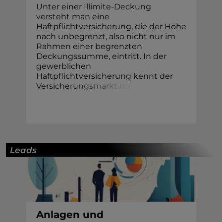
Unter einer Illimite-Deckung
versteht man eine
Haftpflichtversicherung, die der Höhe
nach unbegrenzt, also nicht nur im
Rahmen einer begrenzten
Deckungssumme, eintritt. In der
gewerblichen
Haftpflichtversicherung kennt der
Versich
e
r
u
n
g
s
m
a
r
k
t
n
u
Leads
Anlagen und