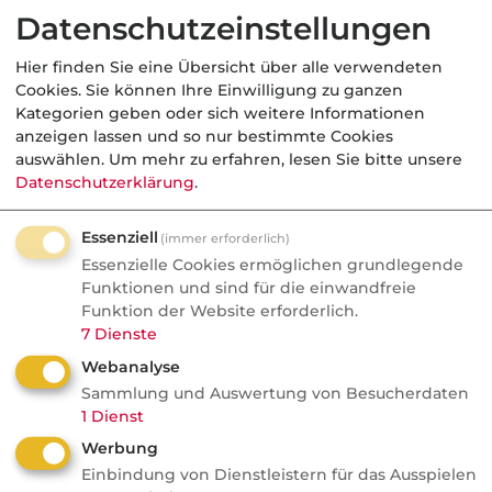
Datenschutzeinstellungen
Aus der dvb-Redaktion
Hier finden Sie eine Übersicht über alle verwendeten
Cookies. Sie können Ihre Einwilligung zu ganzen
Kategorien geben oder sich weitere Informationen
Börse
anzeigen lassen und so nur bestimmte Cookies
auswählen.
Um mehr zu erfahren, lesen Sie bitte unsere
Nachrichten
Datenschutzerklärung
.
Warum das Wertpapierdepot
zum neuen Machtinstrument
Essenziell
(immer erforderlich)
der Banken wird
Essenzielle Cookies ermöglichen grundlegende
Funktionen und sind für die einwandfreie
ETF-Boom, Preiskampf, neues "Discount
Funktion der Website erforderlich.
Plus"-Segment: Wie Banken jetzt um die
7
Dienste
Kunden von morgen ringen. Warum das
Webanalyse
Depot zum Machtinstrument wird.
Sammlung und Auswertung von Besucherdaten
1
Dienst
Werbung
Einbindung von Dienstleistern für das Ausspielen