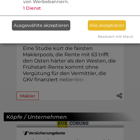
von Werbebannern.
Vertrieb
1
Dienst
Nachrichten
Ausgewählte akzeptieren
Alle akzeptieren
Brüß kommentiert: Die 32.
Woche im Rückspiegel
Realisiert mit Klaro!
Eine Studie kürt die fairsten
Maklerpools, die Rente mit 63 trifft
den Osten härter als den Westen, die
Frühstart-Rente kommt ohne
Vergütung für den Vermittler, die
GKV finanziert
n
e
b
e
n
b
e
i
.
.
.
Makler
Köpfe / Unternehmen
Versicherungsbote