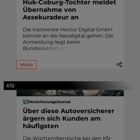
Huk-Coburg-Tochter meldet
Übernahme von
Assekuradeur an
Die insolvente Hector Digital GmbH
könnte an die Neodigital gehen. Die
Anmeldung liegt beim
Bun
d
e
s
k
a
r
t
e
l
l
a
m
t
.
Markt
Kfz
VersicherungsJournal
Über diese Autoversicherer
ärgern sich Kunden am
häufigsten
Die Württembergische bei den Kfz-