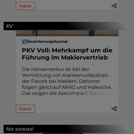
Markt
KV
VersicherungsJournal
PKV Voll: Mehrkampf um die
Führung im Maklervertrieb
Die Hansemerkur ist bei der
Vermittlung von Krankenvollpolicen
der Favorit bei Maklern. Dahinter
folgen gleichauf ARAG und Hallesche.
Das zeigen die Assc
o
m
p
a
c
t
T
r
e
n
d
s
.
Markt
Na sowas!