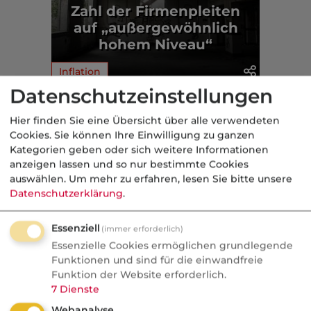
Zahl der Firmenpleiten
auf „außergewöhnlich
hohem Niveau“
Inflation
Datenschutzeinstellungen
Aus der dvb-Redaktion
Hier finden Sie eine Übersicht über alle verwendeten
Cookies. Sie können Ihre Einwilligung zu ganzen
Kategorien geben oder sich weitere Informationen
Politik
anzeigen lassen und so nur bestimmte Cookies
auswählen.
Um mehr zu erfahren, lesen Sie bitte unsere
Nachrichten
Datenschutzerklärung
.
Sorgen um Deutschlands
Kreditwürdigkeit
Essenziell
(immer erforderlich)
Essenzielle Cookies ermöglichen grundlegende
Die Bundesrepublik gehört zu den rund
Funktionen und sind für die einwandfreie
einem Dutzend Staaten weltweit, denen
Funktion der Website erforderlich.
die Ratingagenturen mit der Bestnote
7
Dienste
AAA höchste Zahlungsfähigkeit
Webanalyse