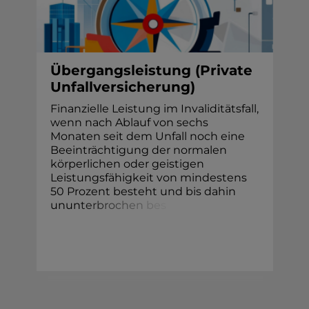
Übergangsleistung (Private
Unfallversicherung)
Finanzielle Leistung im Invaliditätsfall,
wenn nach Ablauf von sechs
Monaten seit dem Unfall noch eine
Beeinträchtigung der normalen
körperlichen oder geistigen
Leistungsfähigkeit von mindestens
50 Prozent besteht und bis dahin
unun
t
e
r
b
r
o
c
h
e
n
b
e
s