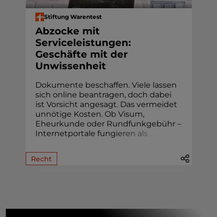
Stiftung Warentest
Abzocke mit
Serviceleistungen:
Geschäfte mit der
Unwissenheit
Dokumente beschaffen. Viele lassen
sich online beantragen, doch dabei
ist Vorsicht angesagt. Das vermeidet
unnötige Kosten. Ob Visum,
Eheur­kunde oder Rund­funk­gebühr –
Internetportale fung
i
e
r
e
n
a
l
s
.
.
.
Recht