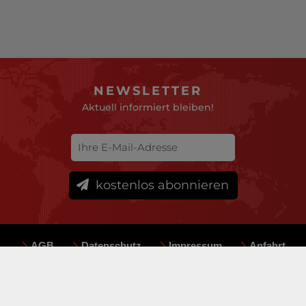
NEWSLETTER
Aktuell informiert bleiben!
kostenlos abonnieren
AGB
Datenschutz
Impressum
Anfahrt
Sitemap
Team
Mediadaten
© deutsche-versicherungsboerse.de