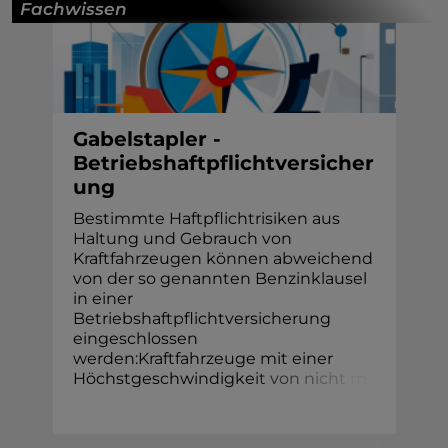
Fachwissen
Gabelstapler -
Betriebshaftpflichtversicher
ung
Bestimmte Haftpflichtrisiken aus
Haltung und Gebrauch von
Kraftfahrzeugen können abweichend
von der so genannten Benzinklausel
in einer
Betriebshaftpflichtversicherung
eingeschlossen
werden:Kraftfahrzeuge mit einer
Höchstgeschwindigke
i
t
v
o
n
n
i
c
h
t
m