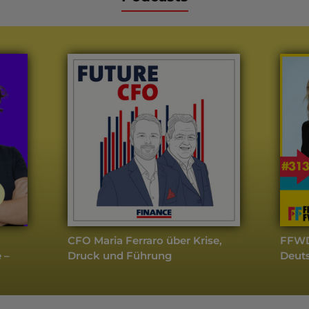
CFO Maria Ferraro über Krise,
FFWD 
 –
Druck und Führung
Deuts