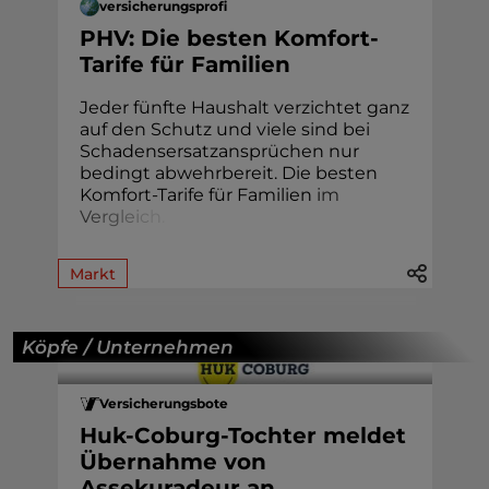
versicherungsprofi
PHV: Die besten Komfort-
Tarife für Familien
Jeder fünfte Haushalt verzichtet ganz
auf den Schutz und viele sind bei
Schadensersatzansprüchen nur
bedingt abwehrbereit. Die besten
Komfort-Tarife für Familien
i
m
V
e
r
g
l
e
i
c
h
.
Markt
Köpfe / Unternehmen
Versicherungsbote
Huk-Coburg-Tochter meldet
Übernahme von
Assekuradeur an