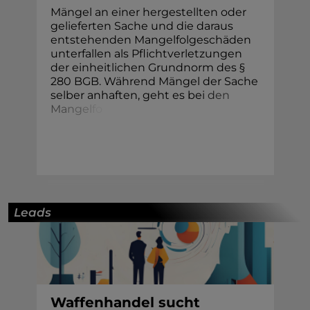
Mängel an einer hergestellten oder
gelieferten Sache und die daraus
entstehenden Mangelfolgeschäden
unterfallen als Pflichtverletzungen
der einheitlichen Grundnorm des §
280 BGB. Während Mängel der Sache
selber anhaften, geht es be
i
d
e
n
M
a
n
g
e
l
f
o
Leads
Waffenhandel sucht