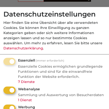
Aus der dvb-Redaktion
Datenschutzeinstellungen
Hier finden Sie eine Übersicht über alle verwendeten
Börse
Cookies. Sie können Ihre Einwilligung zu ganzen
Kategorien geben oder sich weitere Informationen
Nachrichten
anzeigen lassen und so nur bestimmte Cookies
Wie geht das: Rekordbörsen
auswählen.
Um mehr zu erfahren, lesen Sie bitte unsere
Datenschutzerklärung
.
trotz Weltunordnung
Rekordbörsen trotz Krisengefühl? Deka-
Essenziell
(immer erforderlich)
Essenzielle Cookies ermöglichen grundlegende
Stratege Schallmayer erklärt im Podcast
Funktionen und sind für die einwandfreie
von DAS INVESTMENT und private
Funktion der Website erforderlich.
banking magazin, warum Krise normal ist
7
Dienste
und der DAX Deutschland längst nicht
Webanalyse
mehr ...
Sammlung und Auswertung von Besucherdaten
1
Dienst
Werbung