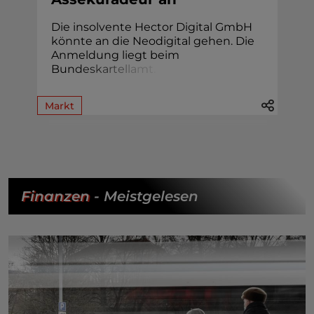
Die insolvente Hector Digital GmbH
könnte an die Neodigital gehen. Die
Anmeldung liegt beim
Bun
d
e
s
k
a
r
t
e
l
l
a
m
t
.
Markt
Finanzen
- Meistgelesen