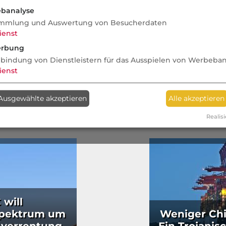
ung: Wie
Warum die Erbschaftsteuer neu
Könntest d
banalyse
che Risiko?
gedacht werden muss
Must-Dos fü
mmlung und Auswertung von Besucherdaten
Partnersch
ienst
rbung
nbindung von Dienstleistern für das Ausspielen von Werbeba
ienst
Ausgewählte akzeptieren
Alle akzeptieren
Realisi
 will
spektrum um
Weniger Chi