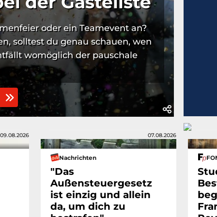
ei der Gästeliste
irmenfeier oder ein Teamevent an?
n, solltest du genau schauen, wen
ntfällt womöglich der pauschale
n
09.08.2026
07.08.2026
Nachrichten
FON
"Das
Stu
Außensteuergesetz
Bes
ist einzig und allein
beg
da, um dich zu
Fra