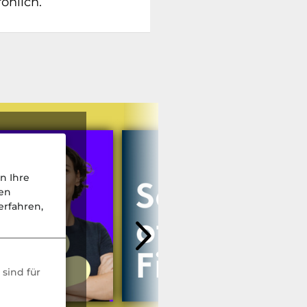
öhlich.
n Ihre
nen
rfahren,
sind für