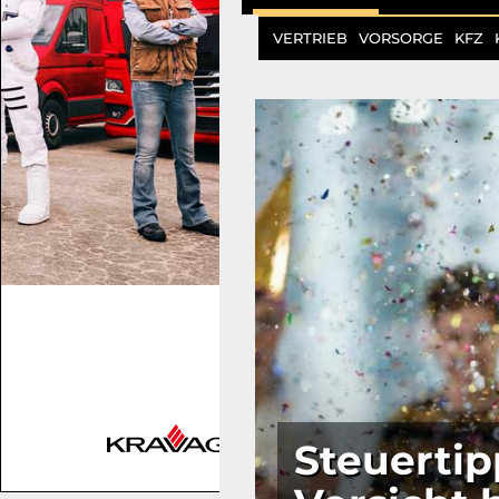
VERTRIEB
VORSORGE
KFZ
Steuertip