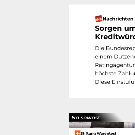
Nachrichten
Sorgen um
Kreditwürd
Die Bundesrep
einem Dutzend
Ratingagentur
höchste Zahlu
Diese Einstufun
Na sowas!
Stiftung Warentest