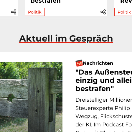
bestrafen"
Rev
Politik
Politik
Aktuell im Gespräch
Nachrichten
"Das Außensteu
einzig und alle
bestrafen"
Dreistelliger Million
Steuerexperte Philip
Wegzug, Flickschuste
der KI. Im Podcast Fo