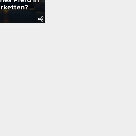
ches Pferd in
erketten?