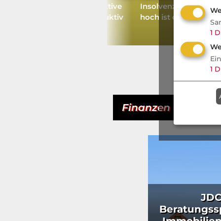
Warum eine Steuer auf fiktive
Insolvenzverschlepp
We
Kursgewinne kontraproduktiv
hoch ist das persönli
Sa
wäre
1
D
We
Ei
1
D
Finanzen
- Aktuell
JDC
Beratungs