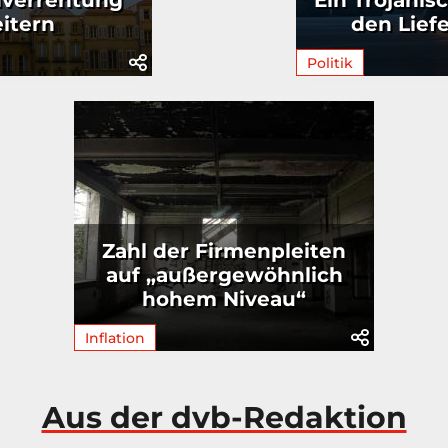
nverrentung
Ein Trojanis
itern
den Lief
Politik
Zahl der Firmenpleiten
auf „außergewöhnlich
hohem Niveau“
Inflation
Aus der dvb-Redaktion