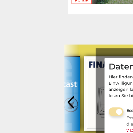
Daten
Hier finden
Einwilligu
anzeigen l
lesen Sie b
Ess
Es
di
7
D