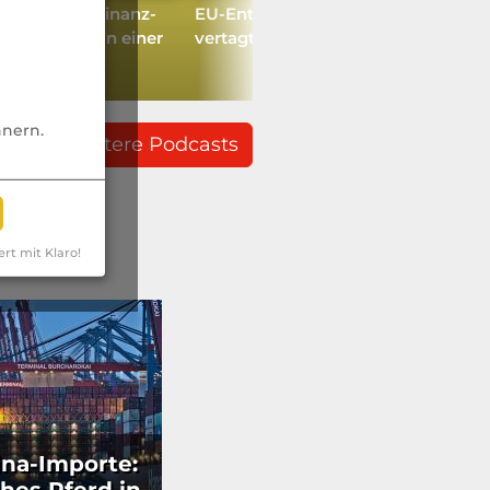
u gehen? 5 Finanz-
EU-Entgelttransparenzrichtlinie
r jede Frau in einer
vertagt? Von wegen!
aft.
nnern.
weitere Podcasts
ert mit Klaro!
na-Importe: