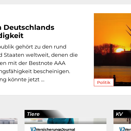
 Deutschlands
igkeit
ublik gehört zu den rund
 Staaten weltweit, denen die
en mit der Bestnote AAA
ngsfähigkeit bescheinigen.
g könnte jetzt ...
Politik
Tiere
KV
VersicherungsJournal
Ver