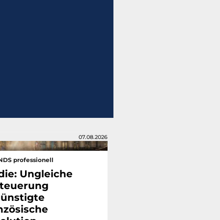
07.08.2026
DS professionell
die: Ungleiche
teuerung
ünstigte
nzösische