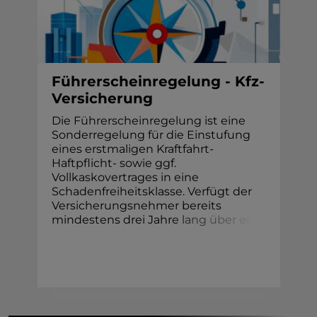
Führerscheinregelung - Kfz-
Versicherung
Die Führerscheinregelung ist eine
Sonderregelung für die Einstufung
eines erstmaligen Kraftfahrt-
Haftpflicht- sowie ggf.
Vollkaskovertrages in eine
Schadenfreiheitsklasse. Verfügt der
Versicherungsnehmer bereits
mindestens drei Jahr
e
l
a
n
g
ü
b
e
r
e
i