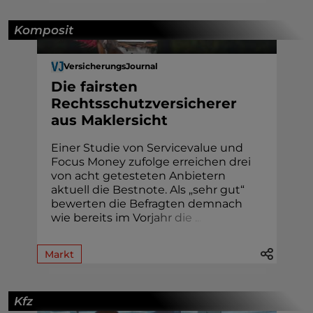
Komposit
VersicherungsJournal
Die fairsten
Rechtsschutzversicherer
aus Maklersicht
Einer Studie von Servicevalue und
Focus Money zufolge erreichen drei
von acht getesteten Anbietern
aktuell die Bestnote. Als „sehr gut“
bewerten die Befragten demnach
wie bereits im Vo
r
j
a
h
r
d
i
e
.
.
.
Markt
Kfz