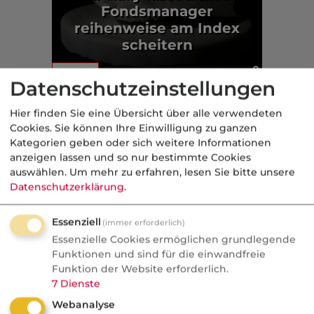
Fondsmanager
reihenweise am Index
scheitern
Fonds
Datenschutzeinstellungen
Aus der dvb-Redaktion
Hier finden Sie eine Übersicht über alle verwendeten
Cookies. Sie können Ihre Einwilligung zu ganzen
Kategorien geben oder sich weitere Informationen
Politik
anzeigen lassen und so nur bestimmte Cookies
auswählen.
Um mehr zu erfahren, lesen Sie bitte unsere
Nachrichten
Datenschutzerklärung
.
Sorgen um Deutschlands
Kreditwürdigkeit
Essenziell
(immer erforderlich)
Essenzielle Cookies ermöglichen grundlegende
Die Bundesrepublik gehört zu den rund
Funktionen und sind für die einwandfreie
einem Dutzend Staaten weltweit, denen
Funktion der Website erforderlich.
7
Dienste
die Ratingagenturen mit der Bestnote
Webanalyse
AAA höchste Zahlungsfähigkeit