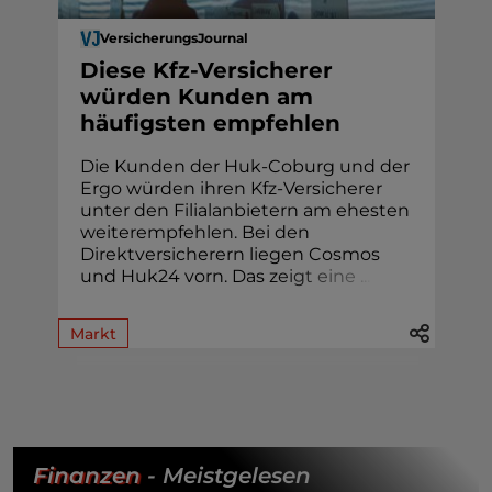
VersicherungsJournal
Diese Kfz-Versicherer
würden Kunden am
häufigsten empfehlen
Die Kunden der Huk-Coburg und der
Ergo würden ihren Kfz-Versicherer
unter den Filialanbietern am ehesten
weiterempfehlen. Bei den
Direktversicherern liegen Cosmos
und Huk24 vorn. Das z
e
i
g
t
e
i
n
e
.
.
.
Markt
Finanzen
- Meistgelesen