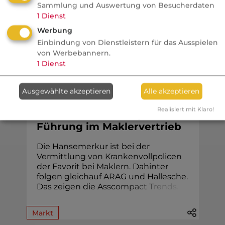
Sammlung und Auswertung von Besucherdaten
bescheinigen. Diese Einstufung könnte
1
Dienst
jetzt ...
Werbung
Einbindung von Dienstleistern für das Ausspielen
von Werbebannern.
1
Dienst
KV
Ausgewählte akzeptieren
Alle akzeptieren
VersicherungsJournal
Realisiert mit Klaro!
PKV Voll: Mehrkampf um die
Führung im Maklervertrieb
Die Hansemerkur ist bei der
Vermittlung von Krankenvollpolicen
der Favorit bei Maklern. Dahinter
folgen gleichauf ARAG und Hallesche.
Das zeigen die Assc
o
m
p
a
c
t
T
r
e
n
d
s
.
Markt