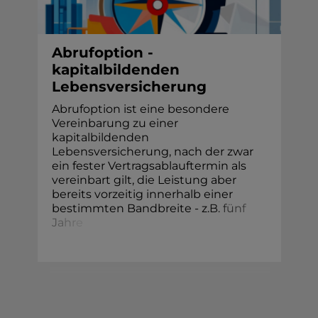
Abrufoption -
kapitalbildenden
Lebensversicherung
Abrufoption ist eine besondere
Vereinbarung zu einer
kapitalbildenden
Lebensversicherung, nach der zwar
ein fester Vertragsablauftermin als
vereinbart gilt, die Leistung aber
bereits vorzeitig innerhalb einer
bestimmten Bandbreite - z.
B
.
f
ü
n
f
J
a
h
r
e