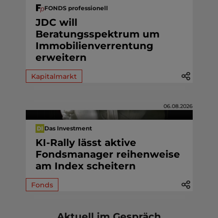
FONDS professionell
JDC will
Beratungsspektrum um
Immobilienverrentung
erweitern
Kapitalmarkt
06.08.2026
Das Investment
KI-Rally lässt aktive
Fondsmanager reihenweise
am Index scheitern
Fonds
Aktuell im Gespräch