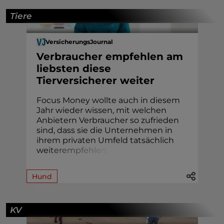
Tiere
VersicherungsJournal
Verbraucher empfehlen am
liebsten diese
Tierversicherer weiter
Focus Money wollte auch in diesem
Jahr wieder wissen, mit welchen
Anbietern Verbraucher so zufrieden
sind, dass sie die Unternehmen in
ihrem privaten Umfeld tatsächlich
we
i
t
e
r
e
m
p
f
e
h
l
e
n
.
Hund
KV