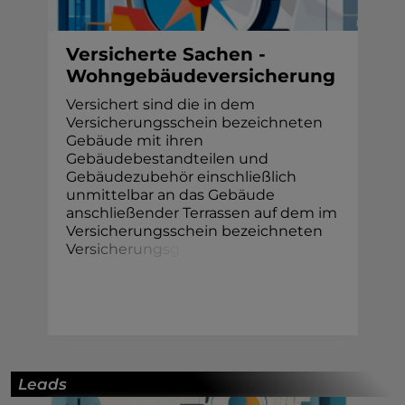
Versicherte Sachen -
Wohngebäudeversicherung
Versichert sind die in dem
Versicherungsschein bezeichneten
Gebäude mit ihren
Gebäudebestandteilen und
Gebäudezubehör einschließlich
unmittelbar an das Gebäude
anschließender Terrassen auf dem im
Versicherungsschein bezeichneten
V
e
r
s
i
c
h
e
r
u
n
g
s
g
Leads