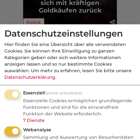
sich mit kräftigen
Goldkäufen zurück
Politik
Datenschutzeinstellungen
Aus der dvb-Redaktion
Hier finden Sie eine Übersicht über alle verwendeten
Cookies. Sie können Ihre Einwilligung zu ganzen
Kategorien geben oder sich weitere Informationen
Politik
anzeigen lassen und so nur bestimmte Cookies
auswählen.
Um mehr zu erfahren, lesen Sie bitte unsere
Nachrichten
Datenschutzerklärung
.
Sorgen um Deutschlands
Kreditwürdigkeit
Essenziell
(immer erforderlich)
Essenzielle Cookies ermöglichen grundlegende
Die Bundesrepublik gehört zu den rund
Funktionen und sind für die einwandfreie
einem Dutzend Staaten weltweit, denen
Funktion der Website erforderlich.
die Ratingagenturen mit der Bestnote
7
Dienste
AAA höchste Zahlungsfähigkeit
Webanalyse
bescheinigen. Diese Einstufung könnte
Sammlung und Auswertung von Besucherdaten