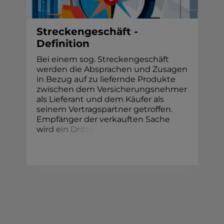
Streckengeschäft -
Definition
Bei einem sog. Streckengeschäft
werden die Absprachen und Zusagen
in Bezug auf zu liefernde Produkte
zwischen dem Versicherungsnehmer
als Lieferant und dem Käufer als
seinem Vertragspartner getroffen.
Empfänger der verkauften Sache
w
i
r
d
e
i
n
D
r
i
t
t
e