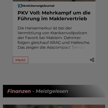
VersicherungsJournal
PKV Voll: Mehrkampf um die
Führung im Maklervertrieb
Die Hansemerkur ist bei der
Vermittlung von Krankenvollpolicen
der Favorit bei Maklern. Dahinter
folgen gleichauf ARAG und Hallesche.
Das zeigen die Assc
o
m
p
a
c
t
T
r
e
n
d
s
.
Markt
Finanzen
- Meistgelesen