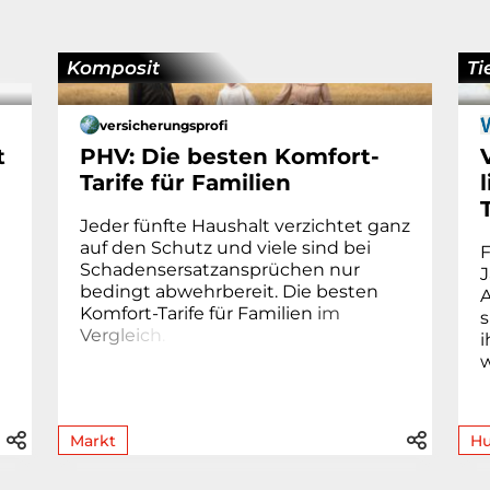
Komposit
Ti
versicherungsprofi
t
PHV: Die besten Komfort-
Tarife für Familien
Jeder fünfte Haushalt verzichtet ganz
auf den Schutz und viele sind bei
Schadensersatzansprüchen nur
J
bedingt abwehrbereit. Die besten
A
Komfort-Tarife für Familien
i
m
s
V
e
r
g
l
e
i
c
h
.
i
Markt
H