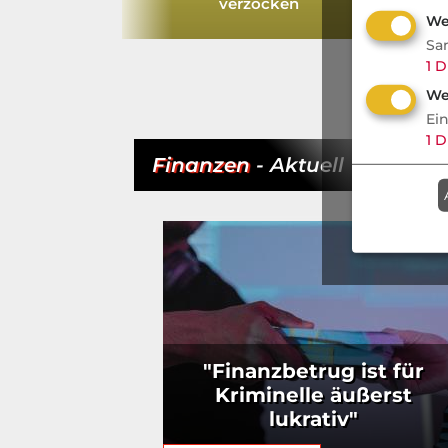
verzocken
We
Sa
1
D
We
Ei
1
D
Finanzen
- Aktuell
"Finanzbetrug ist für
Kriminelle äußerst
lukrativ"