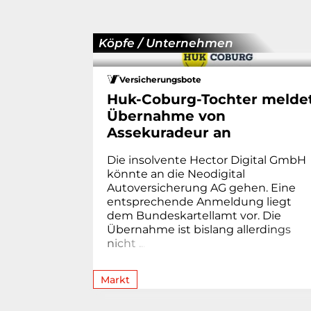
Köpfe / Unternehmen
Versicherungsbote
Huk-Coburg-Tochter melde
Übernahme von
Assekuradeur an
Die insolvente Hector Digital GmbH
könnte an die Neodigital
Autoversicherung AG gehen. Eine
entsprechende Anmeldung liegt
dem Bundeskartellamt vor. Die
Übernahme ist bislang allerdi
n
g
s
n
i
c
h
t
.
.
.
Markt