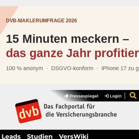
Pressespiegel
Login
Leads
Studien
VersWiki