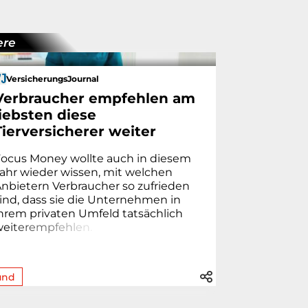
ere
VersicherungsJournal
Verbraucher empfehlen am
liebsten diese
Tierversicherer weiter
Focus Money wollte auch in diesem
ahr wieder wissen, mit welchen
nbietern Verbraucher so zufrieden
ind, dass sie die Unternehmen in
hrem privaten Umfeld tatsächlich
we
i
t
e
r
e
m
p
f
e
h
l
e
n
.
und