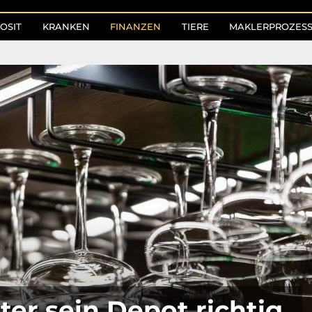
OSIT
KRANKEN
FINANZEN
TIERE
MAKLERPROZES
er sein Depot richtig