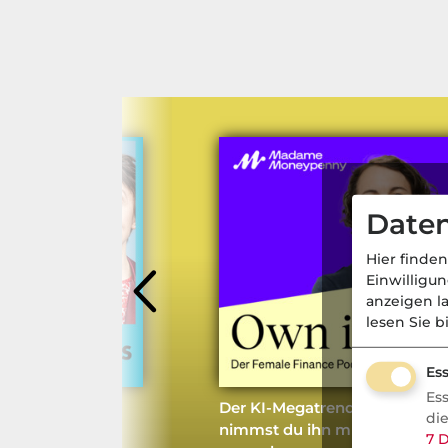
Daten
Hier finden
Einwilligu
anzeigen l
lesen Sie b
Ess
Es
ex-Chef Oliver
Der KI-Megatrend im Depot: 
di
nimmst du ihn mit, ohne dich
7
D