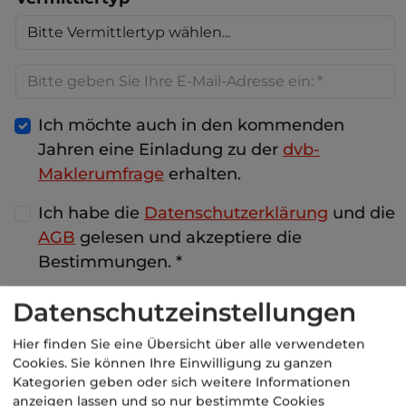
Ich möchte auch in den kommenden
Jahren eine Einladung zu der
dvb-
Maklerumfrage
erhalten.
Ich habe die
Datenschutzerklärung
und die
AGB
gelesen und akzeptiere die
Bestimmungen.
*
Datenschutzeinstellungen
Link zur Umfrage anfordern
Hier finden Sie eine Übersicht über alle verwendeten
Der kompakte Überblick
Cookies. Sie können Ihre Einwilligung zu ganzen
Kategorien geben oder sich weitere Informationen
dvb-Pressespiegel VERSICHERUNGEN
anzeigen lassen und so nur bestimmte Cookies