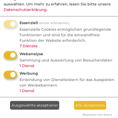
auswählen.
Um mehr zu erfahren, lesen Sie bitte unsere
(Beispiel)
kostenlos
abonnieren
Datenschutzerklärung
.
dvb-Pressespiegel WIRTSCHAFT &
Essenziell
FINANZEN
(Beispiel)
kostenlos
abonnieren
(immer erforderlich)
Essenzielle Cookies ermöglichen grundlegende
Funktionen und sind für die einwandfreie
* Bitte alle mit Sternchen gekennzeichneten Felder
Funktion der Website erforderlich.
7
Dienste
ausfüllen.
Webanalyse
Sammlung und Auswertung von Besucherdaten
1
Dienst
Werbung
Einbindung von Dienstleistern für das Ausspielen
von Werbebannern.
1
Dienst
Ausgewählte akzeptieren
Alle akzeptieren
Realisiert mit Klaro!