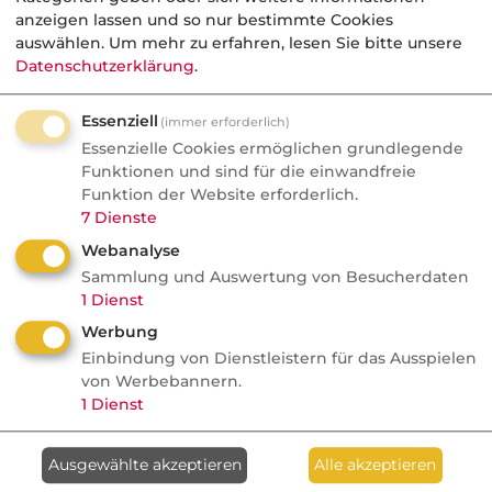
anzeigen lassen und so nur bestimmte Cookies
auswählen.
Um mehr zu erfahren, lesen Sie bitte unsere
Datenschutzerklärung
.
Berufsgruppe
*
Essenziell
(immer erforderlich)
Essenzielle Cookies ermöglichen grundlegende
Funktionen und sind für die einwandfreie
Funktion der Website erforderlich.
Newsletter dvb-Pressespiegel
7
Dienste
inkl. Sonderausgabe (Produktinformationen aus der Branche)
Webanalyse
Sammlung und Auswertung von Besucherdaten
Versicherungen
(Beispiel)
1
Dienst
Wirtschaft & Finanzen
(Beispiel)
Werbung
Einbindung von Dienstleistern für das Ausspielen
Ich möchte eine Einladung zu der
von Werbebannern.
1
Dienst
jährlichen
dvb-Maklerumfrage
erhalten.
Ausgewählte akzeptieren
Alle akzeptieren
Ich bin mit den
AGB
einverstanden und