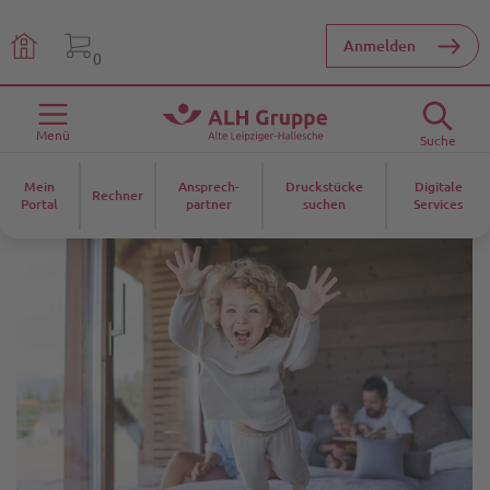
Home
Anmelden
0
Menü
Suche
Mein
Ansprech­­
Druckstücke
Digitale
Rechner
Portal
partner
suchen
Services