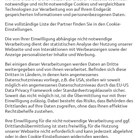
Mein Portal
Ansprechpartner suchen
Druckstücke suchen und bestellen
Digitale Services
Hilfe
Links
ALH Gruppe
Alte Leipziger
Hallesche Krankenversicherung a. G.
LinkedIn ALH Gruppe für Vermittler
Auszeichnungen der ALH Gruppe
Impressum
Datenschutz
Sitemap
Cookie Einstellungen