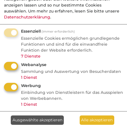
anzeigen lassen und so nur bestimmte Cookies
auswählen.
Um mehr zu erfahren, lesen Sie bitte unsere
Datenschutzerklärung
.
Berufsgruppe
*
Essenziell
(immer erforderlich)
Essenzielle Cookies ermöglichen grundlegende
Funktionen und sind für die einwandfreie
Funktion der Website erforderlich.
Newsletter dvb-Pressespiegel
7
Dienste
inkl. Sonderausgabe (Produktinformationen aus der Branche)
Webanalyse
Sammlung und Auswertung von Besucherdaten
Versicherungen
(Beispiel)
1
Dienst
Wirtschaft & Finanzen
(Beispiel)
Werbung
Einbindung von Dienstleistern für das Ausspielen
Ich möchte eine Einladung zu der
von Werbebannern.
1
Dienst
jährlichen
dvb-Maklerumfrage
erhalten.
Ausgewählte akzeptieren
Alle akzeptieren
Ich bin mit den
AGB
einverstanden und