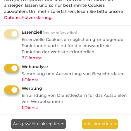
anzeigen lassen und so nur bestimmte Cookies
auswählen.
Um mehr zu erfahren, lesen Sie bitte unsere
Datenschutzerklärung
.
Berufsgruppe
*
Essenziell
(immer erforderlich)
Essenzielle Cookies ermöglichen grundlegende
Funktionen und sind für die einwandfreie
Funktion der Website erforderlich.
Newsletter dvb-Pressespiegel
7
Dienste
inkl. Sonderausgabe (Produktinformationen aus der Branche)
Webanalyse
Sammlung und Auswertung von Besucherdaten
Versicherungen
(Beispiel)
1
Dienst
Wirtschaft & Finanzen
(Beispiel)
Werbung
Einbindung von Dienstleistern für das Ausspielen
Ich möchte eine Einladung zu der
von Werbebannern.
1
Dienst
jährlichen
dvb-Maklerumfrage
erhalten.
Ausgewählte akzeptieren
Alle akzeptieren
Ich bin mit den
AGB
einverstanden und