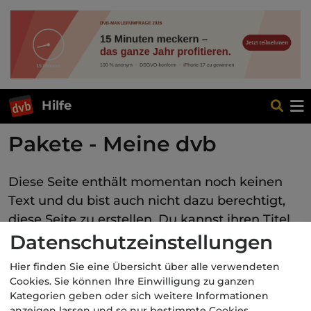
Hilfe
Pakete - Meine dvb
Diese Seite enthält momentan noch keinen
Text und du bist auch nicht dazu berechtigt,
diese Seite zu erstellen. Du kannst ihren Titel
Datenschutzeinstellungen
auf anderen Seiten
suchen
oder die
zugehörigen
Logbücher betrachten
.
Hier finden Sie eine Übersicht über alle verwendeten
Cookies. Sie können Ihre Einwilligung zu ganzen
Kategorien geben oder sich weitere Informationen
anzeigen lassen und so nur bestimmte Cookies