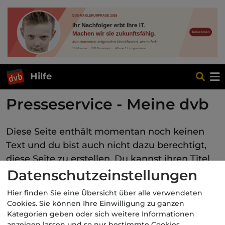
Hilfe
Presseservice - Meine dvb
Diese Seite enthält momentan noch keinen
Text und du bist auch nicht dazu berechtigt,
diese Seite zu erstellen. Du kannst ihren Titel
Datenschutzeinstellungen
auf anderen Seiten
suchen
oder die
zugehörigen
Logbücher betrachten
.
Hier finden Sie eine Übersicht über alle verwendeten
Cookies. Sie können Ihre Einwilligung zu ganzen
Kategorien geben oder sich weitere Informationen
anzeigen lassen und so nur bestimmte Cookies