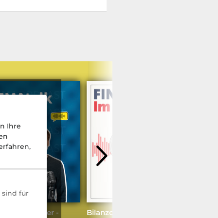
n Ihre
nen
rfahren,
sind für
nd Youngtimer -
Bilanzcheck mit Carola Rinker: