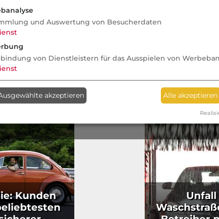
 Was jetzt
bestmöglichen
Alltagswiss
banalyse
Schadensfreiheitsklasse und ja,
mmlung und Auswertung von Besucherdaten
das ist legal
ienst
rbung
nbindung von Dienstleistern für das Ausspielen von Werbeba
ienst
Ausgewählte akzeptieren
Alle akzeptieren
Realisi
ie: Kunden
Unfall
beliebtesten
Waschstraß