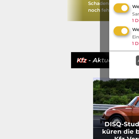
die LVM neue Zielgruppen
Schadenmanagement:
We
gewinnt
noch fehlt
Sa
1
D
We
Ei
1
D
Kfz
- Aktuell
DISQ-Stud
küren die 