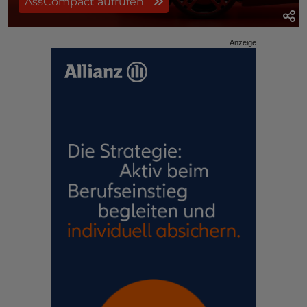
AssCompact aufrufen
Anzeige