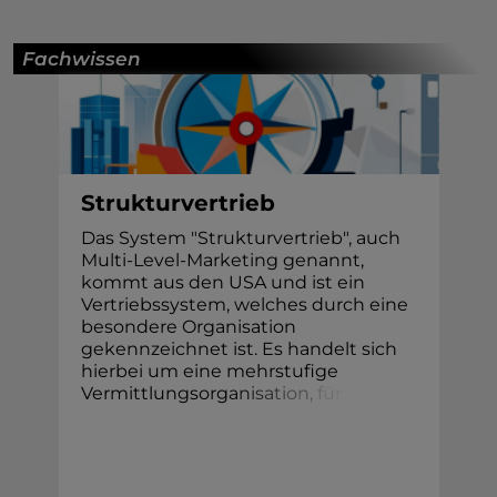
Fachwissen
Strukturvertrieb
Das System "Strukturvertrieb", auch
Multi-Level-Marketing genannt,
kommt aus den USA und ist ein
Vertriebssystem, welches durch eine
besondere Organisation
gekennzeichnet ist. Es handelt sich
hierbei um eine mehrstufige
Vermittlungsorg
a
n
i
s
a
t
i
o
n
,
f
ü
r