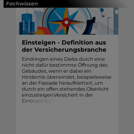
Fachwissen
Einsteigen - Definition aus
der Versicherungsbranche
Eindringen eines Diebs durch eine
nicht dafür bestimmte Öffnung des
Gebäudes, wenn er dabei ein
Hindernis überwindet, beispielsweise
an der Fassade heraufklettert, um
durch ein offen stehendes Oberlicht
einzusteigen.Versichert in de
r
E
i
n
b
r
u
c
h
d
i
e
b