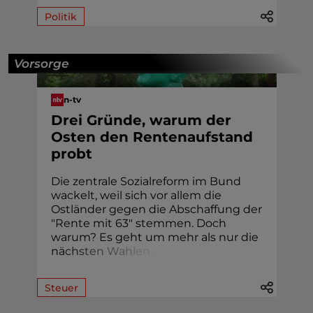
Politik
Vorsorge
n-tv
Drei Gründe, warum der
Osten den Rentenaufstand
probt
Die zentrale Sozialreform im Bund
wackelt, weil sich vor allem die
Ostländer gegen die Abschaffung der
"Rente mit 63" stemmen. Doch
warum? Es geht um mehr als nur die
nä
c
h
s
t
e
n
W
a
h
l
e
n
.
Steuer