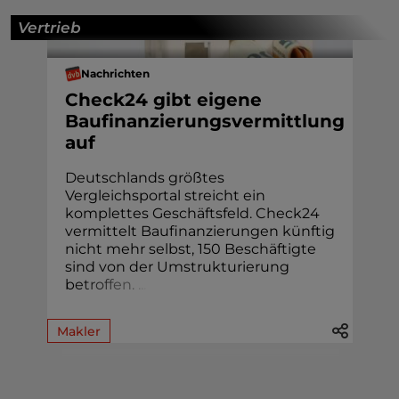
Vertrieb
Nachrichten
Check24 gibt eigene
Baufinanzierungsvermittlung
auf
Deutschlands größtes
Vergleichsportal streicht ein
komplettes Geschäftsfeld. Check24
vermittelt Baufinanzierungen künftig
nicht mehr selbst, 150 Beschäftigte
sind von der Umstrukturierung
b
e
t
r
o
f
f
e
n
.
.
.
.
Makler