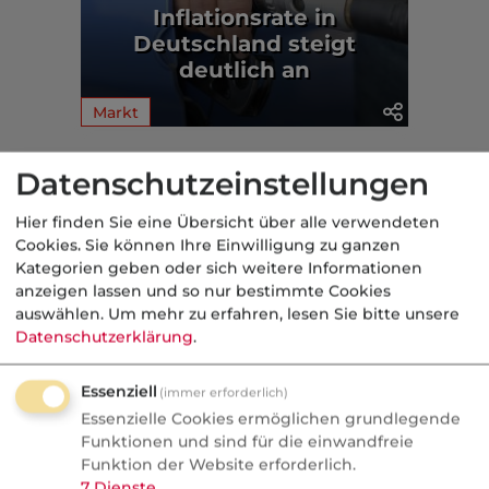
Inflationsrate in
Deutschland steigt
deutlich an
Markt
Aus der dvb-Redaktion
Datenschutzeinstellungen
Hier finden Sie eine Übersicht über alle verwendeten
Markt
Cookies. Sie können Ihre Einwilligung zu ganzen
Kategorien geben oder sich weitere Informationen
Nachrichten
anzeigen lassen und so nur bestimmte Cookies
HFK1676: Kfz-Produkte für
auswählen.
Um mehr zu erfahren, lesen Sie bitte unsere
Datenschutzerklärung
.
digitale Prozesse und
Elektromobilität
Essenziell
(immer erforderlich)
Neue Kfz Produkte mit Features, die
Essenzielle Cookies ermöglichen grundlegende
Funktionen und sind für die einwandfreie
Makler vorher selbst erklären mussten.
Funktion der Website erforderlich.
Besonderer Fokus auf Elektrofahrzeugen
7
Dienste