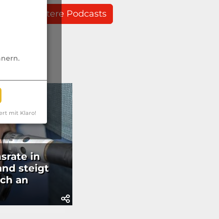
weitere Podcasts
nnern.
ert mit Klaro!
nsrate in
nd steigt
ich an