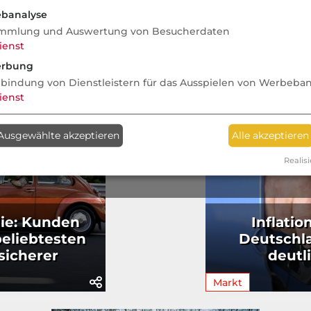
banalyse
mmlung und Auswertung von Besucherdaten
ienst
rbung
nbindung von Dienstleistern für das Ausspielen von Werbeba
ienst
Ausgewählte akzeptieren
Alle akzeptieren
Realisi
ie: Kunden
Inflatio
beliebtesten
Deutschla
sicherer
deutl
Markt