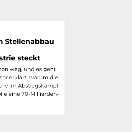
m Stellenabbau
trie steckt
hon weg, und es geht
ssor erklärt, warum die
trie im Abstiegskampf
le eine 70-Milliarden-