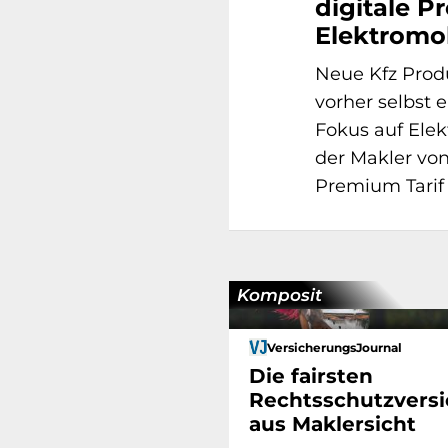
digitale P
Elektromob
Neue Kfz Produ
vorher selbst 
Fokus auf Ele
der Makler von
Premium Tarif
Komposit
VersicherungsJournal
Die fairsten
Rechtsschutzversi
aus Maklersicht