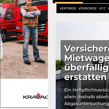
VERTRIEB
VORSORGE
KFZ
Versiche
Mietwage
überfäll
erstatten
Ein Haftpflichtvers
allein deshalb able
Abgasuntersuchung 