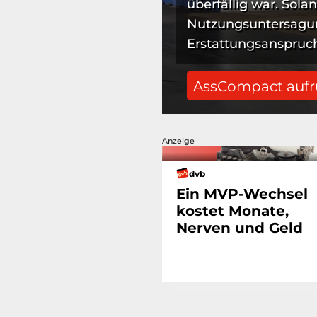
überfällig war. Sola
Nutzungsuntersagung
Erstattungsanspruch 
AssCompact auf
Anzeige
dvb
Ein MVP-Wechsel
kostet Monate,
Nerven und Geld