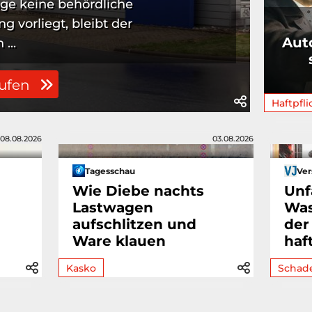
nge keine behördliche
 vorliegt, bleibt der
Aut
...
rufen
Haftpfli
08.08.2026
03.08.2026
Tagesschau
Ver
Wie Diebe nachts
Unfa
Lastwagen
Was
aufschlitzen und
der
Ware klauen
haf
Kasko
Schad