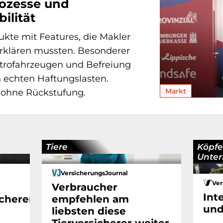
rozesse und
ilität
kte mit Features, die Makler
erklären mussten. Besonderer
ktrofahrzeugen und Befreiung
 echten Haftungslasten.
Markt
 ohne Rückstufung.
Tiere
Köpfe
Unte
VersicherungsJournal
Ver
Verbraucher
Int
cherer
empfehlen am
und
liebsten diese