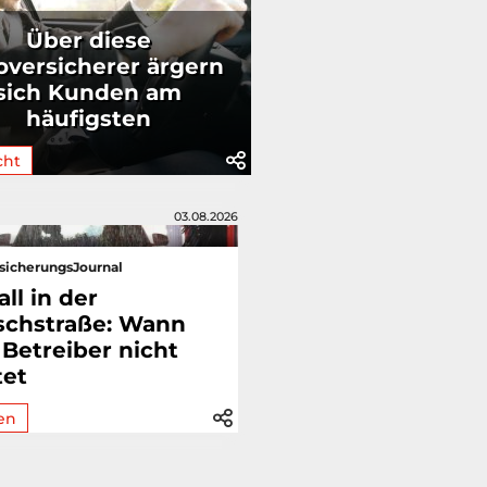
Über diese
oversicherer ärgern
sich Kunden am
häufigsten
cht
03.08.2026
sicherungsJournal
ll in der
chstraße: Wann
 Betreiber nicht
tet
en