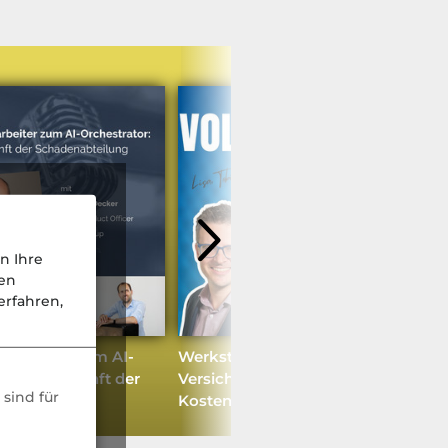
n Ihre
nen
rfahren,
arbeiter zum AI-
Werkstattbindung in der Kfz-
or: Die Zukunft der
Versicherung: Chance oder
sind für
teilung
Kostenfalle?