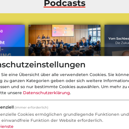
Podcasts
schutzeinstellungen
 Sie eine Übersicht über alle verwendeten Cookies. Sie könne
ng zu ganzen Kategorien geben oder sich weitere Informatio
assen und so nur bestimmte Cookies auswählen.
Um mehr zu e
itte unsere
Datenschutzerklärung
.
bei
Gebrauchte Ersatzteile im Kfz-
Vom Sachbe
enziell
(immer erforderlich)
osmosDirekt
Schadenmanagement: Was jetzt
Orchestrat
senzielle Cookies ermöglichen grundlegende Funktionen und 
rbindet |
noch fehlt
Schadenab
e einwandfreie Funktion der Website erforderlich.
ienste