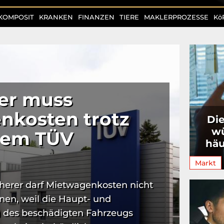
KOMPOSIT
KRANKEN
FINANZEN
TIERE
MAKLERPROZESSE
Kö
rer muss
nkosten trotz
Die
w
igem TÜV
häu
Markt
icherer darf Mietwagenkosten nicht
hnen, weil die Haupt- und
des beschädigten Fahrzeugs