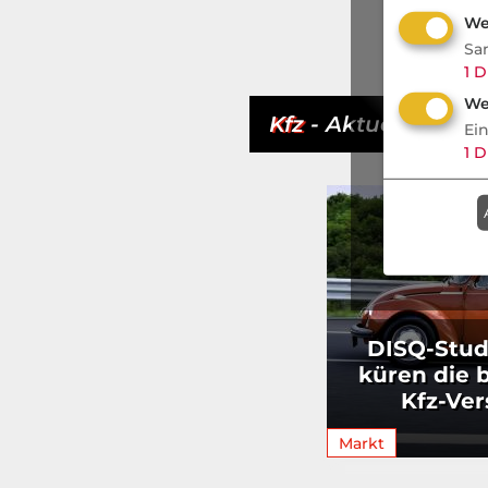
We
Sa
1
D
We
Kfz
- Aktuell
Ei
1
D
DISQ-Stud
küren die 
Kfz-Ver
Markt