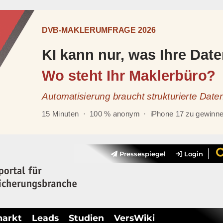
Pressespiegel
Login
markt
Leads
Studien
VersWiki