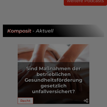
weitere Podcasts
Komposit
- Aktuell
Sind Maßnahmen der
betrieblichen
Gesundheitsförderung
gesetzlich
unfallversichert?
Recht