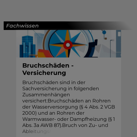
Fachwissen
Bruchschäden -
Versicherung
Bruchschäden sind in der
Sachversicherung in folgenden
Zusammenhängen
versichert:Bruchschäden an Rohren
der Wasserversorgung (§ 4 Abs. 2 VGB
2000) und an Rohren der
Warmwasser- oder Dampfheizung (§ 1
Abs. 3a AWB 87).Bruch von Zu- u
n
d
A
b
l
e
i
t
u
n
g
s
r