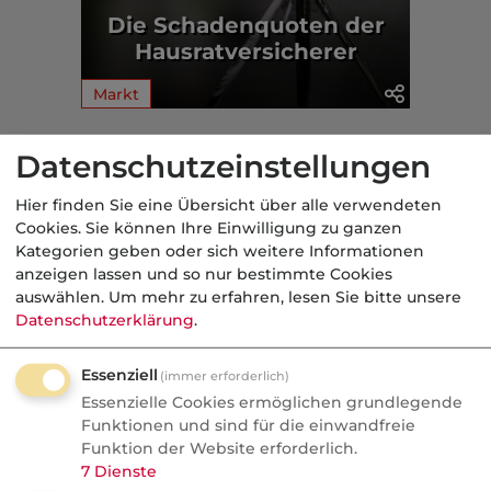
Die Schadenquoten der
Hausratversicherer
Markt
Aus der dvb-Redaktion
Datenschutzeinstellungen
Hier finden Sie eine Übersicht über alle verwendeten
Markt
Cookies. Sie können Ihre Einwilligung zu ganzen
Kategorien geben oder sich weitere Informationen
Nachrichten
anzeigen lassen und so nur bestimmte Cookies
KI bei SI:
auswählen.
Um mehr zu erfahren, lesen Sie bitte unsere
Datenschutzerklärung
.
Schadenbearbeitung neu
geordnet
Essenziell
(immer erforderlich)
Signal Iduna setzt bei der
Essenzielle Cookies ermöglichen grundlegende
Funktionen und sind für die einwandfreie
Schadenbearbeitung auf KI und stellt
Funktion der Website erforderlich.
bestehende Rollen im Markt infrage.
7
Dienste