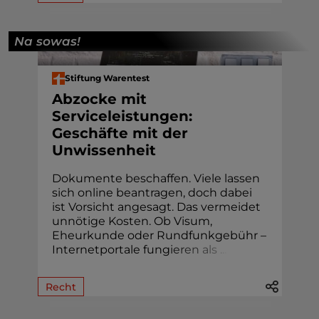
Na sowas!
Stiftung Warentest
Abzocke mit
Serviceleistungen:
Geschäfte mit der
Unwissenheit
Dokumente beschaffen. Viele lassen
sich online beantragen, doch dabei
ist Vorsicht angesagt. Das vermeidet
unnötige Kosten. Ob Visum,
Eheur­kunde oder Rund­funk­gebühr –
Internetportale fung
i
e
r
e
n
a
l
s
.
.
.
Recht