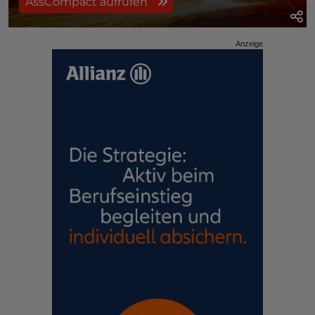
AssCompact aufrufen
Anzeige