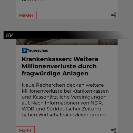
Makler
KV
Tagesschau
Krankenkassen: Weitere
Millionenverluste durch
fragwürdige Anlagen
Neue Recherchen decken weitere
Millionenverluste bei Krankenkassen
und Kassenärztliche Vereinigungen
auf. Nach Informationen von NDR,
WDR und Süddeutscher Zeitung
gaben Wirtschaftskanzlei
e
n
g
r
ü
n
e
s
.
.
.
Markt