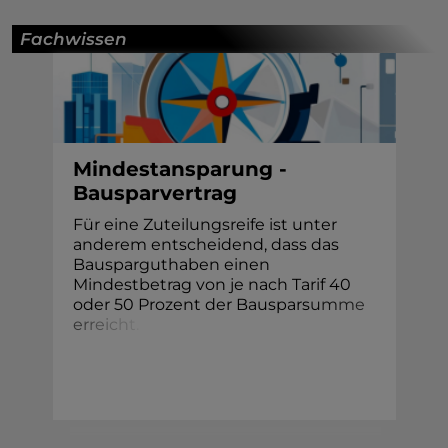
Fachwissen
Mindestansparung -
Bausparvertrag
Für eine Zuteilungsreife ist unter
anderem entscheidend, dass das
Bausparguthaben einen
Mindestbetrag von je nach Tarif 40
oder 50 Prozent der Bauspars
u
m
m
e
e
r
r
e
i
c
h
t
.