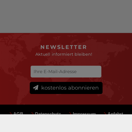
NEWSLETTER
Aktuell informiert bleiben!
kostenlos abonnieren
AGB
Datenschutz
Impressum
Anfahrt
Sitemap
Team
Mediadaten