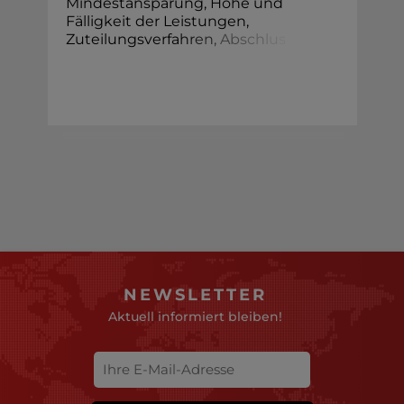
Mindestansparung, Höhe und
Fälligkeit der Leistungen,
Zuteilungsverfa
h
r
e
n
,
A
b
s
c
h
l
u
s
NEWSLETTER
Aktuell informiert bleiben!