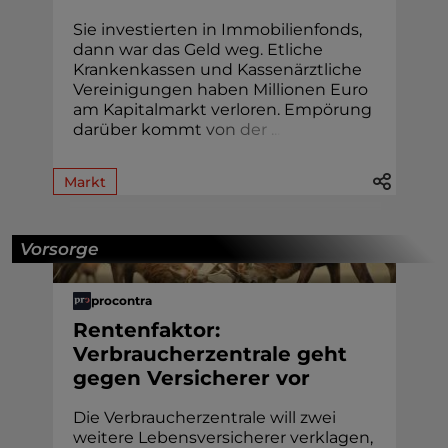
Sie investierten in Immobilienfonds,
dann war das Geld weg. Etliche
Krankenkassen und Kassenärztliche
Vereinigungen haben Millionen Euro
am Kapitalmarkt verloren. Empörung
darüber komm
t
v
o
n
d
e
r
.
.
.
Markt
Vorsorge
procontra
Rentenfaktor:
Verbraucherzentrale geht
gegen Versicherer vor
Die Verbraucherzentrale will zwei
weitere Lebensversicherer verklagen,