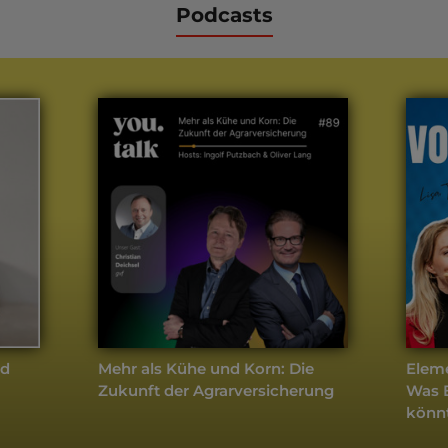
Podcasts
weitere Podcasts
Komposit
- Aktuell
nd
Mehr als Kühe und Korn: Die
Eleme
Zukunft der Agrarversicherung
Was E
könn