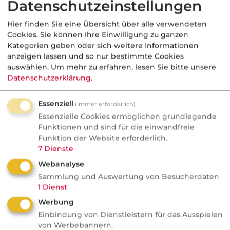
Datenschutzeinstellungen
Nachrichten
Hier finden Sie eine Übersicht über alle verwendeten
KI bei SI:
Cookies. Sie können Ihre Einwilligung zu ganzen
Schadenbearbeitung neu
Kategorien geben oder sich weitere Informationen
anzeigen lassen und so nur bestimmte Cookies
geordnet
auswählen.
Um mehr zu erfahren, lesen Sie bitte unsere
Datenschutzerklärung
.
Signal Iduna setzt bei der
Schadenbearbeitung auf KI und stellt
Essenziell
(immer erforderlich)
bestehende Rollen im Markt infrage.
Essenzielle Cookies ermöglichen grundlegende
Ganze Dienstleisterbereiche könnten
Funktionen und sind für die einwandfreie
verschwinden, während andere
Funktion der Website erforderlich.
7
Dienste
unverzichtbar bleiben. Auch Google ...
Webanalyse
Sammlung und Auswertung von Besucherdaten
1
Dienst
Köpfe / Unternehmen
Werbung
Einbindung von Dienstleistern für das Ausspielen
von Werbebannern.
Versicherungsbote