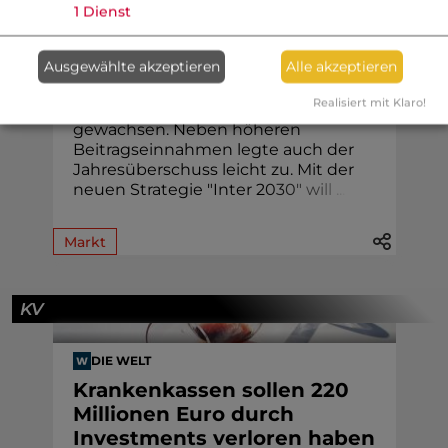
1
Dienst
Inter steigert Gewinn und
Beiträge
Ausgewählte akzeptieren
Alle akzeptieren
Die Inter Versicherungsgruppe ist
Realisiert mit Klaro!
2025 in allen Versicherungssparten
gewachsen. Neben höheren
Beitragseinnahmen legte auch der
Jahresüberschuss leicht zu. Mit der
neuen Strategie "Inter 2
0
3
0
"
w
i
l
l
.
.
.
Markt
KV
DIE WELT
Krankenkassen sollen 220
Millionen Euro durch
Investments verloren haben