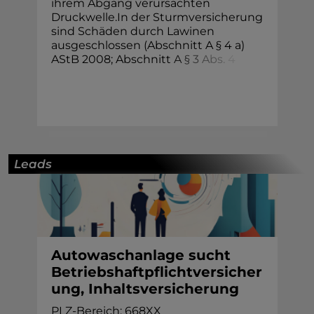
ihrem Abgang verursachten
Druckwelle.In der Sturmversicherung
sind Schäden durch Lawinen
ausgeschlossen (Abschnitt A § 4 a)
AStB 2008; Abschnitt
A
§
3
A
b
s
.
4
Leads
Autowaschanlage sucht
Betriebshaftpflichtversicher
ung, Inhaltsversicherung
PLZ-Bereich: 668XX