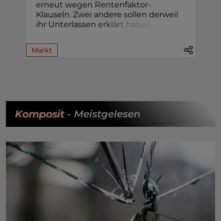
erneut wegen Rentenfaktor-
Klauseln. Zwei andere sollen derweil
ihr Unterlassen
e
r
k
l
ä
r
t
h
a
b
e
n
.
Markt
Komposit
- Meistgelesen