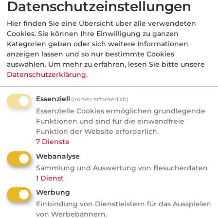
Datenschutzeinstellungen
Schadenbearbeitung neu
Hier finden Sie eine Übersicht über alle verwendeten
geordnet
Cookies. Sie können Ihre Einwilligung zu ganzen
Kategorien geben oder sich weitere Informationen
Signal Iduna setzt bei der
anzeigen lassen und so nur bestimmte Cookies
Schadenbearbeitung auf KI und stellt
auswählen.
Um mehr zu erfahren, lesen Sie bitte unsere
bestehende Rollen im Markt infrage.
Datenschutzerklärung
.
Ganze Dienstleisterbereiche könnten
Essenziell
verschwinden, während andere
(immer erforderlich)
Essenzielle Cookies ermöglichen grundlegende
unverzichtbar bleiben. Auch Google ...
Funktionen und sind für die einwandfreie
Funktion der Website erforderlich.
7
Dienste
Webanalyse
Finanzen
Sammlung und Auswertung von Besucherdaten
1
Dienst
FONDS professionell
Werbung
"Finanzbetrug ist für
Einbindung von Dienstleistern für das Ausspielen
Kriminelle äußerst lukrativ"
von Werbebannern.