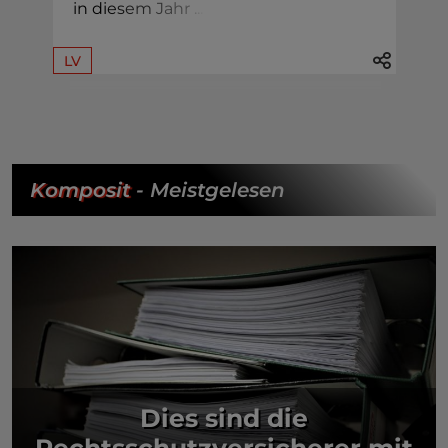
in di
e
s
e
m
J
a
h
r
.
.
.
LV
Komposit
- Meistgelesen
Dies sind die
Rechtsschutzversicherer mit