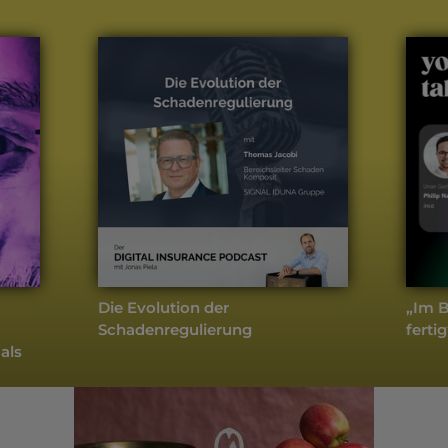
weitere Podcasts
Komposit
- Aktuell
Die Evolution der
„Im B
Schadenregulierung
fertig
als