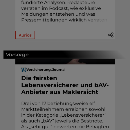
fundierte Analysen. Redakteure
verraten im Podcast, wie exklusive
Meldungen entstehen und was
Pressemitteilungen wirk
l
i
c
h
v
e
r
r
a
t
e
n
.
Kurios
Vorsorge
VersicherungsJournal
Die fairsten
Lebensversicherer und bAV-
Anbieter aus Maklersicht
Drei von 17 beziehungsweise elf
Marktteilnehmern erreichen sowohl
in der Kategorie „Lebensversicherer“
als auch „bAV“ jeweils die Bestnote.
Als „sehr gut“ bewerten die Befragten