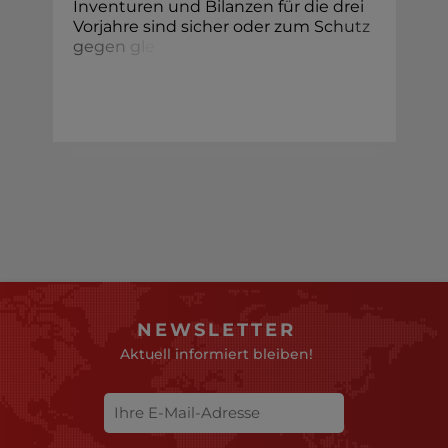
Inventuren und Bilanzen für die drei
Vorjahre sind sicher oder zum Sc
h
u
t
z
g
e
g
e
n
g
l
e
NEWSLETTER
Aktuell informiert bleiben!