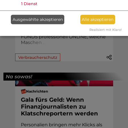
1
Dienst
KI, Deepfakes und professionelle
Betrugsnetzwerke machen
Finanzbetrug immer raffinierter.
Ausgewählte akzeptieren
Alle akzeptieren
Sandra Pöheim von Watchlist
Realisiert mit Klaro!
Internet erklärt im Gespräch mit
FONDS professionell ONLINE, welch
e
M
a
s
c
h
e
n
.
.
.
Verbraucherschutz
Na sowas!
Nachrichten
Gala fürs Geld: Wenn
Finanzjournalisten zu
Klatschreportern werden
Personalien bringen mehr Klicks als