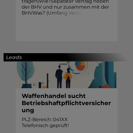
tragen)Wie?Separater Vertrag neben
der BHV und nur zusammen mit der
BHVWas?
(
U
m
f
a
n
g
V
e
r
s
i
c
Leads
Waffenhandel sucht
Betriebshaftpflichtversicher
ung
PLZ-Bereich: 041XX
Telefonisch geprüft!