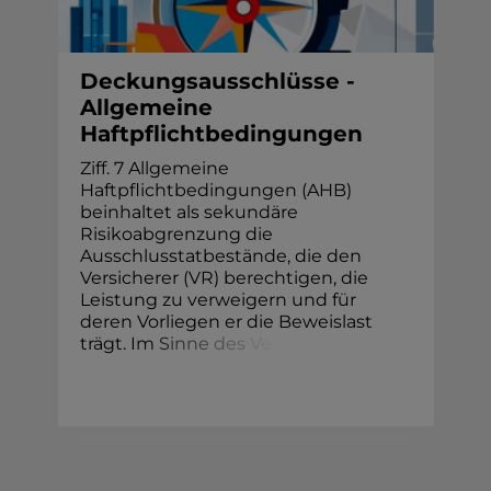
Deckungsausschlüsse -
Allgemeine
Haftpflichtbedingungen
Ziff. 7 Allgemeine
Haftpflichtbedingungen (AHB)
beinhaltet als sekundäre
Risikoabgrenzung die
Ausschlusstatbestände, die den
Versicherer (VR) berechtigen, die
Leistung zu verweigern und für
deren Vorliegen er die Beweislast
trägt. I
m
S
i
n
n
e
d
e
s
V
e