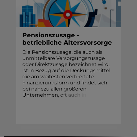
Pensionszusage -
betriebliche Altersvorsorge
Die Pensionszusage, die auch als
unmittelbare Versorgungszusage
oder Direktzusage bezeichnet wird,
ist in Bezug auf die Deckungsmittel
die am weitesten verbreitete
Finanzierungsform und findet sich
bei nahezu allen größeren
Unternehme
n
,
o
f
t
a
u
c
h
i
n