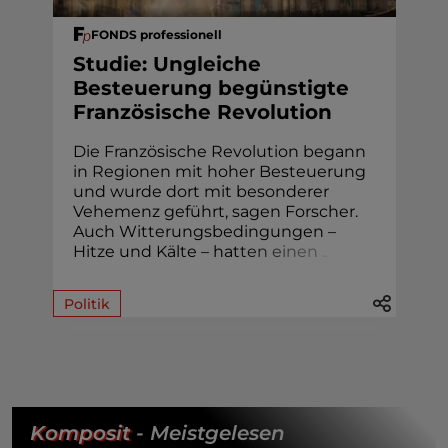
FONDS professionell
Studie: Ungleiche
Besteuerung begünstigte
Französische Revolution
Die Französische Revolution begann
in Regionen mit hoher Besteuerung
und wurde dort mit besonderer
Vehemenz geführt, sagen Forscher.
Auch Witterungsbedingungen –
Hitze und Kälte – hat
t
e
n
e
i
n
e
n
.
.
.
Politik
Komposit
- Meistgelesen