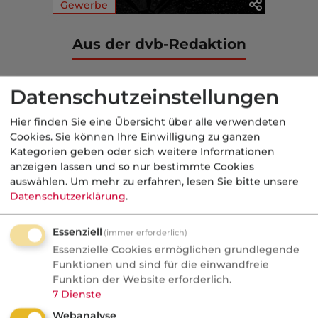
Gewerbe
Aus der dvb-Redaktion
Markt
Datenschutzeinstellungen
Nachrichten
Hier finden Sie eine Übersicht über alle verwendeten
KI bei SI:
Cookies. Sie können Ihre Einwilligung zu ganzen
Kategorien geben oder sich weitere Informationen
Schadenbearbeitung neu
anzeigen lassen und so nur bestimmte Cookies
geordnet
auswählen.
Um mehr zu erfahren, lesen Sie bitte unsere
Datenschutzerklärung
.
Signal Iduna setzt bei der
Schadenbearbeitung auf KI und stellt
Essenziell
(immer erforderlich)
bestehende Rollen im Markt infrage.
Essenzielle Cookies ermöglichen grundlegende
Ganze Dienstleisterbereiche könnten
Funktionen und sind für die einwandfreie
Funktion der Website erforderlich.
verschwinden, während andere
7
Dienste
unverzichtbar bleiben. Auch Google ...
Webanalyse