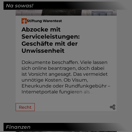
Na sowas!
Stiftung Warentest
Abzocke mit
Serviceleistungen:
Geschäfte mit der
Unwissenheit
Dokumente beschaffen. Viele lassen
sich online beantragen, doch dabei
ist Vorsicht angesagt. Das vermeidet
unnötige Kosten. Ob Visum,
Eheur­kunde oder Rund­funk­gebühr –
Internetportale fung
i
e
r
e
n
a
l
s
.
.
.
Recht
Finanzen