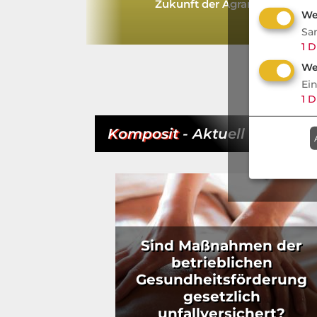
 Rechtsschutz
Zukunft der Agrarversicherun
We
Sa
1
D
We
Ei
1
D
Komposit
- Aktuell
Sind Maßnahmen der
betrieblichen
Gesundheitsförderung
gesetzlich
unfallversichert?