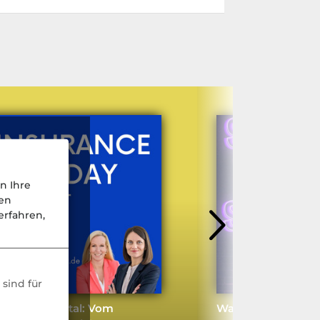
n Ihre
nen
rfahren,
sind für
AG goes digital: Vom
Warum die