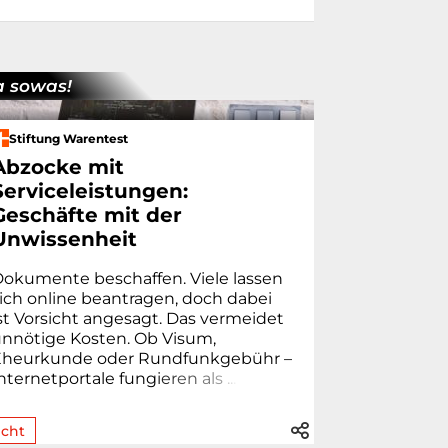
 sowas!
Stiftung Warentest
Abzocke mit
Serviceleistungen:
Geschäfte mit der
Unwissenheit
okumente beschaffen. Viele lassen
ich online beantragen, doch dabei
st Vorsicht angesagt. Das vermeidet
nnötige Kosten. Ob Visum,
heur­kunde oder Rund­funk­gebühr –
nternetportale fung
i
e
r
e
n
a
l
s
.
.
.
cht