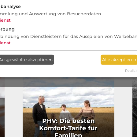
g
Nachbarschaftsstreit
Re
banalyse
Ök
mmlung und Auswertung von Besucherdaten
ienst
rbung
nbindung von Dienstleistern für das Ausspielen von Werbeba
ienst
Ausgewählte akzeptieren
Alle akzeptieren
Realisi
PHV: Die besten
Komfort-Tarife für
Familien