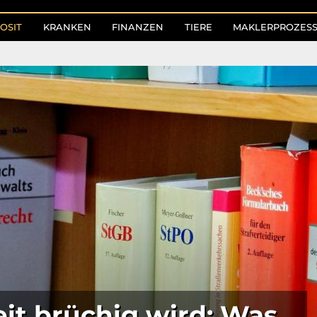
OSIT
KRANKEN
FINANZEN
TIERE
MAKLERPROZES
it brüchig wird: Was