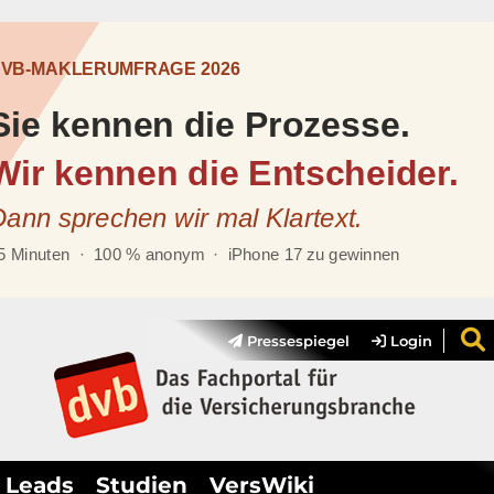
Pressespiegel
Login
Leads
Studien
VersWiki