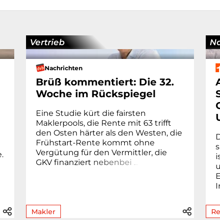
Vertrieb
Na
Nachrichten
Brüß kommentiert: Die 32.
Woche im Rückspiegel
Eine Studie kürt die fairsten
Maklerpools, die Rente mit 63 trifft
den Osten härter als den Westen, die
D
Frühstart-Rente kommt ohne
s
Vergütung für den Vermittler, die
.
i
GKV finanziert
n
e
b
e
n
b
e
i
.
.
.
u
E
I
Makler
Re