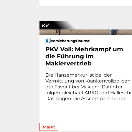
KV
VersicherungsJournal
PKV Voll: Mehrkampf um
die Führung im
Maklervertrieb
Die Hansemerkur ist bei der
Vermittlung von Krankenvollpolicen
der Favorit bei Maklern. Dahinter
folgen gleichauf ARAG und Hallesche
Das zeigen die Assc
o
m
p
a
c
t
T
r
e
n
d
s
.
Markt