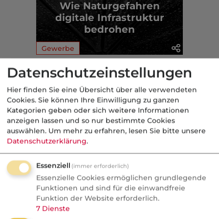
Wie Naturgefahren
digitale Infrastruktur
bedrohen
Gewerbe
Datenschutzeinstellungen
Aus der dvb-Redaktion
Hier finden Sie eine Übersicht über alle verwendeten
Cookies. Sie können Ihre Einwilligung zu ganzen
Markt
Kategorien geben oder sich weitere Informationen
anzeigen lassen und so nur bestimmte Cookies
Nachrichten
auswählen.
Um mehr zu erfahren, lesen Sie bitte unsere
KI bei SI:
Datenschutzerklärung
.
Schadenbearbeitung neu
geordnet
Essenziell
(immer erforderlich)
Essenzielle Cookies ermöglichen grundlegende
Signal Iduna setzt bei der
Funktionen und sind für die einwandfreie
Funktion der Website erforderlich.
Schadenbearbeitung auf KI und stellt
7
Dienste
bestehende Rollen im Markt infrage.