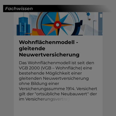
Fachwissen
Wohnflächenmodell -
gleitende
Neuwertversicherung
Das Wohnflächenmodell ist seit den
VGB 2000 (VGB – Wohnfläche) eine
bestehende Möglichkeit einer
gleitenden Neuwertversicherung
ohne Bildung einer
Versicherungssumme 1914. Versichert
gilt der "ortsübliche Neubauwert" der
im Versic
h
e
r
u
n
g
s
v
e
r
t
r
a
g