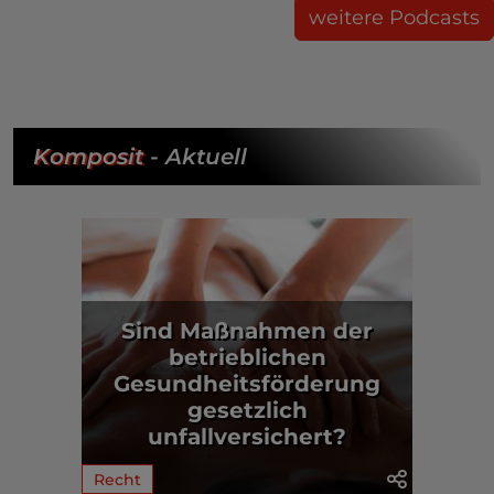
weitere Podcasts
Komposit
- Aktuell
Sind Maßnahmen der
betrieblichen
Gesundheitsförderung
gesetzlich
unfallversichert?
Recht