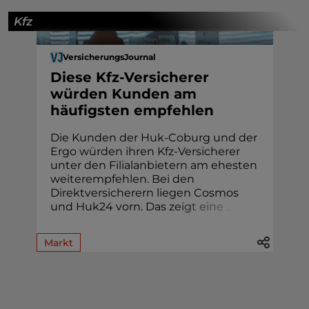
Kfz
VersicherungsJournal
Diese Kfz-Versicherer
würden Kunden am
häufigsten empfehlen
Die Kunden der Huk-Coburg und der
Ergo würden ihren Kfz-Versicherer
unter den Filialanbietern am ehesten
weiterempfehlen. Bei den
Direktversicherern liegen Cosmos
und Huk24 vorn. Das z
e
i
g
t
e
i
n
e
.
.
.
Markt