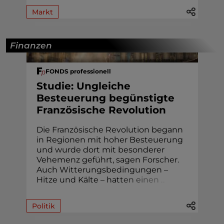
Markt
Finanzen
FONDS professionell
Studie: Ungleiche
Besteuerung begünstigte
Französische Revolution
Die Französische Revolution begann
in Regionen mit hoher Besteuerung
und wurde dort mit besonderer
Vehemenz geführt, sagen Forscher.
Auch Witterungsbedingungen –
Hitze und Kälte – hat
t
e
n
e
i
n
e
n
.
.
.
Politik