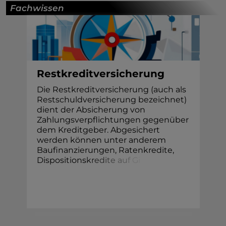
Fachwissen
Restkreditversicherung
Die Restkreditversicherung (auch als
Restschuldversicherung bezeichnet)
dient der Absicherung von
Zahlungsverpflichtungen gegenüber
dem Kreditgeber. Abgesichert
werden können unter anderem
Baufinanzierungen, Ratenkredite,
Dispositions
k
r
e
d
i
t
e
a
u
f
G
i