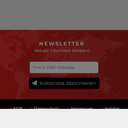
NEWSLETTER
Aktuell informiert bleiben!
kostenlos abonnieren
AGB
Datenschutz
Impressum
Anfahrt
Sitemap
Team
Mediadaten
© deutsche-versicherungsboerse.de