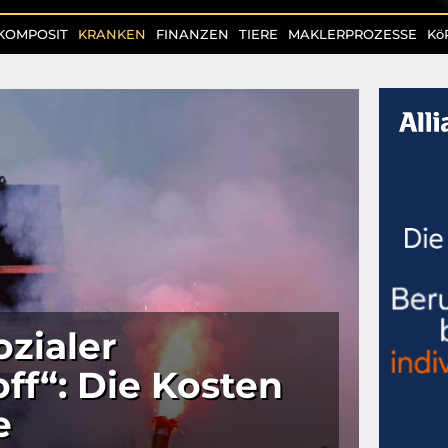
KOMPOSIT
KRANKEN
FINANZEN
TIERE
MAKLERPROZESSE
Kö
ozialer
ff“: Die Kosten
e