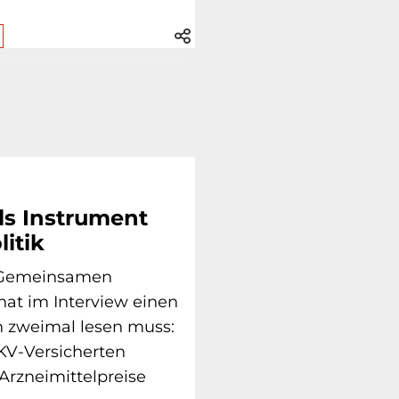
ls Instrument
litik
s Gemeinsamen
at im Interview einen
n zweimal lesen muss:
KV-Versicherten
Arzneimittelpreise