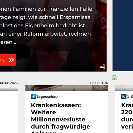
onen Familien zur finanziellen Falle.
ge zeigt, wie schnell Ersparnisse
lbst das Eigenheim bedroht ist.
 an einer Reform arbeitet, rechnen
eren ...
en
08.08.2026
06.08.2026
Tagesschau
DI
Krankenkassen:
Kra
Weitere
220
Millionenverluste
dur
durch fragwürdige
ver