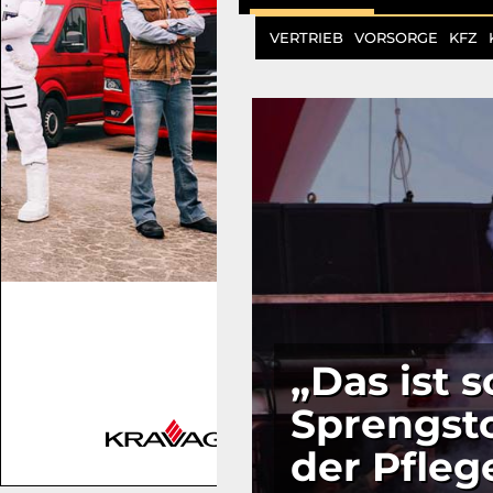
VERTRIEB
VORSORGE
KFZ
„Das ist s
Sprengsto
der Pfleg