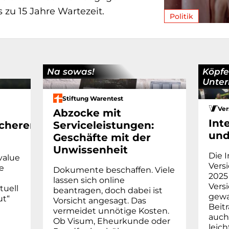
 zu 15 Jahre Wartezeit.
Politik
Na sowas!
Köpfe
Unte
Stiftung Warentest
Ver
Abzocke mit
Int
cherer
Serviceleistungen:
und
Geschäfte mit der
Unwissenheit
Die I
value
Vers
e
Dokumente beschaffen. Viele
2025 
lassen sich online
Vers
tuell
beantragen, doch dabei ist
gewa
ut“
Vorsicht angesagt. Das
Beit
vermeidet unnötige Kosten.
auch
Ob Visum, Eheur­kunde oder
leich