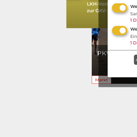
Gesunde Mischkost &
LKH-Vorstand Jan-Pe
We
Anstehende
zur GKV-Reform
Sa
Beitragsanpassungen
1
D
We
Ei
1
D
PKV Voll: 
die Fü
Makler
Markt