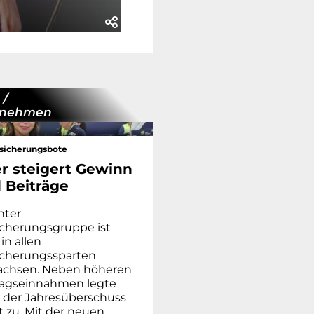
 /
rnehmen
sicherungsbote
er steigert Gewinn
 Beiträge
nter
icherungsgruppe ist
in allen
icherungssparten
chsen. Neben höheren
ragseinnahmen legte
 der Jahresüberschuss
t zu. Mit der neuen