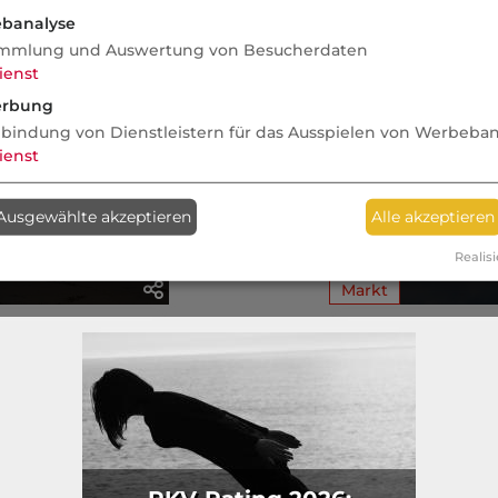
ter Diercks
Die beste Zeit für PKV-Wechsel
Die LVM Soz
banalyse
schwierige
mmlung und Auswertung von Besucherdaten
ienst
rbung
nbindung von Dienstleistern für das Ausspielen von Werbeba
ienst
Mehrkampf um
Die fa
Ausgewählte akzeptieren
Alle akzeptieren
hrung im
Krankenvers
vertrieb
Makle
Realisi
Markt