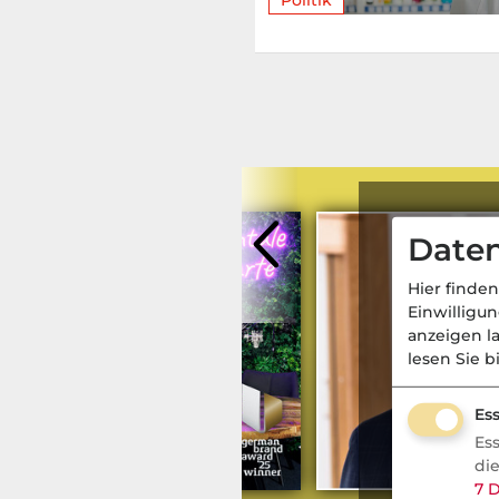
Daten
Hier finden
Einwilligu
anzeigen l
lesen Sie b
Ess
Es
KV
- Aktuell
di
7
D