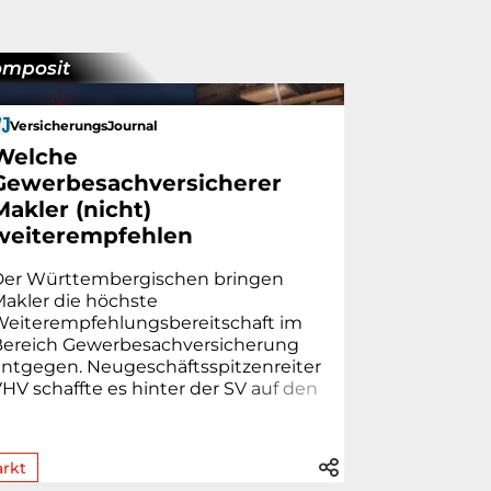
omposit
VersicherungsJournal
Welche
Gewerbesachversicherer
Makler (nicht)
weiterempfehlen
Der Württembergischen bringen
akler die höchste
Weiterempfehlungsbereitschaft im
Bereich Gewerbesachversicherung
ntgegen. Neugeschäftsspitzenreiter
HV schaffte es hinter der S
V
a
u
f
d
e
n
.
rkt