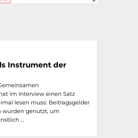
ls Instrument der
k
s Gemeinsamen
at im Interview einen Satz
imal lesen muss: Beitragsgelder
n wurden genutzt, um
stlich ...