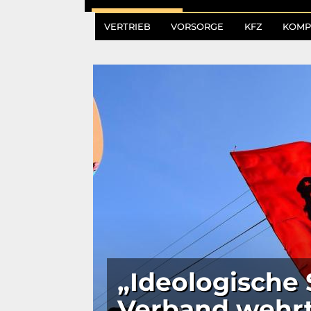
VERTRIEB
VORSORGE
KFZ
KOMP
„Ideologische
Verband wehrt