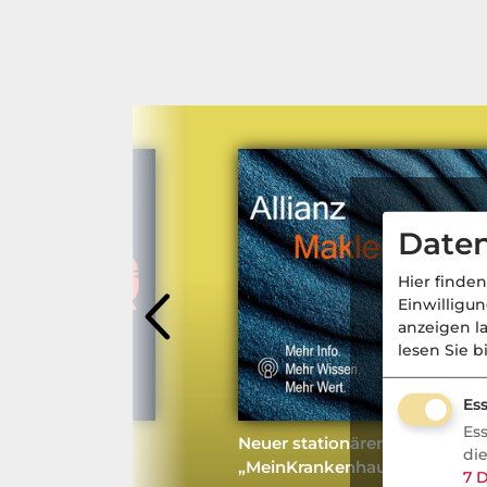
Daten
Hier finden
Einwilligu
anzeigen l
lesen Sie b
Ess
Es
Neuer stationärer Tarif
di
orsorge: Wer
„MeinKrankenhausschutz“
7
D