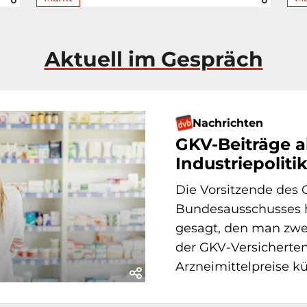
Aktuell im Gespräch
Nachrichten
GKV-Beiträge a
Industriepoliti
Die Vorsitzende de
Bundesausschusses h
gesagt, den man zwe
der GKV-Versicherte
Arzneimittelpreise kün