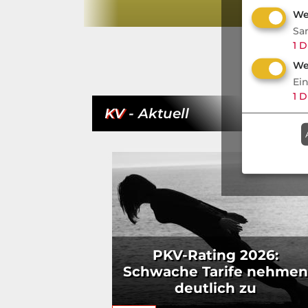
ion endlich zur
We
Sa
1
D
We
Ei
1
D
KV
- Aktuell
PKV-Rating 2026:
Schwache Tarife nehmen
deutlich zu