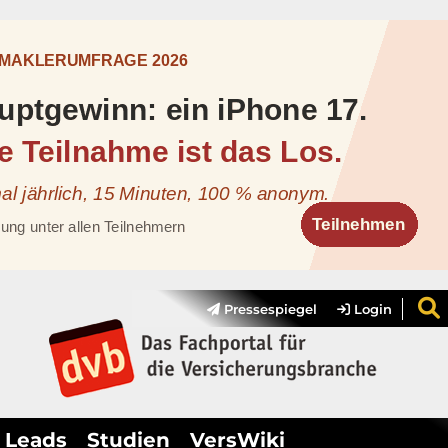
Pressespiegel
Login
Leads
Studien
VersWiki