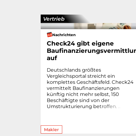
Vertrieb
Nachrichten
Check24 gibt eigene
Baufinanzierungsvermittlu
auf
Deutschlands größtes
Vergleichsportal streicht ein
komplettes Geschäftsfeld. Check24
vermittelt Baufinanzierungen
künftig nicht mehr selbst, 150
Beschäftigte sind von der
Umstrukturierung b
e
t
r
o
f
f
e
n
.
.
.
.
Makler