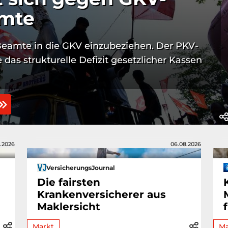
amte
Beamte in die GKV einzubeziehen. Der PKV-
 das strukturelle Defizit gesetzlicher Kassen
.2026
06.08.2026
VersicherungsJournal
Die fairsten
Krankenversicherer aus
Maklersicht
Markt
Ma