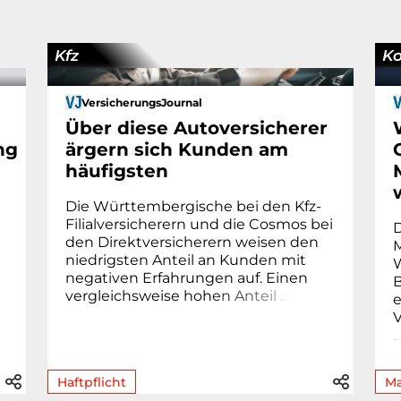
Kfz
K
VersicherungsJournal
Über diese Autoversicherer
ng
ärgern sich Kunden am
häufigsten
Die Württembergische bei den Kfz-
Filialversicherern und die Cosmos bei
den Direktversicherern weisen den
M
niedrigsten Anteil an Kunden mit
negativen Erfahrungen auf. Einen
vergleichsweise hoh
e
n
A
n
t
e
i
l
.
.
.
e
V
.
.
Haftpflicht
Ma