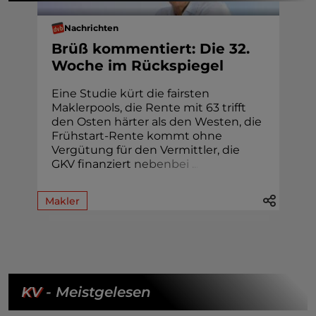
Nachrichten
Brüß kommentiert: Die 32.
Woche im Rückspiegel
Eine Studie kürt die fairsten
Maklerpools, die Rente mit 63 trifft
den Osten härter als den Westen, die
Frühstart-Rente kommt ohne
Vergütung für den Vermittler, die
GKV finanziert
n
e
b
e
n
b
e
i
.
.
.
Makler
KV
- Meistgelesen