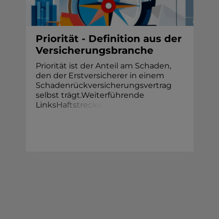
Priorität - Definition aus der
Versicherungsbranche
Priorität ist der Anteil am Schaden,
den der Erstversicherer in einem
Schadenrückversicherungsvertrag
selbst trägt.Weiterführende
Li
n
k
s
H
a
f
t
s
t
r
e
c
k
e