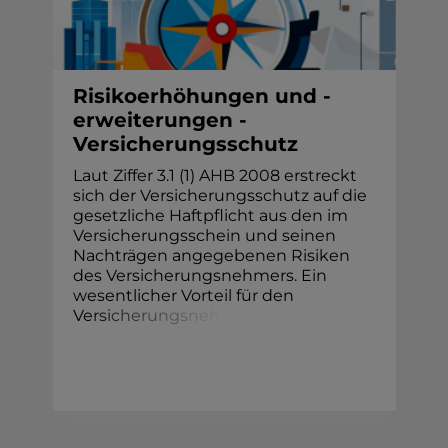
Risikoerhöhungen und -
erweiterungen -
Versicherungsschutz
Laut Ziffer 3.1 (1) AHB 2008 erstreckt
sich der Versicherungsschutz auf die
gesetzliche Haftpflicht aus den im
Versicherungsschein und seinen
Nachträgen angegebenen Risiken
des Versicherungsnehmers. Ein
wesentlicher Vorteil für den
Ve
r
s
i
c
h
e
r
u
n
g
s
n
e
h