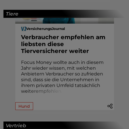
Tiere
VersicherungsJournal
Verbraucher empfehlen am
liebsten diese
Tierversicherer weiter
Focus Money wollte auch in diesem
Jahr wieder wissen, mit welchen
Anbietern Verbraucher so zufrieden
sind, dass sie die Unternehmen in
ihrem privaten Umfeld tatsächlich
we
i
t
e
r
e
m
p
f
e
h
l
e
n
.
Hund
Vertrieb