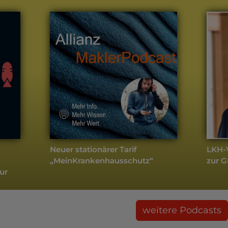
Neuer stationärer Tarif
LKH-V
„MeinKrankenhausschutz“
zur 
ur
weitere Podcasts