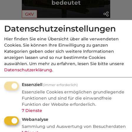
bedeutet
GKV
Datenschutzeinstellungen
Aus der dvb-Redaktion
Hier finden Sie eine Übersicht über alle verwendeten
Cookies. Sie können Ihre Einwilligung zu ganzen
Politik
Kategorien geben oder sich weitere Informationen
anzeigen lassen und so nur bestimmte Cookies
Nachrichten
auswählen.
Um mehr zu erfahren, lesen Sie bitte unsere
Recht auf Vergessenwerden:
Datenschutzerklärung
.
Versicherungsschutz für
Krebsüberlebende?
Essenziell
(immer erforderlich)
Essenzielle Cookies ermöglichen grundlegende
Fünf Jahre krebsfrei und trotzdem kein
Funktionen und sind für die einwandfreie
Funktion der Website erforderlich.
Versicherungsschutz. Die SPD will das
7
Dienste
ändern, die Versicherer rechnen dagegen
Webanalyse
und fordern bis zu 15 Jahre Wartezeit.
Sammlung und Auswertung von Besucherdaten